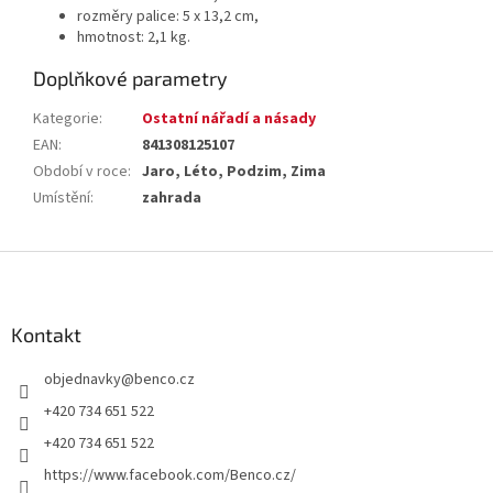
rozměry palice: 5 x 13,2 cm,
hmotnost: 2,1 kg.
Doplňkové parametry
Kategorie
:
Ostatní nářadí a násady
EAN
:
841308125107
Období v roce
:
Jaro, Léto, Podzim, Zima
Umístění
:
zahrada
Z
á
p
a
Kontakt
t
objednavky
@
benco.cz
í
+420 734 651 522
+420 734 651 522
https://www.facebook.com/Benco.cz/