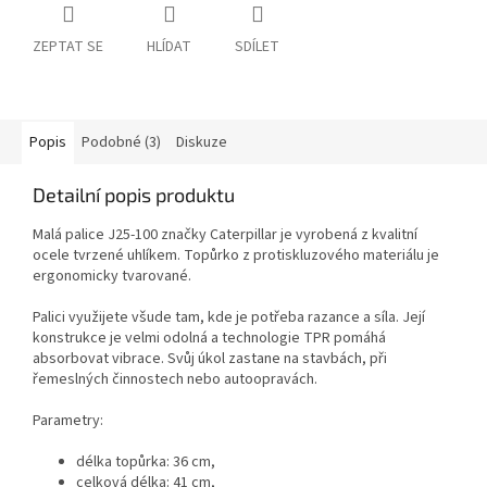
ZEPTAT SE
HLÍDAT
SDÍLET
Popis
Podobné (3)
Diskuze
Detailní popis produktu
Malá palice J25-100 značky Caterpillar je vyrobená z kvalitní
ocele tvrzené uhlíkem. Topůrko z protiskluzového materiálu je
ergonomicky tvarované.
Palici využijete všude tam, kde je potřeba razance a síla. Její
konstrukce je velmi odolná a technologie TPR pomáhá
absorbovat vibrace. Svůj úkol zastane na stavbách, při
řemeslných činnostech nebo autoopravách.
Parametry:
délka topůrka: 36 cm,
celková délka: 41 cm,