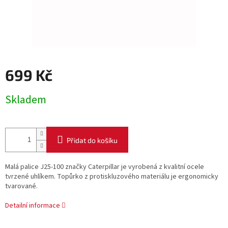
699 Kč
Měrná
Skladem
cena:
Přidat do košíku
Malá palice J25-100 značky Caterpillar je vyrobená z kvalitní ocele
tvrzené uhlíkem. Topůrko z protiskluzového materiálu je ergonomicky
tvarované.
Detailní informace