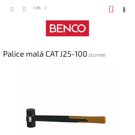
Přejít
NÁKUP
na
CZK
obsah
KOŠÍK
Palice malá CAT J25-100
25107008