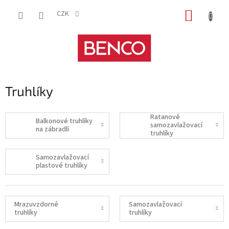
Přejít
NÁKUP
na
CZK
obsah
KOŠÍK
Truhlíky
Ratanové
Balkonové truhlíky
samozavlažovací
na zábradlí
truhlíky
Samozavlažovací
plastové truhlíky
Mrazuvzdorné
Samozavlažovací
truhlíky
truhlíky