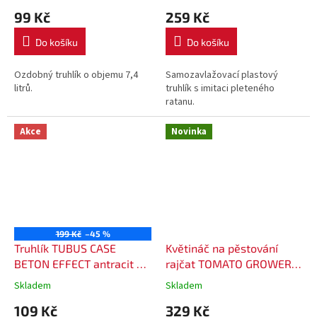
99 Kč
259 Kč
Do košíku
Do košíku
Ozdobný truhlík o objemu 7,4
Samozavlažovací plastový
litrů.
truhlík s imitaci pleteného
ratanu.
Akce
Novinka
199 Kč
–45 %
Truhlík TUBUS CASE
Květináč na pěstování
BETON EFFECT antracit 40
rajčat TOMATO GROWER
x 21,6 x 20 cm
39,2 cm - barva antracit
Skladem
Skladem
(max. výška: 153 cm)
109 Kč
329 Kč