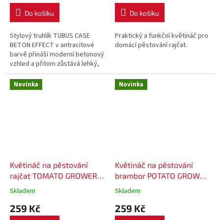
Do košíku
Do košíku
Stylový truhlík TUBUS CASE
Praktický a funkční květináč pro
BETON EFFECT v antracitové
domácí pěstování rajčat.
barvě přináší moderní betonový
vzhled a přitom zůstává lehký,
odolný a vhodný pro celoroční
použití. Perfektní pro interiér...
Novinka
Novinka
Květináč na pěstování
Květináč na pěstování
rajčat TOMATO GROWER
brambor POTATO GROWER
29,5 cm - barva antracit
39,2 cm - barva antracit
Skladem
Skladem
(max. výška: 115,2cm)
259 Kč
259 Kč