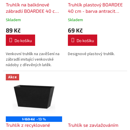
d
Truhlík na balkónové
Truhlík plastový BOARDEE
u
zábradlí BOARDEE 40 cm -
40 cm - barva antracit
k
barva antracit S433
S433
Skladem
Skladem
t
89 Kč
69 Kč
ů
Do košíku
Do košíku
Venkovní truhlík na zavěšení na
Designové plastový truhlík.
zábradlí imitující venkovské
nádoby z dřevěných latěk.
Akce
1 159 Kč
–13 %
Truhlík z recyklované
Truhlík se zavlažováním