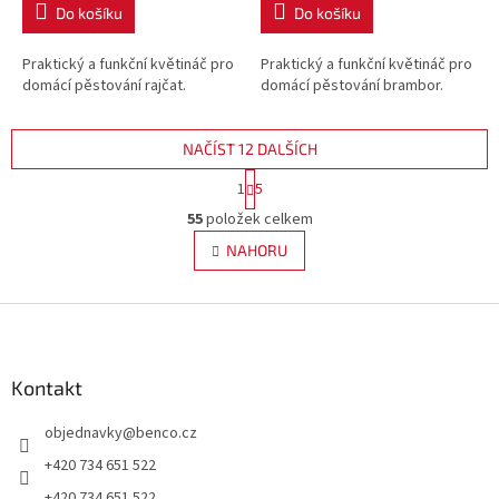
Do košíku
Do košíku
Praktický a funkční květináč pro
Praktický a funkční květináč pro
domácí pěstování rajčat.
domácí pěstování brambor.
NAČÍST 12 DALŠÍCH
S
1
5
t
O
r
55
položek celkem
v
á
l
NAHORU
n
á
k
d
o
v
Z
a
á
c
á
n
í
p
í
p
a
Kontakt
r
t
v
objednavky
@
benco.cz
í
k
y
+420 734 651 522
v
+420 734 651 522