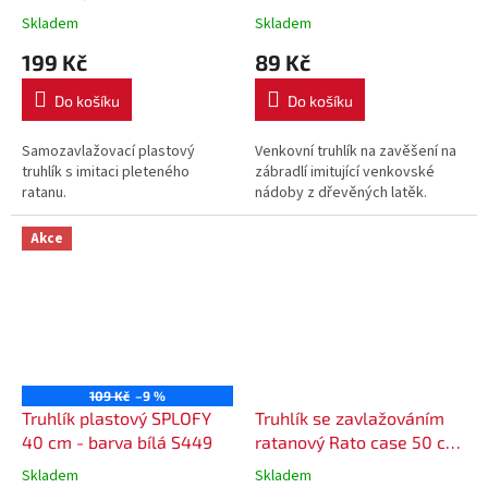
DRTC500 - barva mocca
barva hnědá R222
Skladem
Skladem
199 Kč
89 Kč
Do košíku
Do košíku
Samozavlažovací plastový
Venkovní truhlík na zavěšení na
truhlík s imitaci pleteného
zábradlí imitující venkovské
ratanu.
nádoby z dřevěných latěk.
Akce
109 Kč
–9 %
Truhlík plastový SPLOFY
Truhlík se zavlažováním
40 cm - barva bílá S449
ratanový Rato case 50 cm
DRTC500 - barva hnědá
Skladem
Skladem