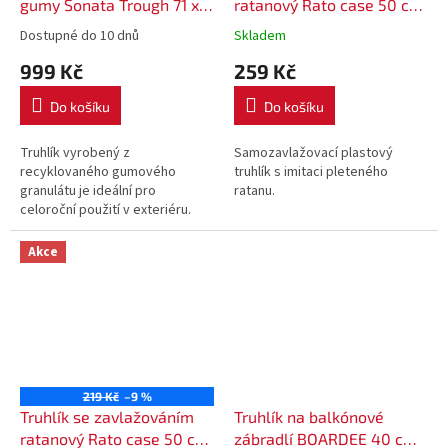
gumy Sonata Trough 71 x
ratanový Rato case 50 cm
31,5 x 50 cm - černý
DRTC500 - barva
Dostupné do 10 dnů
Skladem
antracitová
999 Kč
259 Kč
Do košíku
Do košíku
Truhlík vyrobený z
Samozavlažovací plastový
recyklovaného gumového
truhlík s imitaci pleteného
granulátu je ideální pro
ratanu.
celoroční použití v exteriéru.
Odolává mrazu i horku.
Akce
219 Kč
–9 %
Truhlík se zavlažováním
Truhlík na balkónové
ratanový Rato case 50 cm
zábradlí BOARDEE 40 cm -