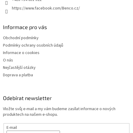
ý
p
https://www.facebook.com/Benco.cz/
i
s
u
Informace pro vás
Obchodní podmínky
Podmínky ochrany osobních údajů
Informace o cookies
O nás
Nejčastější otázky
Doprava a platba
Odebírat newsletter
Vložte svůj e-mail a my vám budeme zasílat informace o nových
produktech na našem e-shopu.
E-mail