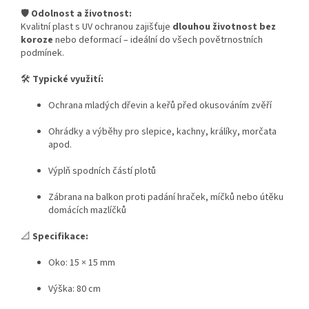
🛡️
Odolnost a životnost:
Kvalitní plast s UV ochranou zajišťuje
dlouhou životnost bez
koroze
nebo deformací – ideální do všech povětrnostních
podmínek.
🛠️
Typické využití:
Ochrana mladých dřevin a keřů před okusováním zvěří
Ohrádky a výběhy pro slepice, kachny, králíky, morčata
apod.
Výplň spodních částí plotů
Zábrana na balkon proti padání hraček, míčků nebo útěku
domácích mazlíčků
📐
Specifikace:
Oko: 15 × 15 mm
Výška: 80 cm