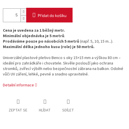
Přidat do košíku
Cena je uvedena za 1 běžný metr.
Minimální objednávka je
5 metrů
.
Prodáváme pouze po násobcích 5 metrů
(např. 5, 10, 15 m...).
Maximální délka jednoho kusu (role) je 50 metrů.
Univerzální plastové pletivo Benco s oky 15×15 mm a výškou 80 cm –
ideální pro zahrádkáře i chovatele. Skvěle poslouží jako ochrana
stromků, zvířecí výběh nebo bezpečnostní zábrana na balkon. Odolné
vůči UV záření, lehké, pevné a snadno upravitelné.
Detailní informace
ZEPTAT SE
HLÍDAT
SDÍLET