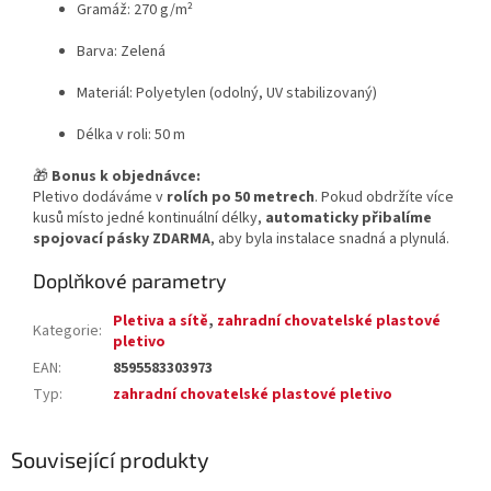
Gramáž: 270 g/m²
Barva: Zelená
Materiál: Polyetylen (odolný, UV stabilizovaný)
Délka v roli: 50 m
🎁
Bonus k objednávce:
Pletivo dodáváme v
rolích po 50 metrech
. Pokud obdržíte více
kusů místo jedné kontinuální délky,
automaticky přibalíme
spojovací pásky ZDARMA
, aby byla instalace snadná a plynulá.
Doplňkové parametry
Pletiva a sítě
,
zahradní chovatelské plastové
Kategorie
:
pletivo
EAN
:
8595583303973
Typ
:
zahradní chovatelské plastové pletivo
Související produkty