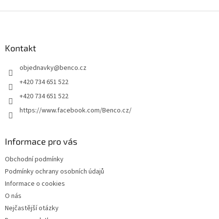
spojování více kusů pletiva k...
Z
á
p
a
Kontakt
t
objednavky
@
benco.cz
í
+420 734 651 522
+420 734 651 522
https://www.facebook.com/Benco.cz/
Informace pro vás
Obchodní podmínky
Podmínky ochrany osobních údajů
Informace o cookies
O nás
Nejčastější otázky