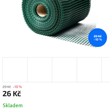
29 Kč
–10 %
29 Kč
–10 %
26 Kč
Měrná
Skladem
cena: