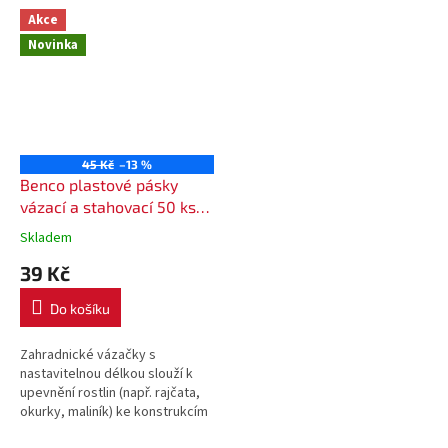
Akce
Novinka
45 Kč
–13 %
Benco plastové pásky
vázací a stahovací 50 ks
zelené
Skladem
39 Kč
Do košíku
Zahradnické vázačky s
nastavitelnou délkou slouží k
upevnění rostlin (např. rajčata,
okurky, maliník) ke konstrukcím
nebo tyčím. Jsou vhodné i pro