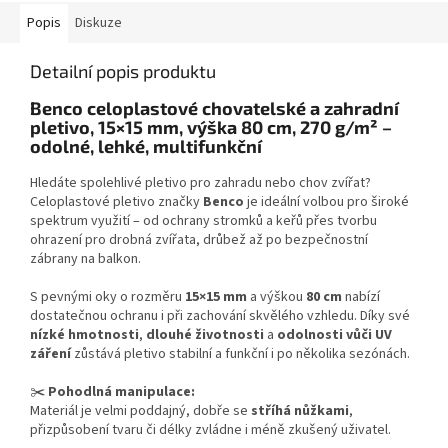
Popis
Diskuze
Detailní popis produktu
Benco celoplastové chovatelské a zahradní
pletivo, 15×15 mm, výška 80 cm, 270 g/m² –
odolné, lehké, multifunkční
Hledáte spolehlivé pletivo pro zahradu nebo chov zvířat?
Celoplastové pletivo značky
Benco
je ideální volbou pro široké
spektrum využití – od ochrany stromků a keřů přes tvorbu
ohrazení pro drobná zvířata, drůbež až po bezpečnostní
zábrany na balkon.
S pevnými oky o rozměru
15×15 mm
a výškou
80 cm
nabízí
dostatečnou ochranu i při zachování skvělého vzhledu. Díky své
nízké hmotnosti
,
dlouhé životnosti
a
odolnosti vůči UV
záření
zůstává pletivo stabilní a funkční i po několika sezónách.
✂️
Pohodlná manipulace:
Materiál je velmi poddajný, dobře se
stříhá nůžkami
,
přizpůsobení tvaru či délky zvládne i méně zkušený uživatel.