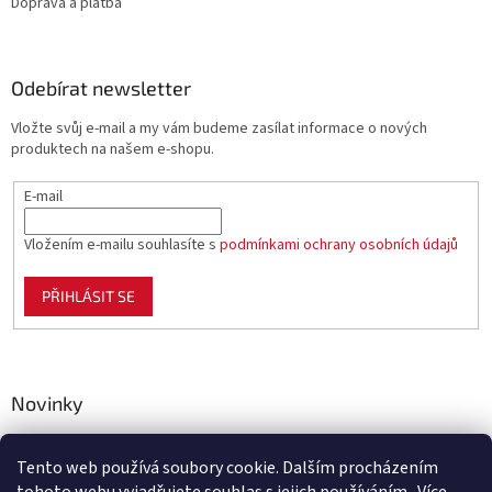
Doprava a platba
Odebírat newsletter
Vložte svůj e-mail a my vám budeme zasílat informace o nových
produktech na našem e-shopu.
E-mail
Vložením e-mailu souhlasíte s
podmínkami ochrany osobních údajů
PŘIHLÁSIT SE
Novinky
Celoplastové pletivo Polynet – univerzální pomocník pro
zahradu, chov i domácnost
Tento web používá soubory cookie. Dalším procházením