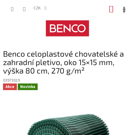
Přejít
NÁKUP
na
CZK
obsah
KOŠÍK
Benco celoplastové chovatelské a
zahradní pletivo, oko 15×15 mm,
výška 80 cm, 270 g/m²
03973019
Akce
Novinka