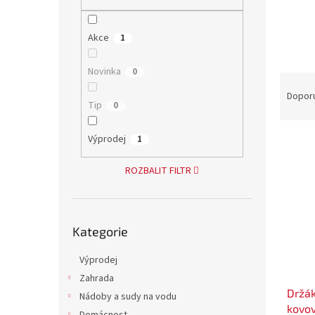
n
e
l
Akce
1
Novinka
0
Ř
a
Dopor
Tip
0
z
e
Výprodej
V
1
n
ý
í
p
ROZBALIT FILTR
p
i
r
s
o
p
d
Přeskočit
Kategorie
kategorie
r
u
o
k
Výprodej
d
t
Zahrada
u
ů
Držák
k
Nádoby a sudy na vodu
kovov
t