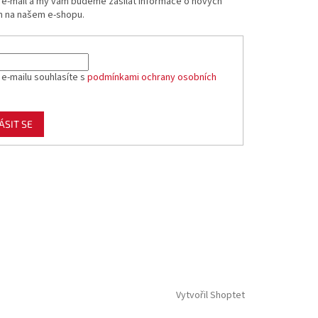
j e-mail a my vám budeme zasílat informace o nových
 na našem e-shopu.
 e-mailu souhlasíte s
podmínkami ochrany osobních
ÁSIT SE
Vytvořil Shoptet