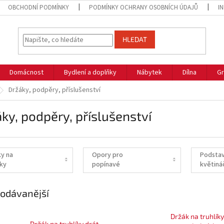
OBCHODNÍ PODMÍNKY
PODMÍNKY OCHRANY OSOBNÍCH ÚDAJŮ
I
HLEDAT
Domácnost
Bydlení a doplňky
Nábytek
Dílna
Gr
Držáky, podpěry, příslušenství
ky, podpěry, příslušenství
ky na
Opory pro
Podsta
íky
popínavé
květiná
rostliny
odávanější
Držák na truhlíky
Držák na truhlíky drát