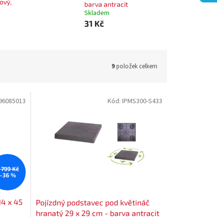
ový,
barva antracit
Skladem
31 Kč
9
položek celkem
96085013
Kód:
IPMS300-S433
 799 Kč
–36 %
14 x 45
Pojízdný podstavec pod květináč
hranatý 29 x 29 cm - barva antracit