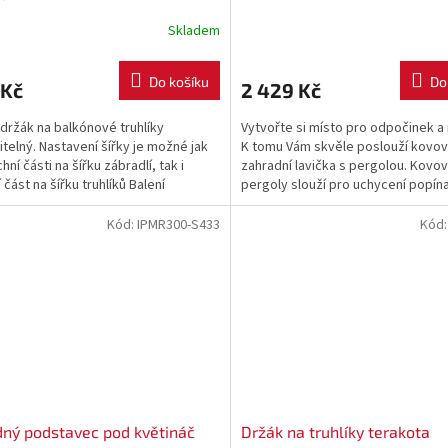
Skladem
Do košíku
Do
 Kč
2 429 Kč
držák na balkónové truhlíky
Vytvořte si místo pro odpočinek a 
itelný. Nastavení šířky je možné jak
K tomu Vám skvěle poslouží kovo
hní části na šířku zábradlí, tak i
zahradní lavička s pergolou. Kovo
část na šířku truhlíků Balení
pergoly slouží pro uchycení popín
e - 2 ks...
rostlin. Na...
Kód:
IPMR300-S433
Kód
dný podstavec pod květináč
Držák na truhlíky terakota