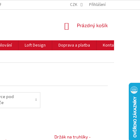
NFORMACE O COOKIES
O NÁS
CZK
NEJČASTĚJŠÍ OTÁZKY
Přihlášení
DOPRAVA 
NÁKUPNÍ
Prázdný košík
KOŠÍK
ilování
Loft Design
Doprava a platba
Kontakty
Rady
vce pod
če
Držák na truhlíky -