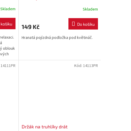
S433
Skladem
Skladem
 košíku
Do košíku
149 Kč
relaxaci.
Hranatá pojízdná podložka pod květináč.
vá
vý oblouk
avých
:
14111PR
Kód:
14113PR
Držák na truhlíky drát