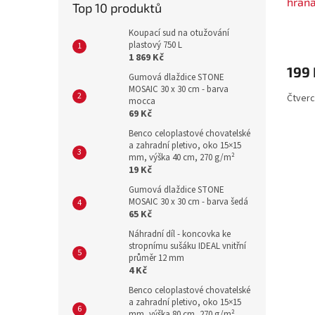
hrana
Top 10 produktů
S433
Koupací sud na otužování
plastový 750 L
1 869 Kč
199 
Gumová dlaždice STONE
MOSAIC 30 x 30 cm - barva
Čtverc
mocca
69 Kč
Benco celoplastové chovatelské
a zahradní pletivo, oko 15×15
mm, výška 40 cm, 270 g/m²
19 Kč
Gumová dlaždice STONE
MOSAIC 30 x 30 cm - barva šedá
65 Kč
Náhradní díl - koncovka ke
stropnímu sušáku IDEAL vnitřní
průměr 12 mm
4 Kč
Benco celoplastové chovatelské
a zahradní pletivo, oko 15×15
mm, výška 80 cm, 270 g/m²