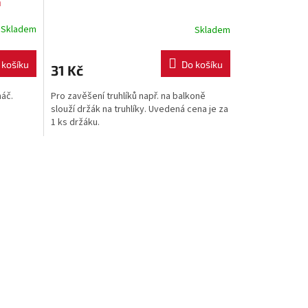
a
Skladem
Skladem
 košíku
Do košíku
31 Kč
náč.
Pro zavěšení truhlíků např. na balkoně
slouží držák na truhlíky. Uvedená cena je za
1 ks držáku.