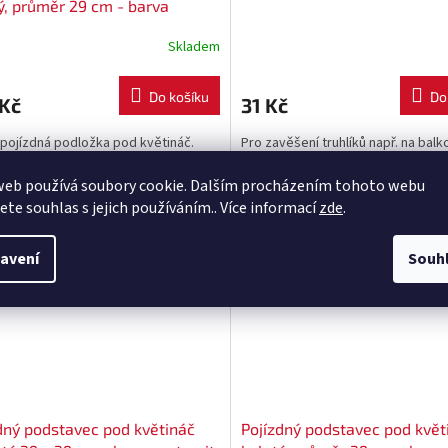
ý, průměr 29 cm - barva
cit S433
Skladem
Do košíku
Do
 Kč
31 Kč
 pojízdná podložka pod květináč.
Pro zavěšení truhlíků např. na bal
slouží držák na truhlíky v barvě ter
Uvedená cena je za 1 ks držáku.
web používá soubory cookie. Dalším procházením tohoto webu
jete souhlas s jejich používáním.. Více informací
zde
.
Kód:
IPMS400-S433
Kód:
IPMR
avení
Souh
dný podstavec pod květináč
Pojízdný podstavec pod květ