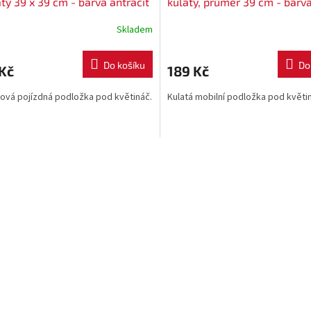
tý 39 x 39 cm - barva antracit
kulatý, průměr 39 cm - barv
antracit S433
Skladem
Do košíku
Do
Kč
189 Kč
ová pojízdná podložka pod květináč.
Kulatá mobilní podložka pod květi
O
v
l
á
d
a
c
í
p
r
v
k