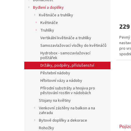
Domácnost
ů
Bydlení a doplňky
Květináče a truhlíky
Květináče
229
Truhlíky
Pevný 
Vertikální květináče a truhlíky
nastav
Samozavlažovací vložky do květináčů
pro vrc
Hydrobox - samozavlažovací
spodní 
polštářek
obsahuj
Držáky, podpěry, příslušenství
Pěstební nádoby
Hřbitovní vázy a nádoby
Přírodní substráty a hnojiva pro
pěstování rostlin v nádobách
Stojany na květiny
Venkovní zástěny na balkon a na
zahradu
Bytové doplňky a dekorace
Pojíz
Rohožky