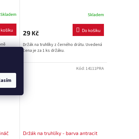
Skladem
Skladem
 košíku
Do košíku
29 Kč
koně
Držák na truhlíky z černého drátu. Uvedená
akota .
cena je za 1 ks držáku.
400-S433
Kód:
14111PRA
lasím
ináč
Držák na truhlíky - barva antracit