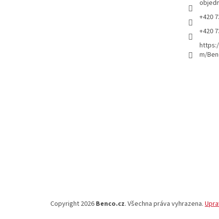
objed
+420 7
+420 7
https:
m/Ben
Copyright 2026
Benco.cz
. Všechna práva vyhrazena.
Upra