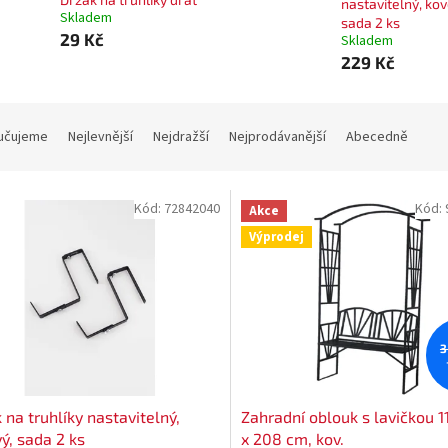
nastavitelný, kov
Skladem
sada 2 ks
29 Kč
Skladem
229 Kč
učujeme
Nejlevnější
Nejdražší
Nejprodávanější
Abecedně
Kód:
72842040
Kód:
Akce
Výprodej
3
 na truhlíky nastavitelný,
Zahradní oblouk s lavičkou 1
ý, sada 2 ks
x 208 cm, kov.