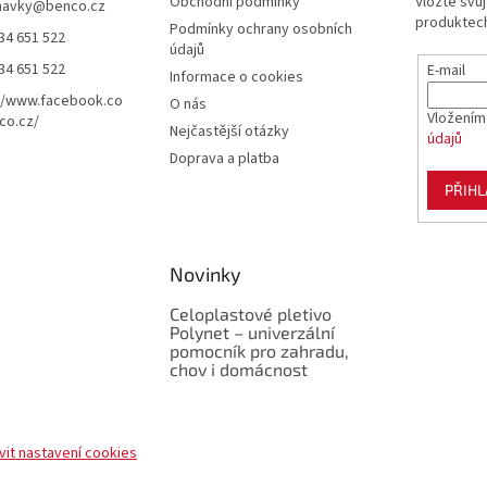
Obchodní podmínky
Vložte svů
navky
@
benco.cz
produktech
Podmínky ochrany osobních
34 651 522
údajů
34 651 522
E-mail
Informace o cookies
//www.facebook.co
O nás
Vložením
co.cz/
Nejčastější otázky
údajů
Doprava a platba
PŘIHL
Novinky
Celoplastové pletivo
Polynet – univerzální
pomocník pro zahradu,
chov i domácnost
vit nastavení cookies