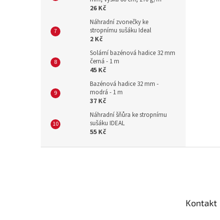
26 Kč
Náhradní zvonečky ke
stropnímu sušáku Ideal
2 Kč
Solární bazénová hadice 32 mm
černá - 1 m
45 Kč
Bazénová hadice 32 mm -
modrá - 1 m
37 Kč
Náhradní šňůra ke stropnímu
sušáku IDEAL
55 Kč
Z
á
p
a
t
Kontakt
í