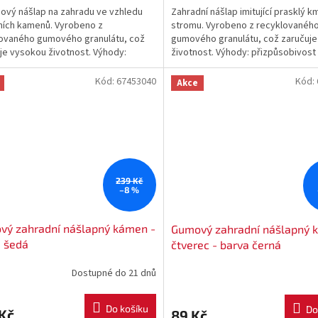
ový nášlap na zahradu ve vzhledu
Zahradní nášlap imitující prasklý 
ních kamenů. Vyrobeno z
stromu. Vyrobeno z recyklovanéh
ovaného gumového granulátu, což
gumového granulátu, což zaručuj
je vysokou životnost. Výhody:
životnost. Výhody: přizpůsobivost
sobivost terénu, pružnost,...
pružnost, pevnost,...
Kód:
67453040
Kód:
Akce
239 Kč
–8 %
vý zahradní nášlapný kámen -
Gumový zahradní nášlapný 
 šedá
čtverec - barva černá
Dostupné do 21 dnů
Do košíku
Do
Kč
89 Kč