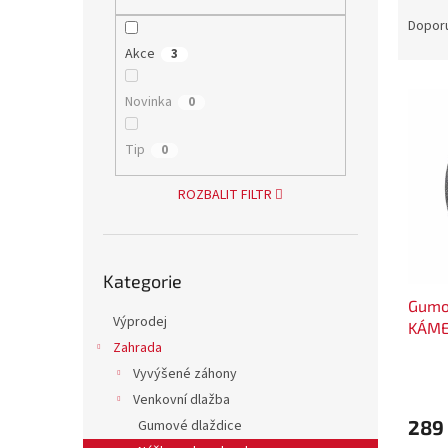
Ř
n
a
e
Dopor
z
l
Akce
3
e
V
n
Novinka
0
ý
í
p
p
Tip
0
i
r
s
o
ROZBALIT FILTR
p
d
r
u
o
k
Přeskočit
d
t
Kategorie
kategorie
u
ů
Gumov
k
Výprodej
KÁME
t
Zahrada
ů
Vyvýšené záhony
Venkovní dlažba
289
Gumové dlaždice