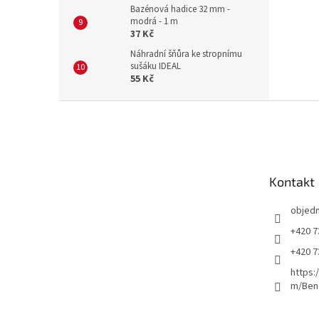
Bazénová hadice 32 mm -
modrá - 1 m
37 Kč
Náhradní šňůra ke stropnímu
sušáku IDEAL
55 Kč
Z
á
p
a
t
Kontakt
í
objed
+420 7
+420 7
https:
m/Ben