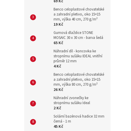
69 Kč
Benco celoplastové chovatelské
a zahradní pletivo, oko 15×15
mm, výška 40 cm, 270 g/m²
19 Kč
Gumová dlaždice STONE
MOSAIC 30 x 30 cm - barva šedá
65 Kč
Náhradní díl - koncovka ke
stropnímu sušáku IDEAL vnitřní
průměr 12 mm
4 Kč
Benco celoplastové chovatelské
a zahradní pletivo, oko 15×15
mm, výška 80 cm, 270 g/m²
26 Kč
Náhradní zvonečky ke
stropnímu sušáku Ideal
2 Kč
Solární bazénová hadice 32 mm
černá - 1 m
45 Kč