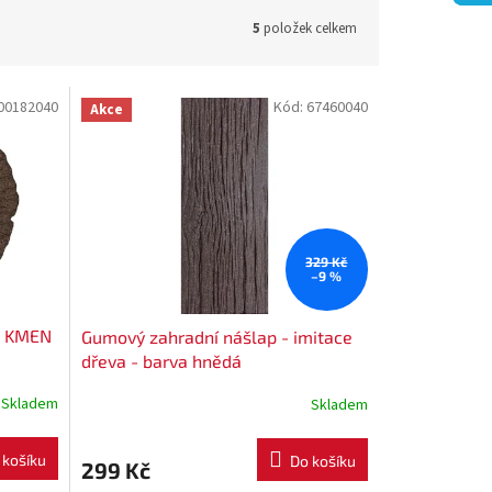
5
položek celkem
00182040
Kód:
67460040
Akce
329 Kč
–9 %
- KMEN
Gumový zahradní nášlap - imitace
dřeva - barva hnědá
Skladem
Skladem
 košíku
Do košíku
299 Kč