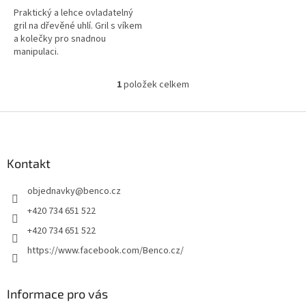
Praktický a lehce ovladatelný
gril na dřevěné uhlí. Gril s víkem
a kolečky pro snadnou
manipulaci.
1
položek celkem
O
v
l
Z
á
á
d
p
a
a
Kontakt
c
t
í
objednavky
@
benco.cz
í
p
r
+420 734 651 522
v
+420 734 651 522
k
y
https://www.facebook.com/Benco.cz/
v
ý
p
Informace pro vás
i