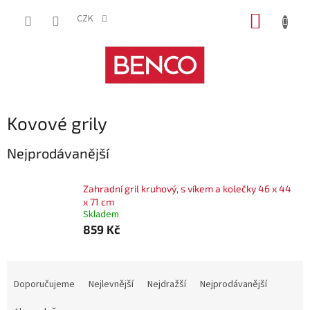
Přejít
NÁKUP
na
CZK
obsah
KOŠÍK
Kovové grily
Nejprodávanější
Zahradní gril kruhový, s víkem a kolečky 46 x 44
x 71 cm
Skladem
859 Kč
Ř
a
Doporučujeme
Nejlevnější
Nejdražší
Nejprodávanější
z