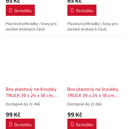
65 Kč
65 Kč
Do košíku
Do košíku
Plastové přihrádky / boxy pro
Plastové přihrádky / boxy pro
uložení drobných částí.
uložení drobných částí.
Box plastový na šroubky
Box plastový na šroubky
TRUCK 39 x 24 x 18 cm,
TRUCK 39 x 24 x 18 cm,
KTR40 - barva černá
KTR40 - barva červená
Dostupné do 21 dnů
Dostupné do 21 dnů
99 Kč
99 Kč
Do košíku
Do košíku