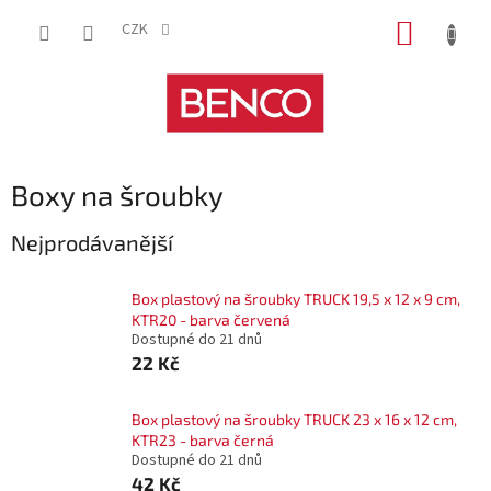
Přejít
NÁKUP
na
CZK
obsah
KOŠÍK
Boxy na šroubky
Nejprodávanější
Box plastový na šroubky TRUCK 19,5 x 12 x 9 cm,
KTR20 - barva červená
Dostupné do 21 dnů
22 Kč
Box plastový na šroubky TRUCK 23 x 16 x 12 cm,
KTR23 - barva černá
Dostupné do 21 dnů
42 Kč