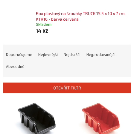
Box plastový na šroubky TRUCK 15,5 x 10 x 7 cm,
KTR16 - barva červená
Skladem
14 Kč
Ř
a
Doporučujeme
Nejlevnější
Nejdražší
Nejprodávanější
z
e
Abecedně
n
í
p
OTEVŘÍT FILTR
r
o
V
d
ý
u
p
k
i
t
s
ů