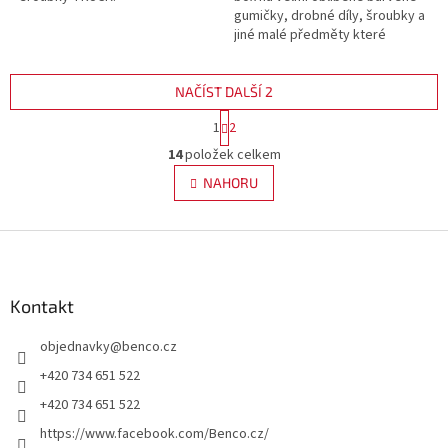
gumičky, drobné díly, šroubky a
jiné malé předměty které
chcete mít vždy pěkně uložené
a při ruce.
NAČÍST DALŠÍ 2
S
1
2
t
O
r
14
položek celkem
v
á
l
NAHORU
n
á
k
d
o
v
Z
a
á
c
á
n
í
p
í
p
a
Kontakt
r
t
v
objednavky
@
benco.cz
í
k
y
+420 734 651 522
v
+420 734 651 522
ý
p
https://www.facebook.com/Benco.cz/