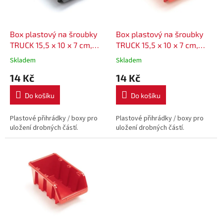
p
r
o
d
Box plastový na šroubky
Box plastový na šroubky
u
TRUCK 15,5 x 10 x 7 cm,
TRUCK 15,5 x 10 x 7 cm,
k
KTR16 - barva černá
KTR16 - barva červená
Skladem
Skladem
t
14 Kč
14 Kč
ů
Do košíku
Do košíku
Plastové přihrádky / boxy pro
Plastové přihrádky / boxy pro
uložení drobných částí.
uložení drobných částí.