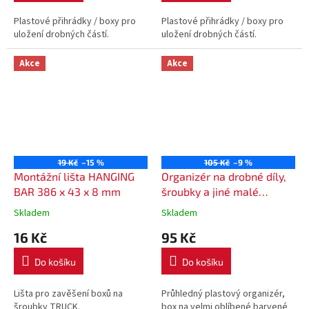
Plastové přihrádky / boxy pro
Plastové přihrádky / boxy pro
uložení drobných částí.
uložení drobných částí.
Akce
Akce
19 Kč
–15 %
105 Kč
–9 %
Montážní lišta HANGING
Organizér na drobné díly,
BAR 386 x 43 x 8 mm
šroubky a jiné malé
předměty NORT 12 29 x19
Skladem
Skladem
x 3,5 cm
16 Kč
95 Kč
Do košíku
Do košíku
Lišta pro zavěšení boxů na
Průhledný plastový organizér,
šroubky TRUCK.
box na velmi oblíbené barvené