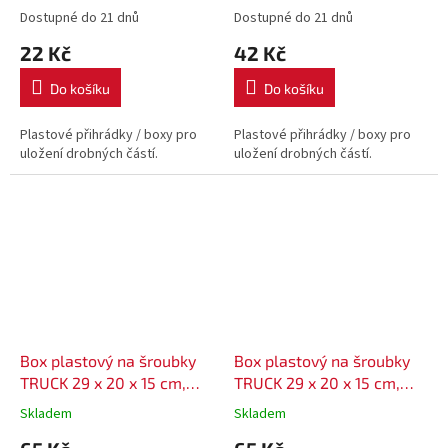
KTR20 - barva červená
KTR23 - barva černá
Dostupné do 21 dnů
Dostupné do 21 dnů
22 Kč
42 Kč
Do košíku
Do košíku
Plastové přihrádky / boxy pro
Plastové přihrádky / boxy pro
uložení drobných částí.
uložení drobných částí.
Box plastový na šroubky
Box plastový na šroubky
TRUCK 29 x 20 x 15 cm,
TRUCK 29 x 20 x 15 cm,
KTR30 - barva černá
KTR30 - barva červená
Skladem
Skladem