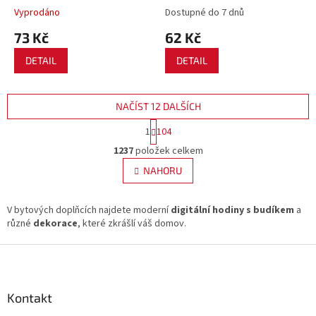
Vyprodáno
Dostupné do 7 dnů
73 Kč
62 Kč
DETAIL
DETAIL
NAČÍST 12 DALŠÍCH
S
1
104
t
O
r
1237
položek celkem
v
á
l
NAHORU
n
á
k
d
o
v
V bytových doplňcích najdete moderní
a
digitální hodiny s budíkem
a
á
různé
dekorace
, které zkrášlí váš domov.
c
n
í
í
Z
p
r
á
v
p
k
a
Kontakt
y
t