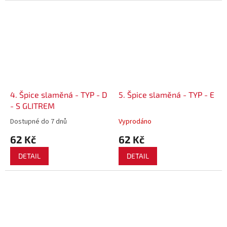
4. Špice slaměná - TYP - D
5. Špice slaměná - TYP - E
- S GLITREM
Dostupné do 7 dnů
Vyprodáno
62 Kč
62 Kč
DETAIL
DETAIL