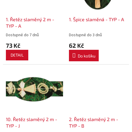
p
r
o
d
1. Řetěz slaměný 2 m -
1. Špice slaměná - TYP - A
u
TYP - A
k
Dostupné do 7 dnů
Dostupné do 3 dnů
t
73 Kč
62 Kč
ů
DETAIL
Do košíku
10. Řetěz slaměný 2 m -
2. Řetěz slaměný 2 m -
TYP - J
TYP - B