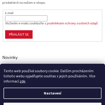
produktech na našem e-shopu.
E-mail
Vložením e-mailu souhlasíte s
podmínkami ochrany osobních údajů
PŘIHLÁSIT SE
Novinky
Celoplastové pletivo Polynet – univerzální pomocník pro
zahradu, chov i domácnost
Tento web používá soubory cookie. Dalším procházením
tohoto webu vyjadřujete souhlas s jejich používáním.. Více
informací
zde
.
Vytvořil Shoptet
Nastavení
Copyright 2026
Benco.cz
. Všechna práva vyhrazena.
Upravit