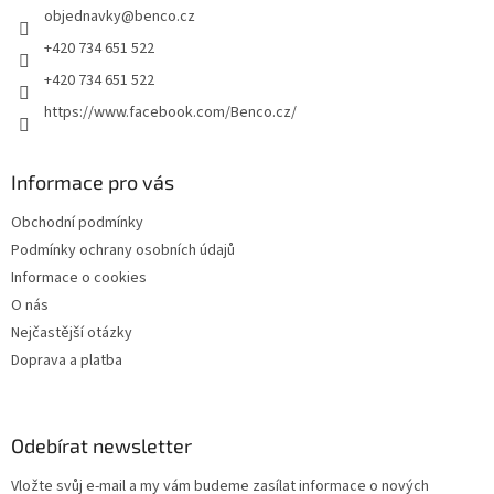
v
objednavky
@
benco.cz
í
ý
p
+420 734 651 522
i
+420 734 651 522
s
u
https://www.facebook.com/Benco.cz/
Informace pro vás
Obchodní podmínky
Podmínky ochrany osobních údajů
Informace o cookies
O nás
Nejčastější otázky
Doprava a platba
Odebírat newsletter
Vložte svůj e-mail a my vám budeme zasílat informace o nových