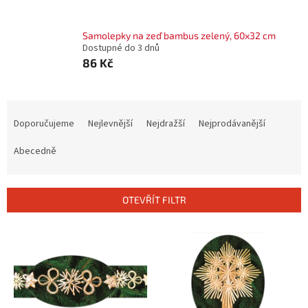
Samolepky na zeď bambus zelený, 60x32 cm
Dostupné do 3 dnů
86 Kč
Ř
a
Doporučujeme
Nejlevnější
Nejdražší
Nejprodávanější
z
e
Abecedně
n
í
p
OTEVŘÍT FILTR
r
o
V
d
ý
u
p
k
i
t
s
ů