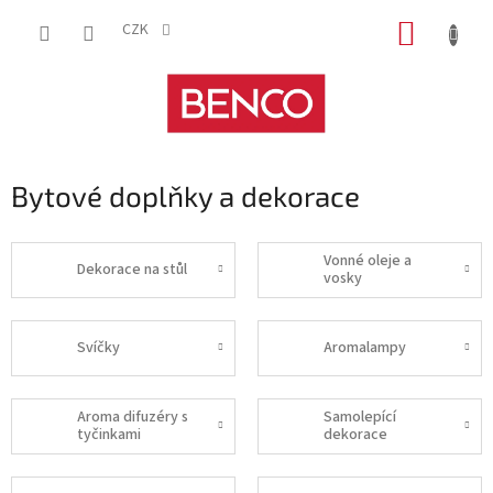
Přejít
NÁKUP
na
CZK
obsah
KOŠÍK
Bytové doplňky a dekorace
Vonné oleje a
Dekorace na stůl
vosky
Svíčky
Aromalampy
Aroma difuzéry s
Samolepící
tyčinkami
dekorace