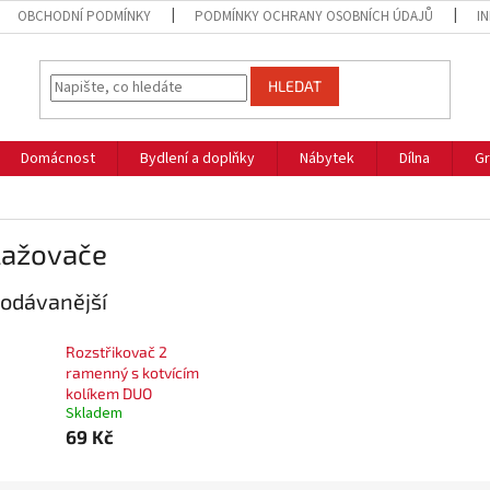
OBCHODNÍ PODMÍNKY
PODMÍNKY OCHRANY OSOBNÍCH ÚDAJŮ
I
HLEDAT
Domácnost
Bydlení a doplňky
Nábytek
Dílna
Gr
lažovače
odávanější
Rozstřikovač 2
ramenný s kotvícím
kolíkem DUO
Skladem
69 Kč