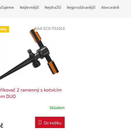
učujeme
Nejlevnější
Nejdražší
Nejprodávanější
Abecedně
Kód:
ECO-TS1010
odej
řikovač 2 ramenný s kotvícím
kem DUO
Skladem
Do košíku
Kč