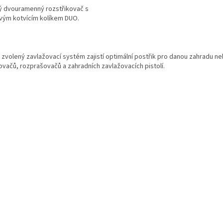
 dvouramenný rozstřikovač s
vým kotvícím kolíkem DUO.
O
v
zvolený zavlažovací systém zajistí optimální postřik pro danou zahradu n
l
ovačů, rozprašovačů a zahradních zavlažovacích pistolí.
á
d
a
c
í
p
r
v
k
y
v
ý
p
i
s
u