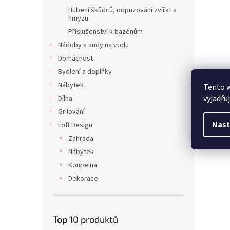
Hubení škůdců, odpuzování zvířat a
hmyzu
Příslušenství k bazénům
Nádoby a sudy na vodu
Domácnost
Bydlení a doplňky
Nábytek
Tento 
vyjadřu
Dílna
Grilování
Nast
Loft Design
Zahrada
Nábytek
Koupelna
Dekorace
Top 10 produktů