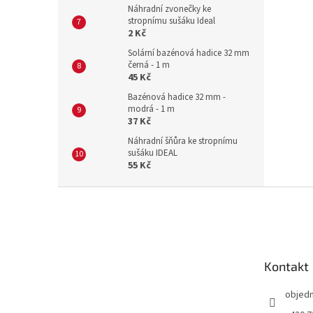
Náhradní zvonečky ke
stropnímu sušáku Ideal
2 Kč
Solární bazénová hadice 32 mm
černá - 1 m
45 Kč
Bazénová hadice 32 mm -
modrá - 1 m
37 Kč
Náhradní šňůra ke stropnímu
sušáku IDEAL
55 Kč
Z
á
p
a
t
Kontakt
í
objed