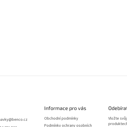
Informace pro vás
Odebíra
Obchodní podmínky
Vložte svů
navky
@
benco.cz
produktech
Podmínky ochrany osobních