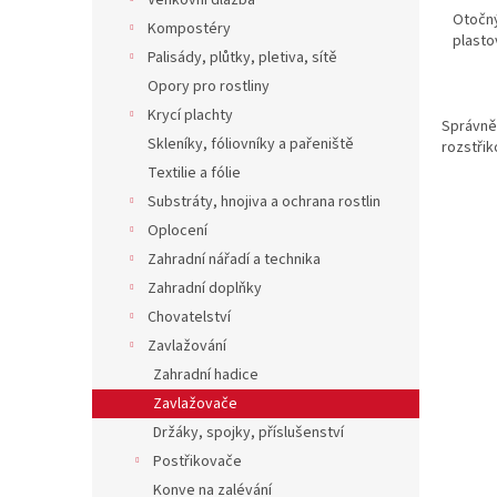
Venkovní dlažba
Otočný
Kompostéry
plasto
Palisády, plůtky, pletiva, sítě
Opory pro rostliny
Krycí plachty
Správně 
Skleníky, fóliovníky a pařeniště
rozstřik
Textilie a fólie
Substráty, hnojiva a ochrana rostlin
Oplocení
Zahradní nářadí a technika
Zahradní doplňky
Chovatelství
Zavlažování
Zahradní hadice
Zavlažovače
Držáky, spojky, příslušenství
Postřikovače
Konve na zalévání