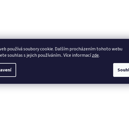
web používá soubory cookie. Dalším procházením tohoto webu
jete souhlas s jejich používáním.. Více informací
zde
.
avení
Souh