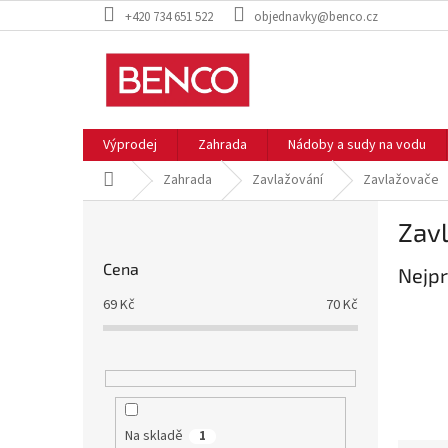
Přejít
+420 734 651 522
objednavky@benco.cz
na
obsah
Výprodej
Zahrada
Nádoby a sudy na vodu
Domů
Zahrada
Zavlažování
Zavlažovače
P
Zav
o
s
Cena
Nejpr
t
r
69
Kč
70
Kč
a
n
n
í
p
a
Na skladě
1