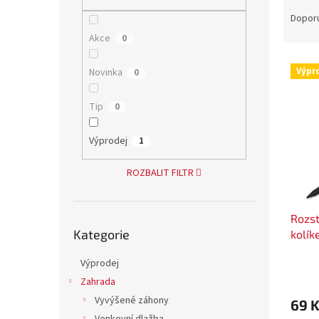
Ř
n
a
e
Dopor
z
l
Akce
0
e
V
n
Výpr
Novinka
0
ý
í
p
p
Tip
0
i
r
s
o
p
Výprodej
d
1
r
u
o
k
ROZBALIT FILTR
d
t
u
ů
Rozst
k
Přeskočit
Kategorie
kolí
kategorie
t
ů
Výprodej
Zahrada
Vyvýšené záhony
69 