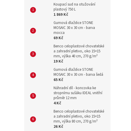
Koupací sud na otužování
plastový 750 L
1 869 Kč
Gumová dlaždice STONE
MOSAIC 30 x 30 cm - barva
mocca
69 Kč
Benco celoplastové chovatelské
a zahradní pletivo, oko 15×15
mm, výška 40 cm, 270 g/m²
19 Kč
Gumová dlaždice STONE
MOSAIC 30 x 30 cm - barva šedá
65 Kč
Náhradní díl - koncovka ke
stropnímu sušáku IDEAL vnitřní
průměr 12 mm
4 Kč
Benco celoplastové chovatelské
a zahradní pletivo, oko 15×15
mm, výška 80 cm, 270 g/m²
26 Kč