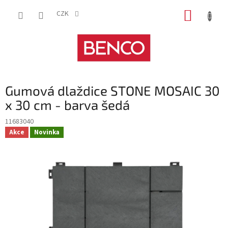
Přejít
NÁKUP
na
CZK
obsah
KOŠÍK
Gumová dlaždice STONE MOSAIC 30
x 30 cm - barva šedá
11683040
Akce
Novinka