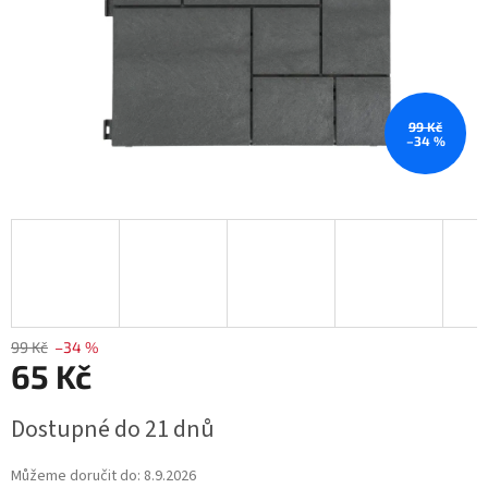
99 Kč
–34 %
99 Kč
–34 %
65 Kč
Měrná
Dostupné do 21 dnů
cena:
Můžeme doručit do:
8.9.2026