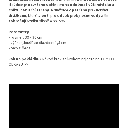
dlaždice je
navržena
s ohledem na
odolnost vůči nátlaku a
chůzi
. Z
vnitřní strany
je dlaždice
opatřena
praktickými
drážkam
i, které
slouží
pro
odtok
přebytečné
vody
a tím
zabraňují
vzniku plísně a hniloby.
Parametry
:
- rozměr: 30 x 30 cm
- výška (tloušťka) dlaždice: 1,5 cm
- barva: šedá
Jak na pokládku?
Návod krok za krokem najdete na
TOMTO
ODKAZU >>