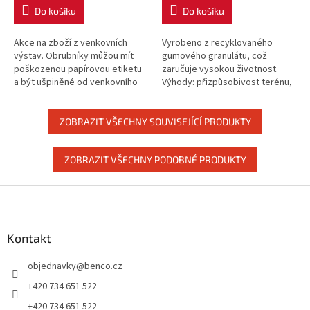
Do košíku
Do košíku
Akce na zboží z venkovních
Vyrobeno z recyklovaného
výstav. Obrubníky můžou mít
gumového granulátu, což
poškozenou papírovou etiketu
zaručuje vysokou životnost.
a být ušpiněné od venkovního
Výhody: přizpůsobivost terénu,
skladování. Tyto vady nemají
pružnost, pevnost,
vliv na funkčnost výrobku. Platí...
nárazuvzdornost, odolnost
proti poškození. Gumový...
ZOBRAZIT VŠECHNY SOUVISEJÍCÍ PRODUKTY
ZOBRAZIT VŠECHNY PODOBNÉ PRODUKTY
Z
á
p
a
Kontakt
t
objednavky
@
benco.cz
í
+420 734 651 522
+420 734 651 522