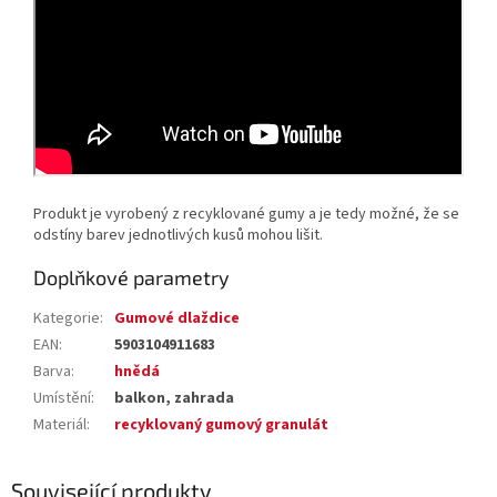
Produkt je vyrobený z recyklované gumy a je tedy možné, že se
odstíny barev jednotlivých kusů mohou lišit.
Doplňkové parametry
Kategorie
:
Gumové dlaždice
EAN
:
5903104911683
Barva
:
hnědá
Umístění
:
balkon, zahrada
Materiál
:
recyklovaný gumový granulát
Související produkty