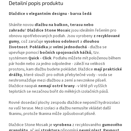
Detailní popis produktu
Dlaždice v elegantním designu - barva šedá
Sháníte novou
dlažbu na balkon, terasu nebo
zahradu
?
Dlaždice Stone Mosaic
jsou ideálním řešením pro
obnovu opotřebovaných podlah. Jsou vyrobeny
z recyklované
gumy
, což zaručuje
vysokou odolnost
a
dlouhou
životnost
.
Pokládka
je
velmi jednoduchá
- dlažba se
upevňuje pomocí
bočních spojovacích háčků
, tzv.
systémem
Quick - Click
. Podlahu můžete mít položenou během
pár hodin nebo za jedno odpoledne - záleží na velikosti
prostoru, kam dlažbu budete pokládat. Dlaždice
mají praktické
drážky
, které slouží pro odtok přebytečné vody - voda se
neshromažďuje mezi dlažbou a zemí a nevznikne plíseň.
Dlaždice naopak
nemají ostré hrany
- v létě při vyšších
teplotách se nezačnou bořit do měkkých izolačních pásů.
Rovné dosedací plochy zespodu dlaždice neponičí hydroizolaci
na vaší terase. Mezi izolaci a dlažbu nemusíte vkládat další
tkaninu, protože tkanina může způsobovat plísně.
Dlaždice Stone Mosaik je
vyrobena
z recyklovaného
gumového
granulátu
, ač její
struktura
připomíná
pevný plast
.
Pevnost