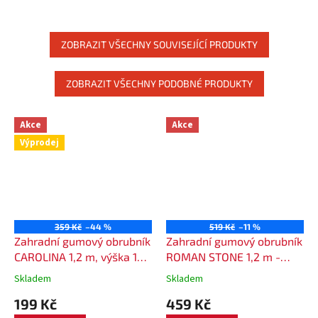
místností. Cena je uvedena za 1
nárazuvzdorná, odolná proti
kus....
poškození. Uvedená cena je za
1 ks dlaždice.
ZOBRAZIT VŠECHNY SOUVISEJÍCÍ PRODUKTY
ZOBRAZIT VŠECHNY PODOBNÉ PRODUKTY
Akce
Akce
Výprodej
359 Kč
–44 %
519 Kč
–11 %
Zahradní gumový obrubník
Zahradní gumový obrubník
CAROLINA 1,2 m, výška 15
ROMAN STONE 1,2 m -
cm - barva šedá
barva šedá
Skladem
Skladem
199 Kč
459 Kč