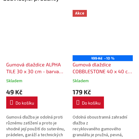
Akce
199 Kč
–10 %
Gumová dlaždice ALPHA
Gumová dlaždice
TILE 30 x 30 cm - barva
COBBLESTONE 40 x 40 cm
černá
- barva hnědá
Skladem
Skladem
49 Kč
179 Kč
Do košíku
Do košíku
Gumová dlažba je odolná proti
Odolná oboustranná zahradní
různému zatížení a proto je
dlažba z
vhodné její použití do suterénu,
recyklovaného gumového
prádelen, garáží a technických
granulátu je pružná, pevná,