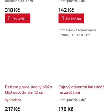
Dostupné do 3 dnů
Dostupné do 3 dnů
318 Kč
142 Kč
Do košíku
Do košíku
Porcelánová aromalampa
Strom, 9 x 13,5 x 9 cm
Betlém porcelánový bílý s
Čajový adventní kalendář
LED osvětlením 12 cm
na zavěšení
Vyprodáno
Dostupné do 3 dnů
217 Kč
176 Kč