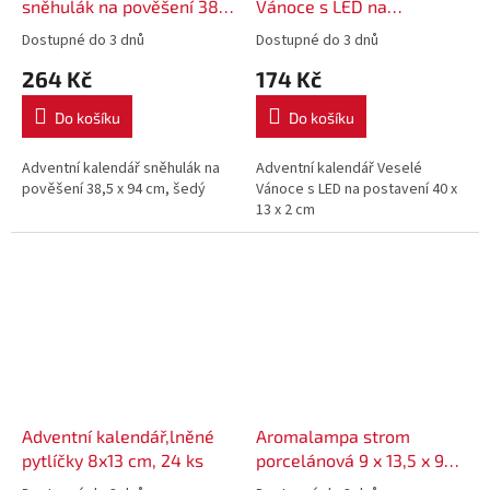
sněhulák na pověšení 38,5
Vánoce s LED na
x 94 cm, šedý
postavení 40 x 13 x 2 cm
Dostupné do 3 dnů
Dostupné do 3 dnů
264 Kč
174 Kč
Do košíku
Do košíku
Adventní kalendář sněhulák na
Adventní kalendář Veselé
pověšení 38,5 x 94 cm, šedý
Vánoce s LED na postavení 40 x
13 x 2 cm
Adventní kalendář,lněné
Aromalampa strom
pytlíčky 8x13 cm, 24 ks
porcelánová 9 x 13,5 x 9
cm