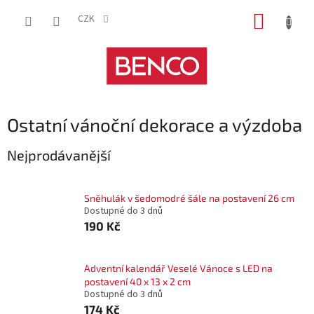
Přejít
NÁKUP
na
CZK
obsah
KOŠÍK
Ostatní vánoční dekorace a výzdoba
Nejprodávanější
Sněhulák v šedomodré šále na postavení 26 cm
Dostupné do 3 dnů
190 Kč
Adventní kalendář Veselé Vánoce s LED na
postavení 40 x 13 x 2 cm
Dostupné do 3 dnů
174 Kč