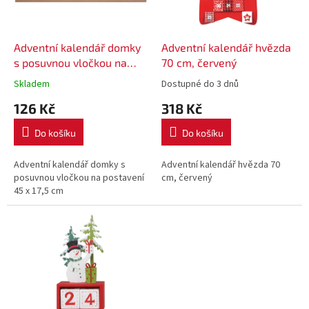
p
r
o
d
Adventní kalendář domky
Adventní kalendář hvězda
u
s posuvnou vločkou na
70 cm, červený
k
postavení 45 x 17,5 cm
Skladem
Dostupné do 3 dnů
t
126 Kč
318 Kč
ů
Do košíku
Do košíku
Adventní kalendář domky s
Adventní kalendář hvězda 70
posuvnou vločkou na postavení
cm, červený
45 x 17,5 cm