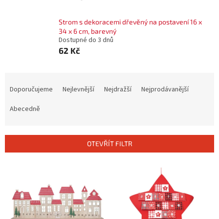
Strom s dekoracemi dřevěný na postavení 16 x
34 x 6 cm, barevný
Dostupné do 3 dnů
62 Kč
Ř
a
Doporučujeme
Nejlevnější
Nejdražší
Nejprodávanější
z
e
Abecedně
n
í
p
OTEVŘÍT FILTR
r
o
V
d
ý
u
p
k
i
t
s
ů