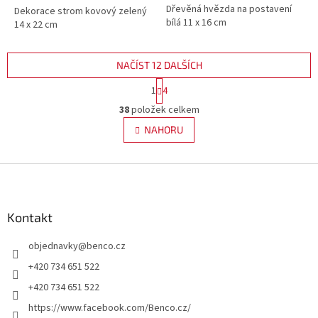
Dřevěná hvězda na postavení
Dekorace strom kovový zelený
bílá 11 x 16 cm
14 x 22 cm
NAČÍST 12 DALŠÍCH
S
1
4
t
O
r
38
položek celkem
v
á
l
NAHORU
n
á
k
d
o
v
Z
a
á
c
á
n
í
p
í
p
a
Kontakt
r
t
v
objednavky
@
benco.cz
í
k
y
+420 734 651 522
v
+420 734 651 522
ý
p
https://www.facebook.com/Benco.cz/