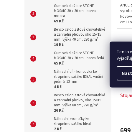
ANGERS
Gumová dlaždice STONE
vyrobe
MOSAIC 30 x 30 cm - barva
mocca
kovové
69 Kč
cm Hlo
Benco celoplastové chovatelské
a zahradní pletivo, oko 15×15
mm, výška 40 cm, 270 g/m²
19 Kč
Tento 
Gumová dlaždice STONE
vyjadřu
MOSAIC 30 x 30 cm - barva šedá
65 Kč
Náhradní díl - koncovka ke
Nast
stropnímu sušáku IDEAL vnitřní
průměr 12 mm
4 Kč
Stoja
Benco celoplastové chovatelské
a zahradní pletivo, oko 15×15
mm, výška 80 cm, 270 g/m²
26 Kč
Náhradní zvonečky ke
stropnímu sušáku Ideal
2 Kč
699