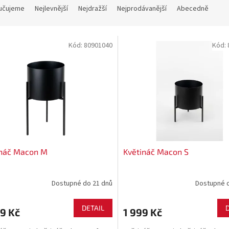
učujeme
Nejlevnější
Nejdražší
Nejprodávanější
Abecedně
Kód:
80901040
Kód:
ináč Macon M
Květináč Macon S
Dostupné do 21 dnů
Dostupné 
DETAIL
9 Kč
1 999 Kč