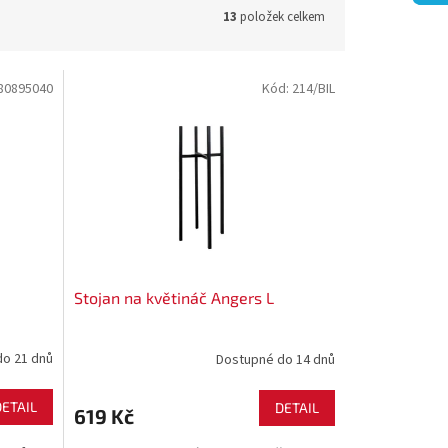
13
položek celkem
80895040
Kód:
214/BIL
Stojan na květináč Angers L
do 21 dnů
Dostupné do 14 dnů
DETAIL
DETAIL
619 Kč