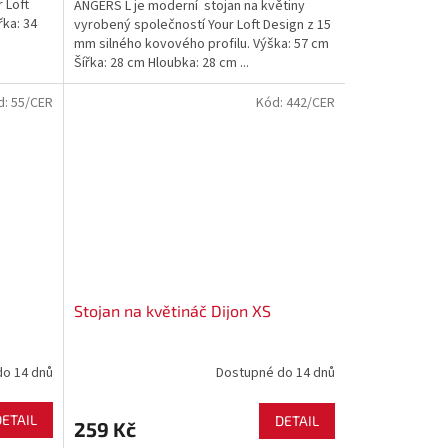
 Loft
ANGERS L je moderní stojan na květiny
řka: 34
vyrobený společností Your Loft Design z 15
mm silného kovového profilu. Výška: 57 cm
Šířka: 28 cm Hloubka: 28 cm ...
d:
55/CER
Kód:
442/CER
Stojan na květináč Dijon XS
do 14 dnů
Dostupné do 14 dnů
DETAIL
DETAIL
259 Kč