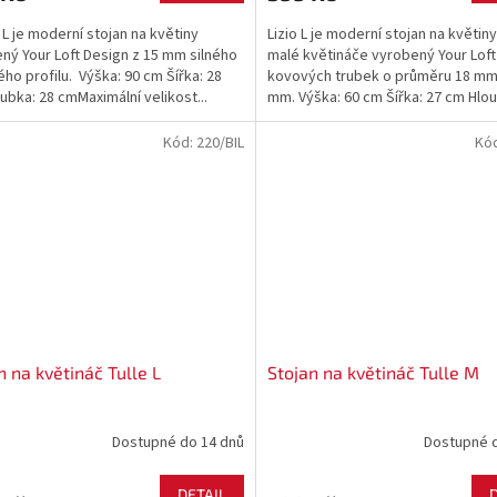
 L je moderní stojan na květiny
Lizio L je moderní stojan na květin
ný Your Loft Design z 15 mm silného
malé květináče vyrobený Your Loft
ho profilu. Výška: 90 cm Šířka: 28
kovových trubek o průměru 18 mm
ubka: 28 cmMaximální velikost...
mm. Výška: 60 cm Šířka: 27 cm Hlou
cm Maximální...
Kód:
220/BIL
Kó
n na květináč Tulle L
Stojan na květináč Tulle M
Dostupné do 14 dnů
Dostupné 
DETAIL