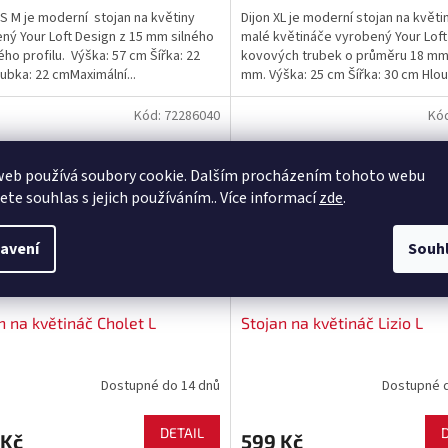
 M je moderní stojan na květiny
Dijon XL je moderní stojan na květi
ný Your Loft Design z 15 mm silného
malé květináče vyrobený Your Loft
ho profilu. Výška: 57 cm Šířka: 22
kovových trubek o průměru 18 mm
ubka: 22 cmMaximální...
mm. Výška: 25 cm Šířka: 30 cm Hloub
Kód:
72286040
Kó
web používá soubory cookie. Dalším procházením tohoto webu
jete souhlas s jejich používáním.. Více informací
zde
.
avení
Souh
n na květináč Cholet L
Stojan na květináč Lizio L
Dostupné do 14 dnů
Dostupné 
DETAIL
 Kč
599 Kč