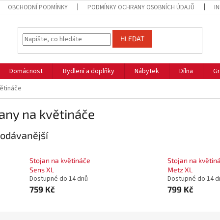
OBCHODNÍ PODMÍNKY
PODMÍNKY OCHRANY OSOBNÍCH ÚDAJŮ
I
HLEDAT
Domácnost
Bydlení a doplňky
Nábytek
Dílna
Gr
větináče
any na květináče
odávanější
Stojan na květináče
Stojan na květin
Sens XL
Metz XL
Dostupné do 14 dnů
Dostupné do 14 d
759 Kč
799 Kč