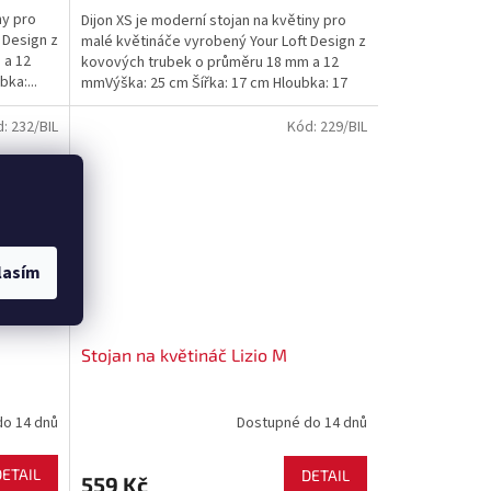
ny pro
Dijon XS je moderní stojan na květiny pro
 Design z
malé květináče vyrobený Your Loft Design z
 a 12
kovových trubek o průměru 18 mm a 12
ka:...
mmVýška: 25 cm Šířka: 17 cm Hloubka: 17
cm Maximální...
d:
232/BIL
Kód:
229/BIL
lasím
Stojan na květináč Lizio M
do 14 dnů
Dostupné do 14 dnů
DETAIL
DETAIL
559 Kč