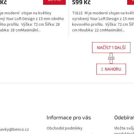
 Kč
599 Kč
L je moderní stojan na květiny
TULLE M je moderní stojan na květ
ný Your Loft Design z 15 mm silného
vyrobený Your Loft Design z 15 mm
ho profilu. Výška: 72 cm Šířka: 28
kovového profilu. Výška: 72 cm Šíř
ubka: 28 cmMaximální...
cm Hloubka: 22 cmMaximální...
NAČÍST 1 DALŠÍ
S
1
2
O
t
r
v
NAHORU
á
l
n
á
k
d
o
a
v
c
á
í
n
p
í
r
Informace pro vás
Odebíra
v
k
Obchodní podmínky
Vložte svů
y
navky
@
benco.cz