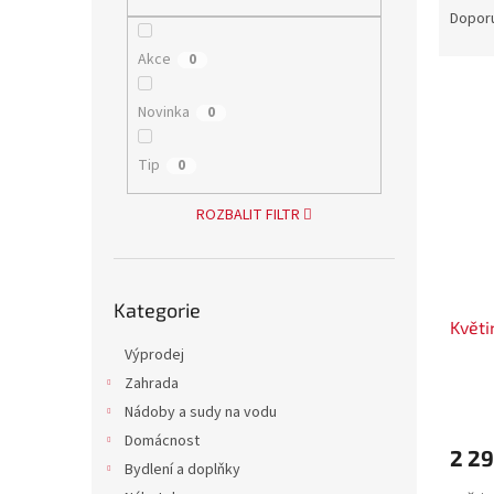
n
a
Dopor
e
z
l
Akce
0
e
V
n
ý
í
Novinka
0
p
p
i
r
Tip
0
s
o
p
d
ROZBALIT FILTR
r
u
o
k
d
t
Přeskočit
u
ů
Kategorie
kategorie
Květ
k
t
Výprodej
ů
Zahrada
Nádoby a sudy na vodu
Domácnost
2 29
Bydlení a doplňky