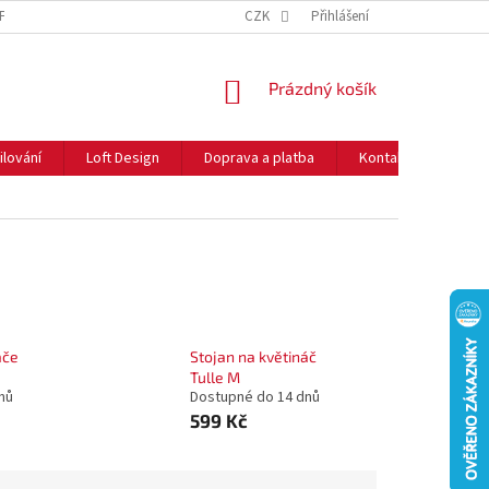
NFORMACE O COOKIES
O NÁS
CZK
NEJČASTĚJŠÍ OTÁZKY
Přihlášení
DOPRAVA 
NÁKUPNÍ
Prázdný košík
KOŠÍK
ilování
Loft Design
Doprava a platba
Kontakty
Rady
áče
Stojan na květináč
Tulle M
nů
Dostupné do 14 dnů
599 Kč