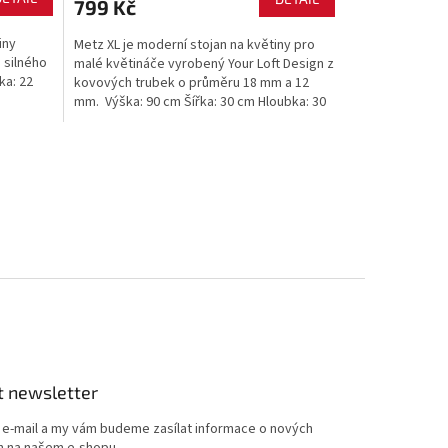
799 Kč
iny
Metz XL je moderní stojan na květiny pro
 silného
malé květináče vyrobený Your Loft Design z
ka: 22
kovových trubek o průměru 18 mm a 12
mm. Výška: 90 cm Šířka: 30 cm Hloubka: 30
cm Maximální...
t newsletter
j e-mail a my vám budeme zasílat informace o nových