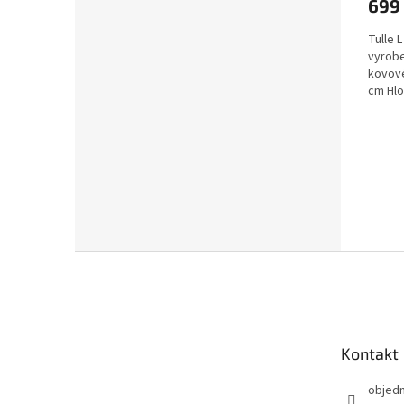
699
Tulle 
vyrobe
kovové
cm Hlo
Z
á
p
a
t
Kontakt
í
objed