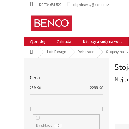
Přejít
+420 734 651 522
objednavky@benco.cz
na
obsah
Výprodej
Zahrada
Nádoby a sudy na vodu
Domů
Loft Design
Dekorace
Stojany na k
P
Stoj
o
s
Cena
Nejpr
t
r
259
Kč
2299
Kč
a
n
n
í
p
a
Na skladě
0
Ř