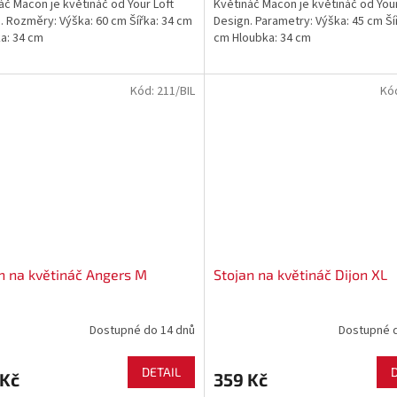
áč Macon je květináč od Your Loft
Květináč Macon je květináč od Your
. Rozměry: Výška: 60 cm Šířka: 34 cm
Design. Parametry: Výška: 45 cm Ší
a: 34 cm
cm Hloubka: 34 cm
Kód:
211/BIL
Kó
n na květináč Angers M
Stojan na květináč Dijon XL
Dostupné do 14 dnů
Dostupné 
DETAIL
 Kč
359 Kč