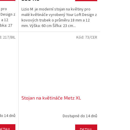
y pro
Lizio M je moderní stojan na květiny pro
 Design z
malé květináče vyrobený Your Loft Design z
 a 12
kovových trubek o průměru 18 mm a 12
bka: 27
mm. Výška: 60 cm Šířka: 23 cm...
d:
217/BIL
Kód:
73/CER
Stojan na květináče Metz XL
do 14 dnů
Dostupné do 14 dnů
DETAIL
DETAIL