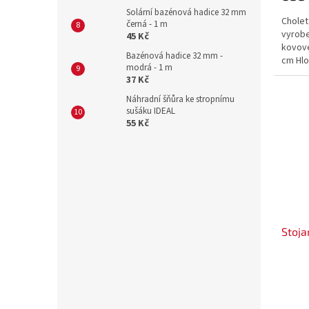
Solární bazénová hadice 32 mm
Cholet
černá - 1 m
vyrobe
45 Kč
kovové
Bazénová hadice 32 mm -
cm Hlo
modrá - 1 m
37 Kč
Náhradní šňůra ke stropnímu
sušáku IDEAL
55 Kč
Stoja