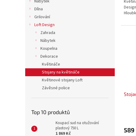
Nábytek
Květin
Design
Dílna
Hloubk
Grilování
Loft Design
Zahrada
Nábytek
Koupelna
Dekorace
Květináče
Stojany na květináče
Květinové stojany Loft
Závěsné police
Stoja
Top 10 produktů
Koupací sud na otužování
plastový 750 L
589
1 869 Kč