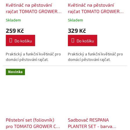
Květináč na pěstování
Květináč na pěstování
rajčat TOMATO GROWER
rajčat TOMATO GROWER
29,5 cm - barva antracit
39,2 cm - barva antracit
Skladem
Skladem
(max. výška: 115,2cm)
(max. výška: 153 cm)
259 Kč
329 Kč
Do košíku
Do košíku
Praktický a funkční květináč pro
Praktický a funkční květináč pro
domácí pěstování rajčat.
domácí pěstování rajčat.
Novinka
Pěstební set (foliovník)
Sadbovač RESPANA
pro TOMATO GROWER CAP
PLANTER SET - barva