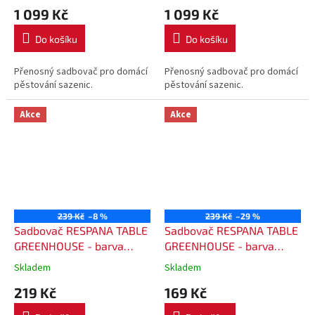
1 099 Kč
1 099 Kč
Do košíku
Do košíku
Přenosný sadbovač pro domácí
Přenosný sadbovač pro domácí
pěstování sazenic.
pěstování sazenic.
Akce
Akce
239 Kč
–8 %
239 Kč
–29 %
Sadbovač RESPANA TABLE
Sadbovač RESPANA TABLE
GREENHOUSE - barva
GREENHOUSE - barva
antracit S433
šedá 405U
Skladem
Skladem
219 Kč
169 Kč