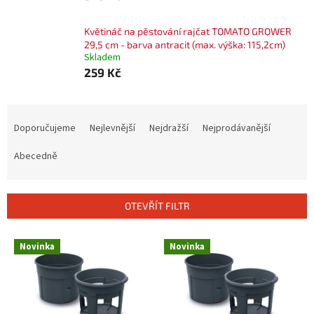
Květináč na pěstování rajčat TOMATO GROWER
29,5 cm - barva antracit (max. výška: 115,2cm)
Skladem
259 Kč
Ř
a
Doporučujeme
Nejlevnější
Nejdražší
Nejprodávanější
z
e
Abecedně
n
í
p
OTEVŘÍT FILTR
r
o
V
Novinka
Novinka
d
ý
u
p
k
i
t
s
ů