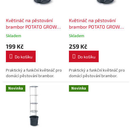
p
r
o
d
Květináč na pěstování
Květináč na pěstování
u
brambor POTATO GROWER
brambor POTATO GROWER
k
29,5 cm - barva antracit
39,2 cm - barva antracit
Skladem
Skladem
t
199 Kč
259 Kč
ů
Do košíku
Do košíku
Praktický a funkční květináč pro
Praktický a funkční květináč pro
domácí pěstování brambor.
domácí pěstování brambor.
Novinka
Novinka