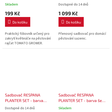
38,5 cm
antracit (S433)
Skladem
Dostupné do 14 dnů
199 Kč
1 099 Kč
Do košíku
Do košíku
Praktický fóliovník určený pro
Přenosný sadbovač pro domácí
zakrytí květináče na pěstování
pěstování sazenic.
rajčat TOMATO GROWER.
Sadbovač RESPANA
Sadbovač RESPANA
PLANTER SET - barva
PLANTER SET - barva šedá
limetka (389U)
(405U)
Dostupné do 14 dnů
Skladem