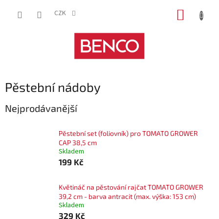
Přejít
NÁKUP
na
CZK
obsah
KOŠÍK
Pěstební nádoby
Nejprodávanější
Pěstební set (foliovník) pro TOMATO GROWER
CAP 38,5 cm
Skladem
199 Kč
Květináč na pěstování rajčat TOMATO GROWER
39,2 cm - barva antracit (max. výška: 153 cm)
Skladem
329 Kč