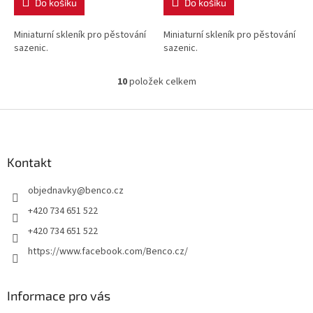
Do košíku
Do košíku
Miniaturní skleník pro pěstování
Miniaturní skleník pro pěstování
sazenic.
sazenic.
10
položek celkem
O
v
l
Z
á
á
d
p
a
a
Kontakt
c
t
í
objednavky
@
benco.cz
í
p
r
+420 734 651 522
v
+420 734 651 522
k
y
https://www.facebook.com/Benco.cz/
v
ý
p
Informace pro vás
i
s