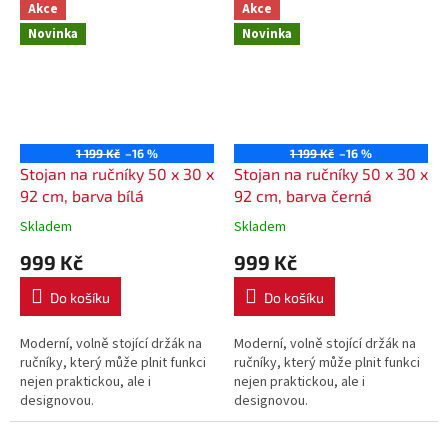
Akce
Akce
Novinka
Novinka
1 199 Kč
–16 %
1 199 Kč
–16 %
Stojan na ručníky 50 x 30 x
Stojan na ručníky 50 x 30 x
92 cm, barva bílá
92 cm, barva černá
Skladem
Skladem
999 Kč
999 Kč
Do košíku
Do košíku
Moderní, volně stojící držák na
Moderní, volně stojící držák na
ručníky, který může plnit funkci
ručníky, který může plnit funkci
nejen praktickou, ale i
nejen praktickou, ale i
designovou.
designovou.