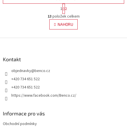
S
1
2
t
O
r
13
položek celkem
v
á
l
NAHORU
n
á
k
d
o
v
Z
a
á
c
á
n
í
p
í
p
a
Kontakt
r
t
v
objednavky
@
benco.cz
í
k
y
+420 734 651 522
v
+420 734 651 522
ý
p
https://www.facebook.com/Benco.cz/
i
s
u
Informace pro vás
Obchodní podmínky