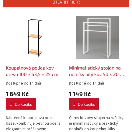
p
OTEVŘÍT FILTR
r
o
V
d
ý
u
p
k
i
t
s
ů
p
r
o
d
Koupelnová police kov +
Minimalistický stojan na
u
dřevo 100 × 53,5 × 25 cm
ručníky bílý kov 50 × 20 ×
k
80 cm
Dostupné do 14 dnů
Dostupné do 14 dnů
t
1 649 Kč
1 149 Kč
ů
Do košíku
Do košíku
Nástěnná koupelnová police
Černý kovový stojan na ručníky
Ussel kombinuje pevnou ocel s
je minimalistický a praktický
elegantním práškovým
doplněk do koupelny. Díky