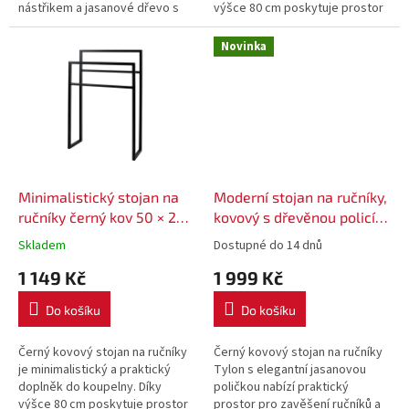
nástřikem a jasanové dřevo s
výšce 80 cm poskytuje prostor
certifikací FSC, aby vytvořila
pro zavěšení větších i menších
praktický a stylový úložný
ručníků. Stabilní konstrukce...
Novinka
prostor....
Minimalistický stojan na
Moderní stojan na ručníky,
ručníky černý kov 50 × 20
kovový s dřevěnou policí
× 80 cm
46 × 28 × 90 cm
Skladem
Dostupné do 14 dnů
1 149 Kč
1 999 Kč
Do košíku
Do košíku
Černý kovový stojan na ručníky
Černý kovový stojan na ručníky
je minimalistický a praktický
Tylon s elegantní jasanovou
doplněk do koupelny. Díky
poličkou nabízí praktický
výšce 80 cm poskytuje prostor
prostor pro zavěšení ručníků a