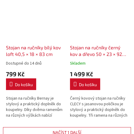
Stojan na ručníky bílý kov
Stojan na ručníky černý
loft 40,5 × 18 × 83 cm
kov a dřevo 50 × 23 × 92
cm
Dostupné do 14 dnů
Skladem
799 Kč
1 499 Kč
Do košíku
Do košíku
Stojan na ručníky Bernay je
Černý kovový stojan na ručníky
stylový a praktický doplněk do
CLECY s jasanovou poličkou je
koupelny. Díky dvěma ramenům
stylový a praktický doplněk do
na různých výškách nabízí
koupelny. Tři ramena na různých
pohodlné zavěšení ručníků a
výškách poskytují dostatek
další úložný prostor. Stabilní...
prostoru pro zavěšení...
NAČÍST 1 DALŠÍ