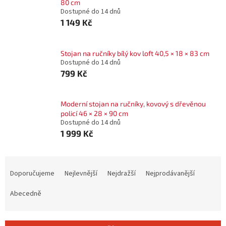
80 cm
Dostupné do 14 dnů
1 149 Kč
Stojan na ručníky bílý kov loft 40,5 × 18 × 83 cm
Dostupné do 14 dnů
799 Kč
Moderní stojan na ručníky, kovový s dřevěnou
policí 46 × 28 × 90 cm
Dostupné do 14 dnů
1 999 Kč
Ř
a
Doporučujeme
Nejlevnější
Nejdražší
Nejprodávanější
z
e
Abecedně
n
í