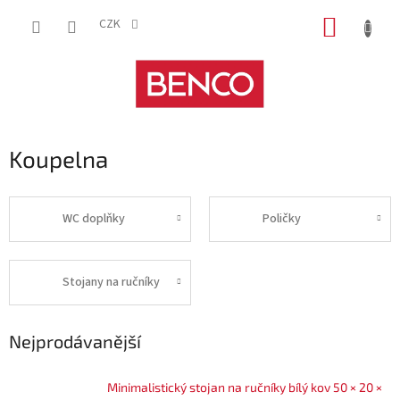
Přejít
NÁKUP
na
CZK
obsah
KOŠÍK
Koupelna
WC doplňky
Poličky
Stojany na ručníky
Nejprodávanější
Minimalistický stojan na ručníky bílý kov 50 × 20 ×