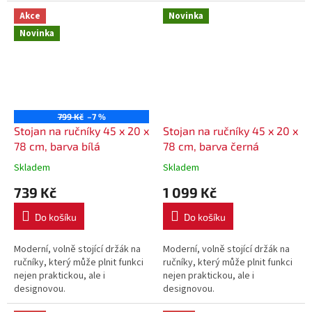
držák WC papíru s poličkou,...
Akce
Novinka
Novinka
799 Kč
–7 %
Stojan na ručníky 45 x 20 x
Stojan na ručníky 45 x 20 x
78 cm, barva bílá
78 cm, barva černá
Skladem
Skladem
739 Kč
1 099 Kč
Do košíku
Do košíku
Moderní, volně stojící držák na
Moderní, volně stojící držák na
ručníky, který může plnit funkci
ručníky, který může plnit funkci
nejen praktickou, ale i
nejen praktickou, ale i
designovou.
designovou.