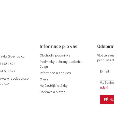
Informace pro vás
Odebíra
Obchodní podmínky
Vložte svů
navky
@
benco.cz
produktech
Podmínky ochrany osobních
34 651 522
údajů
34 651 522
E-mail
Informace o cookies
//www.facebook.co
O nás
Vložením
co.cz/
Nejčastější otázky
údajů
Doprava a platba
PŘIHL