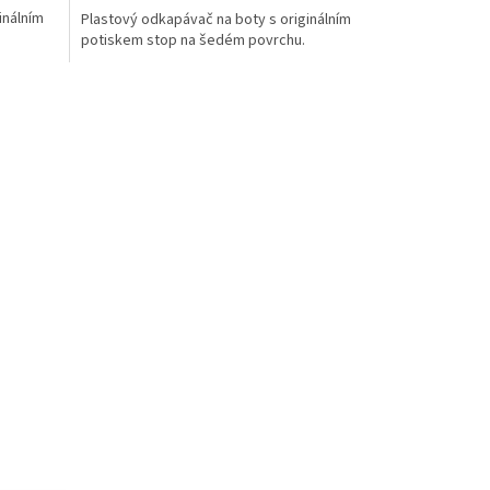
inálním
Plastový odkapávač na boty s originálním
potiskem stop na šedém povrchu.