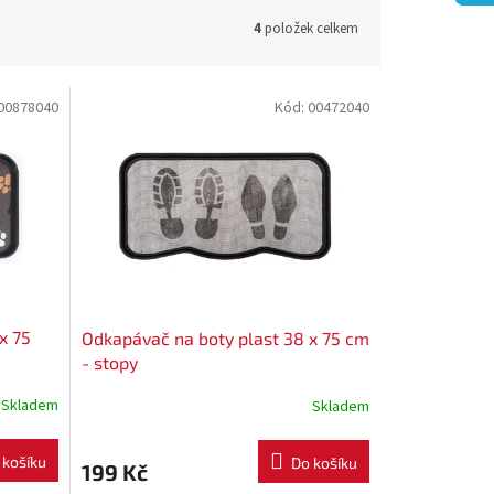
4
položek celkem
00878040
Kód:
00472040
x 75
Odkapávač na boty plast 38 x 75 cm
- stopy
Skladem
Skladem
 košíku
Do košíku
199 Kč