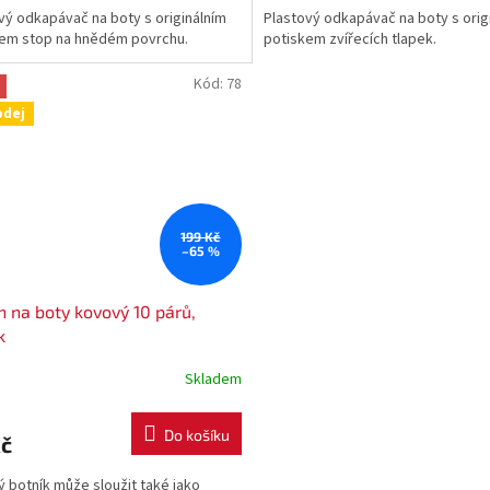
vý odkapávač na boty s originálním
Plastový odkapávač na boty s orig
em stop na hnědém povrchu.
potiskem zvířecích tlapek.
Kód:
78
odej
199 Kč
–65 %
n na boty kovový 10 párů,
k
Skladem
Do košíku
Kč
 botník může sloužit také jako