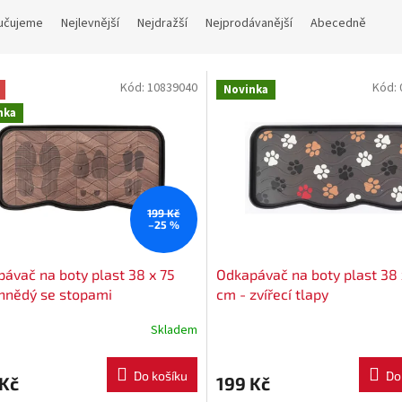
učujeme
Nejlevnější
Nejdražší
Nejprodávanější
Abecedně
Kód:
10839040
Kód:
Novinka
nka
199 Kč
–25 %
ávač na boty plast 38 x 75
Odkapávač na boty plast 38 
hnědý se stopami
cm - zvířecí tlapy
Skladem
Do košíku
Do
 Kč
199 Kč