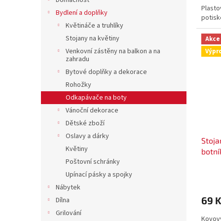
Domácnost
Plasto
Bydlení a doplňky
potisk
Květináče a truhlíky
Stojany na květiny
Akce
Venkovní zástěny na balkon a na
Výpr
zahradu
Bytové doplňky a dekorace
Rohožky
Odkapávače na boty
Vánoční dekorace
Dětské zboží
Oslavy a dárky
Stoja
Květiny
botní
Poštovní schránky
Upínací pásky a spojky
Nábytek
69 
Dílna
Grilování
Kovový