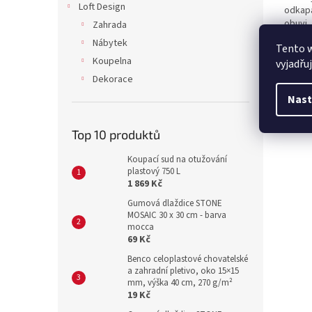
Loft Design
odkapá
obuvi.
Zahrada
Nábytek
Tento 
Koupelna
vyjadřu
Dekorace
Nast
Top 10 produktů
Koupací sud na otužování
plastový 750 L
1 869 Kč
Gumová dlaždice STONE
MOSAIC 30 x 30 cm - barva
mocca
69 Kč
Benco celoplastové chovatelské
a zahradní pletivo, oko 15×15
mm, výška 40 cm, 270 g/m²
19 Kč