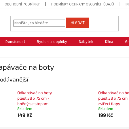
OBCHODNÍ PODMÍNKY
PODMÍNKY OCHRANY OSOBNÍCH ÚDAJŮ
I
HLEDAT
Domácnost
Bydlení a doplňky
Nábytek
Dílna
Gr
apávače na boty
odávanější
Odkapávač na boty
Odkapávač na bo
plast 38 x 75 cm -
plast 38 x 75 cm 
hnědý se stopami
zvířecí tlapy
Skladem
Skladem
149 Kč
199 Kč