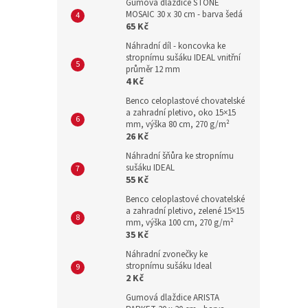
Gumová dlaždice STONE
MOSAIC 30 x 30 cm - barva šedá
65 Kč
Náhradní díl - koncovka ke
stropnímu sušáku IDEAL vnitřní
průměr 12 mm
4 Kč
Benco celoplastové chovatelské
a zahradní pletivo, oko 15×15
mm, výška 80 cm, 270 g/m²
26 Kč
Náhradní šňůra ke stropnímu
sušáku IDEAL
55 Kč
Benco celoplastové chovatelské
a zahradní pletivo, zelené 15×15
mm, výška 100 cm, 270 g/m²
35 Kč
Náhradní zvonečky ke
stropnímu sušáku Ideal
2 Kč
Gumová dlaždice ARISTA