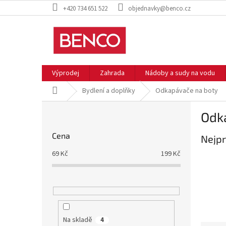
Přejít
+420 734 651 522
objednavky@benco.cz
na
obsah
Výprodej
Zahrada
Nádoby a sudy na vodu
Domů
Bydlení a doplňky
Odkapávače na boty
P
Odk
o
s
Cena
Nejpr
t
r
69
Kč
199
Kč
a
n
n
í
p
a
Na skladě
4