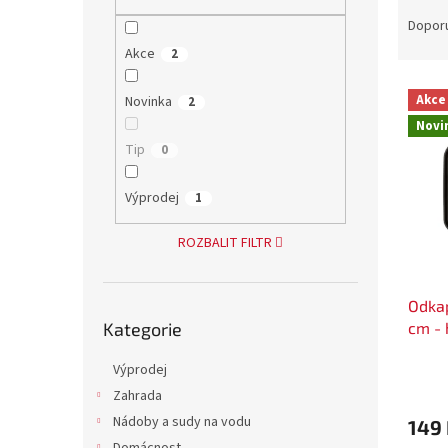
Ř
n
a
e
Dopor
z
l
Akce
2
e
V
n
Akce
Novinka
2
ý
í
Novi
p
p
Tip
0
i
r
s
o
p
Výprodej
d
1
r
u
o
k
ROZBALIT FILTR
d
t
u
ů
Odkap
k
Přeskočit
cm - 
Kategorie
kategorie
t
ů
Výprodej
Zahrada
Nádoby a sudy na vodu
149