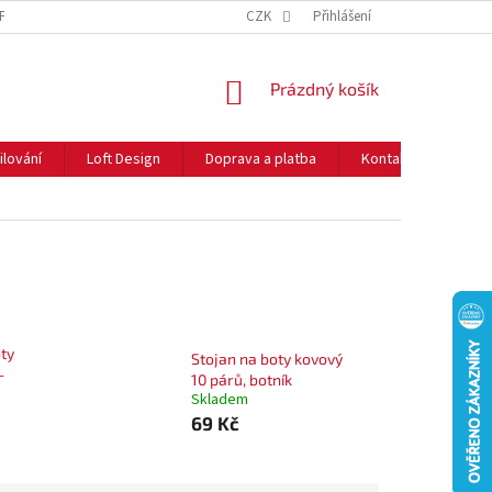
NFORMACE O COOKIES
O NÁS
CZK
NEJČASTĚJŠÍ OTÁZKY
Přihlášení
DOPRAVA 
NÁKUPNÍ
Prázdný košík
KOŠÍK
ilování
Loft Design
Doprava a platba
Kontakty
Rady
ty
Stojan na boty kovový
-
10 párů, botník
Skladem
69 Kč