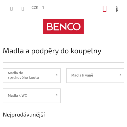
Přejít
NÁKUP
na
CZK
obsah
KOŠÍK
Madla a podpěry do koupelny
Madla do
Madla k vaně
sprchového koutu
Madla k WC
Nejprodávanější