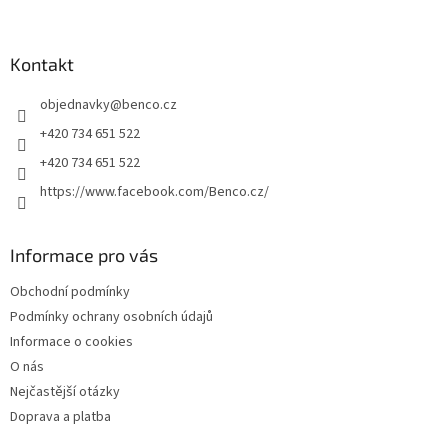
á
á
d
p
a
a
Kontakt
c
t
í
objednavky
@
benco.cz
í
p
r
+420 734 651 522
v
+420 734 651 522
k
y
https://www.facebook.com/Benco.cz/
v
ý
p
Informace pro vás
i
s
Obchodní podmínky
u
Podmínky ochrany osobních údajů
Informace o cookies
O nás
Nejčastější otázky
Doprava a platba