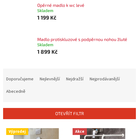
Opěrné madlo k wc levé
Skladem
1 199 Kč
Madlo protiskluzové s podpěrnou nohou žluté
Skladem
1 899 Kč
Ř
a
Doporučujeme
Nejlevnější
Nejdražší
Nejprodávanější
z
e
Abecedně
n
í
p
OTEVŘÍT FILTR
r
o
V
Výprodej
Akce
d
ý