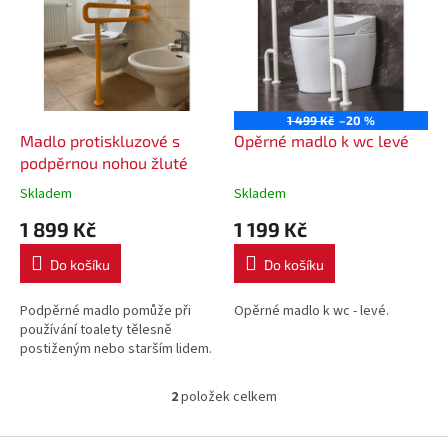
u
p
k
i
t
s
ů
p
r
o
1 499 Kč
–20 %
d
Madlo protiskluzové s
Opěrné madlo k wc levé
u
podpěrnou nohou žluté
k
Skladem
Skladem
t
1 899 Kč
1 199 Kč
ů
Do košíku
Do košíku
Podpěrné madlo pomůže při
Opěrné madlo k wc - levé.
používání toalety tělesně
postiženým nebo starším lidem.
2
položek celkem
O
v
l
Z