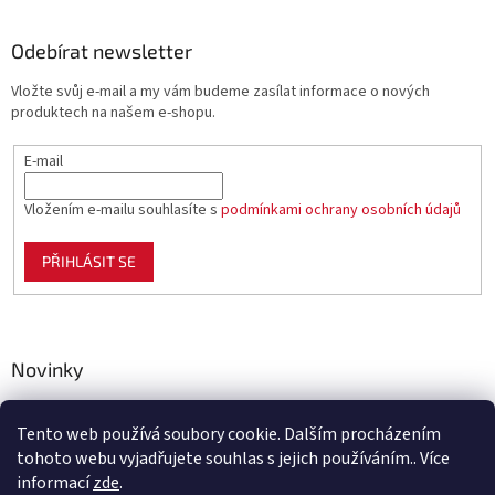
Odebírat newsletter
Vložte svůj e-mail a my vám budeme zasílat informace o nových
produktech na našem e-shopu.
E-mail
Vložením e-mailu souhlasíte s
podmínkami ochrany osobních údajů
PŘIHLÁSIT SE
Novinky
Celoplastové pletivo Polynet – univerzální pomocník pro
zahradu, chov i domácnost
Tento web používá soubory cookie. Dalším procházením
tohoto webu vyjadřujete souhlas s jejich používáním.. Více
informací
zde
.