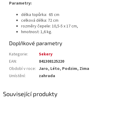
Parametry:
délka topůrka: 65 cm
celková délka: 72 cm
rozměry čepele: 10,5-5 x 17 cm,
hmotnost: 1,6 kg.
Doplňkové parametry
Kategorie
:
Sekery
EAN
:
841308125220
Období v roce
:
Jaro, Léto, Podzim, Zima
Umístění
:
zahrada
Související produkty