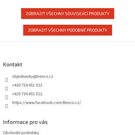
ergonomicky tvarované.
ZOBRAZIT VŠECHNY SOUVISEJÍCÍ PRODUKTY
ZOBRAZIT VŠECHNY PODOBNÉ PRODUKTY
Z
á
p
a
Kontakt
t
objednavky
@
benco.cz
í
+420 734 651 522
+420 734 651 522
https://www.facebook.com/Benco.cz/
Informace pro vás
Obchodní podmínky