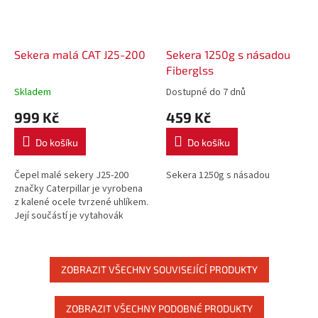
Sekera malá CAT J25-200
Sekera 1250g s násadou
Fiberglss
Skladem
Dostupné do 7 dnů
999 Kč
459 Kč
Do košíku
Do košíku
Čepel malé sekery J25-200
Sekera 1250g s násadou
značky Caterpillar je vyrobena
z kalené ocele tvrzené uhlíkem.
Její součástí je vytahovák
hřebíků. Protiskluzové
ergonomicky tvarované topůrko
je ze...
ZOBRAZIT VŠECHNY SOUVISEJÍCÍ PRODUKTY
ZOBRAZIT VŠECHNY PODOBNÉ PRODUKTY