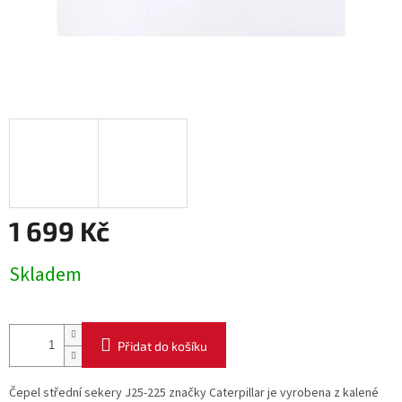
1 699 Kč
Měrná
Skladem
cena:
Přidat do košíku
Čepel střední sekery J25-225 značky Caterpillar je vyrobena z kalené