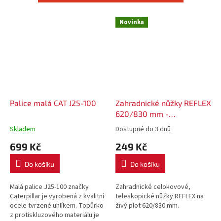
Novinka
Palice malá CAT J25-100
Zahradnické nůžky REFLEX
620/830 mm -
celokovové, teleskopické
Skladem
Dostupné do 3 dnů
699 Kč
249 Kč
Do košíku
Do košíku
Malá palice J25-100 značky
Zahradnické celokovové,
Caterpillar je vyrobená z kvalitní
teleskopické nůžky REFLEX na
ocele tvrzené uhlíkem. Topůrko
živý plot 620/830 mm.
z protiskluzového materiálu je