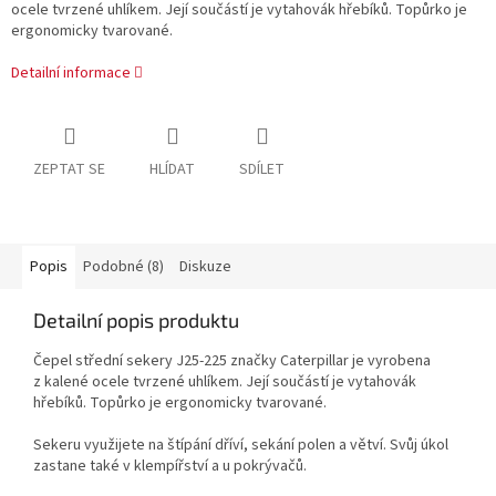
ocele tvrzené uhlíkem. Její součástí je vytahovák hřebíků. Topůrko je
ergonomicky tvarované.
Detailní informace
ZEPTAT SE
HLÍDAT
SDÍLET
Popis
Podobné (8)
Diskuze
Detailní popis produktu
Čepel střední sekery J25-225 značky Caterpillar je vyrobena
z kalené ocele tvrzené uhlíkem. Její součástí je vytahovák
hřebíků. Topůrko je ergonomicky tvarované.
Sekeru využijete na štípání dříví, sekání polen a větví. Svůj úkol
zastane také v klempířství a u pokrývačů.