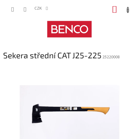
Přejít
NÁKUP
na
CZK
obsah
KOŠÍK
Sekera střední CAT J25-225
25220008