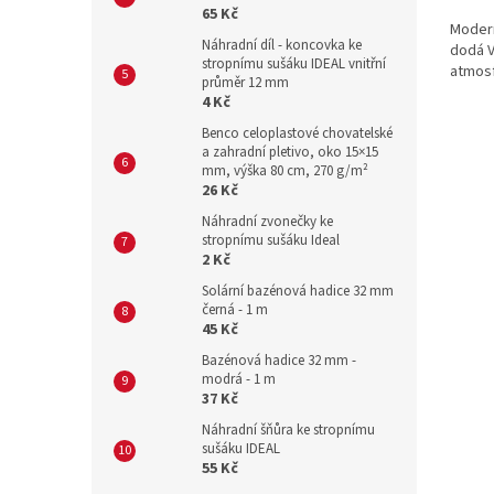
65 Kč
Modern
Náhradní díl - koncovka ke
dodá 
stropnímu sušáku IDEAL vnitřní
atmosf
průměr 12 mm
4 Kč
Benco celoplastové chovatelské
a zahradní pletivo, oko 15×15
mm, výška 80 cm, 270 g/m²
26 Kč
Náhradní zvonečky ke
stropnímu sušáku Ideal
2 Kč
Solární bazénová hadice 32 mm
černá - 1 m
45 Kč
Bazénová hadice 32 mm -
modrá - 1 m
37 Kč
Náhradní šňůra ke stropnímu
sušáku IDEAL
55 Kč