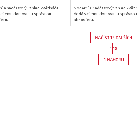
í a nadčasový vzhled květináče
Moderní a nadčasový vzhled květi
Vašemu domovu tu správnou
dodá Vašemu domovu tu správnou
éru. .
atmosféru.
NAČÍST 12 DALŠÍCH
S
1
8
O
t
r
v
NAHORU
á
l
n
á
k
d
o
a
v
c
á
í
n
p
í
r
v
k
y
v
ý