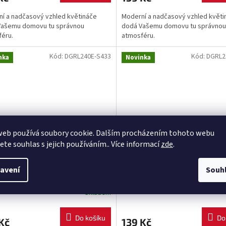
í a nadčasový vzhled květináče
Moderní a nadčasový vzhled květi
Vašemu domovu tu správnou
dodá Vašemu domovu tu správnou
féru.
atmosféru.
Kód:
DGRL240E-S433
Kód:
DGRL2
nka
Novinka
web používá soubory cookie. Dalším procházením tohoto webu
jete souhlas s jejich používáním.. Více informací
zde
.
ináč GRACIA BETON EFFECT
Květináč GRACIA BETON EFF
avení
Souh
cm - barva antracit
23,8 cm - barva šedá
Skladem
Do košíku
Do
Kč
139 Kč