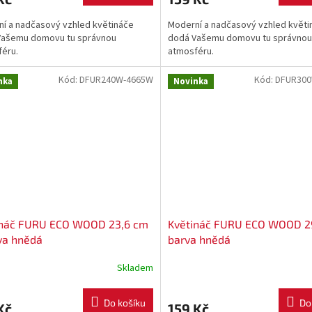
í a nadčasový vzhled květináče
Moderní a nadčasový vzhled květi
Vašemu domovu tu správnou
dodá Vašemu domovu tu správnou
féru.
atmosféru.
Kód:
DFUR240W-4665W
Kód:
DFUR300
nka
Novinka
ináč FURU ECO WOOD 23,6 cm
Květináč FURU ECO WOOD 2
va hnědá
barva hnědá
Skladem
Do košíku
Do
Kč
159 Kč