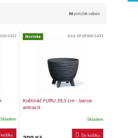
90
položek celkem
300-S433
Kód:
DFUR400-S433
Novinka
a
Květináč FURU 39,5 cm - barva
antracit
Skladem
Skladem
 košíku
Do košíku
299 Kč