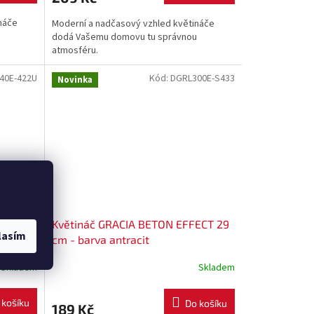
náče
Moderní a nadčasový vzhled květináče
dodá Vašemu domovu tu správnou
atmosféru.
40E-422U
Kód:
DGRL300E-S433
Novinka
ECT
Květináč GRACIA BETON EFFECT 29
lasím
cm - barva antracit
Skladem
Skladem
 košíku
Do košíku
189 Kč