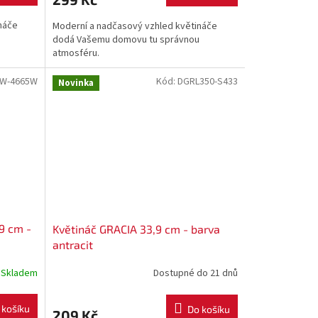
náče
Moderní a nadčasový vzhled květináče
dodá Vašemu domovu tu správnou
atmosféru.
W-4665W
Kód:
DGRL350-S433
Novinka
9 cm -
Květináč GRACIA 33,9 cm - barva
antracit
Skladem
Dostupné do 21 dnů
 košíku
Do košíku
209 Kč