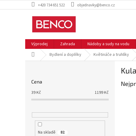
Přejít
+420 734 651 522
objednavky@benco.cz
na
obsah
Výprodej
Zahrada
Nádoby a sudy na vodu
Domů
Bydlení a doplňky
Květináče a truhlíky
P
Kula
o
s
Cena
Nejpr
t
r
39
Kč
1199
Kč
a
n
n
í
p
a
Na skladě
82