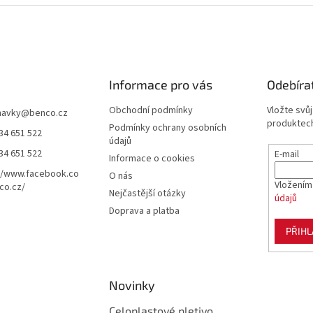
p
i
s
u
Informace pro vás
Odebíra
Obchodní podmínky
Vložte svů
navky
@
benco.cz
produktech
Podmínky ochrany osobních
34 651 522
údajů
34 651 522
E-mail
Informace o cookies
//www.facebook.co
O nás
Vložením
co.cz/
Nejčastější otázky
údajů
Doprava a platba
PŘIHL
Novinky
Celoplastové pletivo