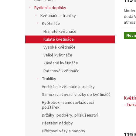
Domácnost
Bydlení a doplňky
Modern
Květináče a truhlíky
dodá 
atmos
Květináče
Hranaté květináče
Novi
Kulaté květináče
Vysoké květináče
Velké květináče
Závěsné květináče
Ratanové květináče
Truhlíky
Vertikální květináče a truhlíky
Samozavlažovací vložky do květináčů
Květ
Hydrobox - samozavlažovací
- bar
polštářek
Držáky, podpěry, příslušenství
Pěstební nádoby
Hřbitovní vázy a nádoby
119 