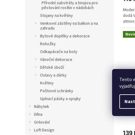
Přírodní substráty a hnojiva pro
pěstování rostlin v nádobách
Modern
dodá 
Stojany na květiny
atmos
Venkovní zástěny na balkon a na
zahradu
Novi
Bytové doplňky a dekorace
Rohožky
Odkapávače na boty
Vánoční dekorace
Dětské zboží
Oslavy a dárky
Tento 
Květiny
vyjadřu
Poštovní schránky
Květ
Upínací pásky a spojky
Nast
23,8 
Nábytek
Dílna
Grilování
Loft Design
139 