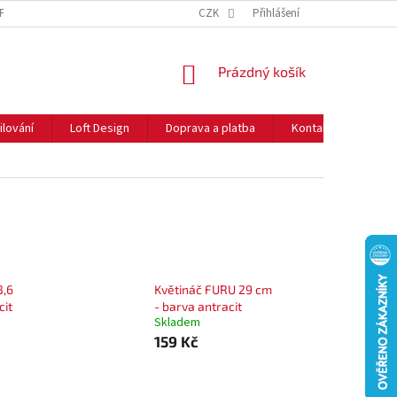
NFORMACE O COOKIES
O NÁS
CZK
NEJČASTĚJŠÍ OTÁZKY
Přihlášení
DOPRAVA 
NÁKUPNÍ
Prázdný košík
KOŠÍK
ilování
Loft Design
Doprava a platba
Kontakty
Rady
3,6
Květináč FURU 29 cm
cit
- barva antracit
Skladem
159 Kč