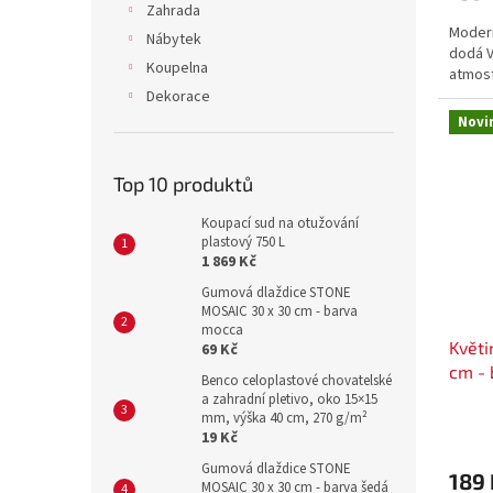
Zahrada
Modern
Nábytek
dodá 
Koupelna
atmosf
Dekorace
Novi
Top 10 produktů
Koupací sud na otužování
plastový 750 L
1 869 Kč
Gumová dlaždice STONE
MOSAIC 30 x 30 cm - barva
mocca
Květ
69 Kč
cm - 
Benco celoplastové chovatelské
a zahradní pletivo, oko 15×15
mm, výška 40 cm, 270 g/m²
19 Kč
Gumová dlaždice STONE
189 
MOSAIC 30 x 30 cm - barva šedá