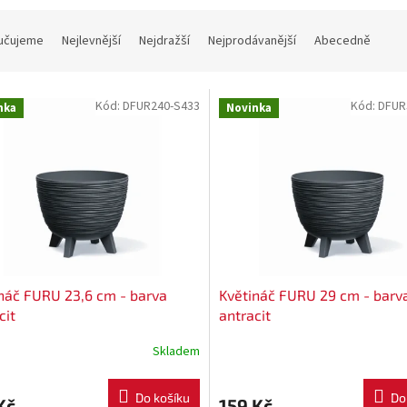
učujeme
Nejlevnější
Nejdražší
Nejprodávanější
Abecedně
Kód:
DFUR240-S433
Kód:
DFUR
nka
Novinka
náč FURU 23,6 cm - barva
Květináč FURU 29 cm - barv
cit
antracit
Skladem
Do košíku
Do
Kč
159 Kč