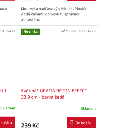
náče
Moderní a nadčasový vzhled květináče
dodá Vašemu domovu tu správnou
atmosféru.
50E-S433
Kód:
DGRL350E-422U
Novinka
ECT
Květináč GRACIA BETON EFFECT
33,9 cm - barva šedá
Skladem
Skladem
 košíku
Do košíku
239 Kč