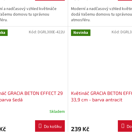
í a nadčasový vzhled květináče
Moderní a nadčasový vzhled květi
Vašemu domovu tu správnou
dodá Vašemu domovu tu správnou
éru.
atmosféru.
Kód:
DGRL300E-422U
Kód:
DGRL3
nka
Novinka
ináč GRACIA BETON EFFECT 29
Květináč GRACIA BETON EFF
barva šedá
33,9 cm - barva antracit
Skladem
Do košíku
Do
Kč
239 Kč