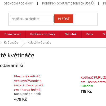
OBCHODNÍ PODMÍNKY
PODMÍNKY OCHRANY OSOBNÍCH ÚDAJŮ
I
HLEDAT
Domácnost
Bydlení a doplňky
Nábytek
Dílna
Gr
Květináče
Kulaté květináče
té květináče
odávanější
Plastový květináč
Květináč FURU 2
venkovní Woode s
cm - barva antra
imitací dřeva, pr. 49
Skladem
cm - barva hnědá
119 Kč
Dostupné do 7 dnů
479 Kč