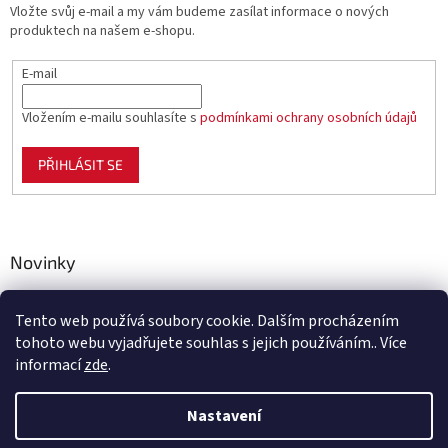
Vložte svůj e-mail a my vám budeme zasílat informace o nových
produktech na našem e-shopu.
E-mail
Vložením e-mailu souhlasíte s
podmínkami ochrany osobních údajů
PŘIHLÁSIT SE
Novinky
Celoplastové pletivo Polynet – univerzální pomocník pro
zahradu, chov i domácnost
Tento web používá soubory cookie. Dalším procházením
tohoto webu vyjadřujete souhlas s jejich používáním.. Více
informací
zde
.
Vytvořil Shoptet
Nastavení
Vážení zákazníci, ve čtvrtek 6. 8. 2026 bude naše společnost z důvodu