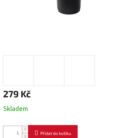
279 Kč
Měrná
Skladem
cena:
Přidat do košíku