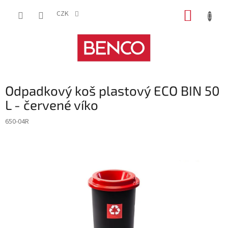
Přejít
NÁKUP
na
CZK
obsah
KOŠÍK
Odpadkový koš plastový ECO BIN 50
L - červené víko
650-04R