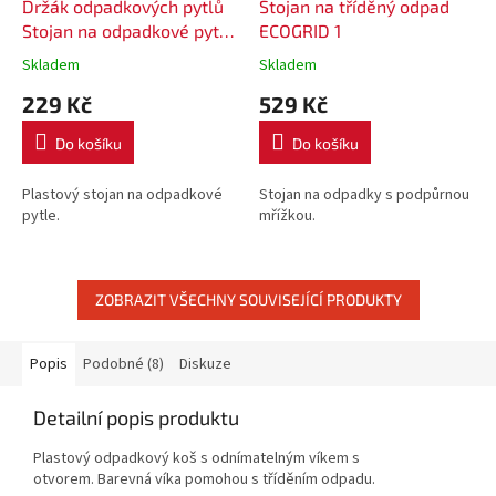
Držák odpadkových pytlů
Stojan na tříděný odpad
Stojan na odpadkové pytle
ECOGRID 1
- modrý
Skladem
Skladem
229 Kč
529 Kč
Do košíku
Do košíku
Plastový stojan na odpadkové
Stojan na odpadky s podpůrnou
pytle.
mřížkou.
ZOBRAZIT VŠECHNY SOUVISEJÍCÍ PRODUKTY
Popis
Podobné (8)
Diskuze
Detailní popis produktu
Plastový odpadkový koš s odnímatelným víkem s
otvorem. Barevná víka pomohou s tříděním odpadu.