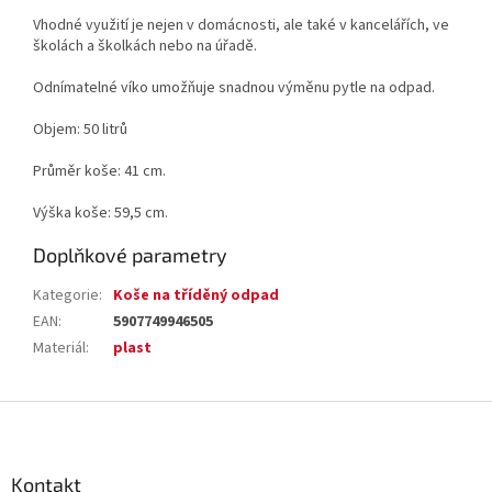
Vhodné využití je nejen v domácnosti, ale také v kancelářích, ve
školách a školkách nebo na úřadě.
Odnímatelné víko umožňuje snadnou výměnu pytle na odpad.
Objem: 50 litrů
Průměr koše: 41 cm.
Výška koše: 59,5 cm.
Doplňkové parametry
Kategorie
:
Koše na tříděný odpad
EAN
:
5907749946505
Materiál
:
plast
Z
á
p
a
Kontakt