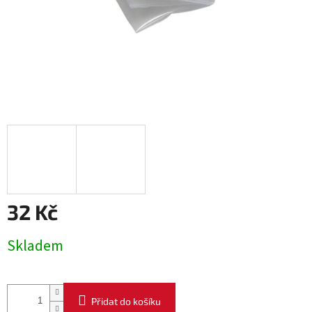
32 Kč
Měrná
Skladem
cena:
Přidat do košíku