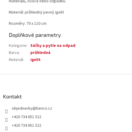
materiálů, ovoce nebo odpadků.
Materiál: průhledný pevný igelit
Rozměry: 70 x 110 cm
Doplňkové parametry
Kategorie
:
Sáčky a pytle na odpad
Barva
:
průhledná
Materiál
:
igelit
Z
á
p
a
Kontakt
t
objednavky
@
benco.cz
í
+420 734 651 522
+420 734 651 522