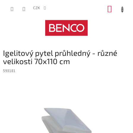
Přejít
NÁKUP
na
CZK
obsah
KOŠÍK
Igelitový pytel průhledný - různé
velikosti 70x110 cm
593181