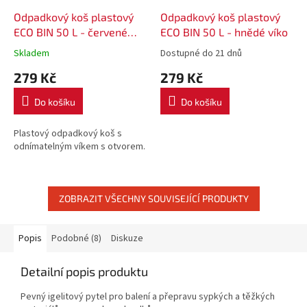
Odpadkový koš plastový
Odpadkový koš plastový
ECO BIN 50 L - červené
ECO BIN 50 L - hnědé víko
víko
Skladem
Dostupné do 21 dnů
279 Kč
279 Kč
Do košíku
Do košíku
Plastový odpadkový koš s
odnímatelným víkem s otvorem.
ZOBRAZIT VŠECHNY SOUVISEJÍCÍ PRODUKTY
Popis
Podobné (8)
Diskuze
Detailní popis produktu
Pevný igelitový pytel pro balení a přepravu sypkých a těžkých