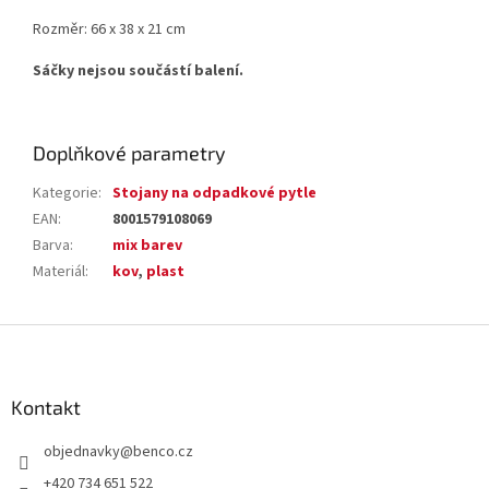
Rozměr: 66 x 38 x 21 cm
Sáčky nejsou součástí balení.
Doplňkové parametry
Kategorie
:
Stojany na odpadkové pytle
EAN
:
8001579108069
Barva
:
mix barev
Materiál
:
kov
,
plast
Z
á
p
a
Kontakt
t
objednavky
@
benco.cz
í
+420 734 651 522