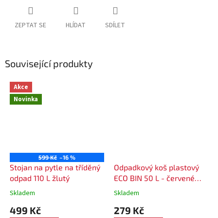
ZEPTAT SE
HLÍDAT
SDÍLET
Související produkty
Akce
Novinka
599 Kč
–16 %
Stojan na pytle na tříděný
Odpadkový koš plastový
odpad 110 L žlutý
ECO BIN 50 L - červené
víko
Skladem
Skladem
499 Kč
279 Kč