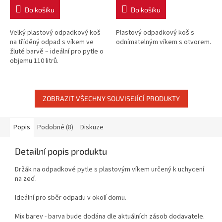
Do košíku
Do košíku
Velký plastový odpadkový koš
Plastový odpadkový koš s
na tříděný odpad s víkem ve
odnímatelným víkem s otvorem.
žluté barvě – ideální pro pytle o
objemu 110 litrů.
ZOBRAZIT VŠECHNY SOUVISEJÍCÍ PRODUKTY
Popis
Podobné (8)
Diskuze
Detailní popis produktu
Držák na odpadkové pytle s plastovým víkem určený k uchycení
na zeď.
Ideální pro sběr odpadu v okolí domu.
Mix barev - barva bude dodána dle aktuálních zásob dodavatele.