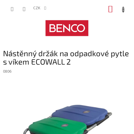
Přejít
NÁKUP
na
CZK
obsah
KOŠÍK
Nástěnný držák na odpadkové pytle
s víkem ECOWALL 2
0806