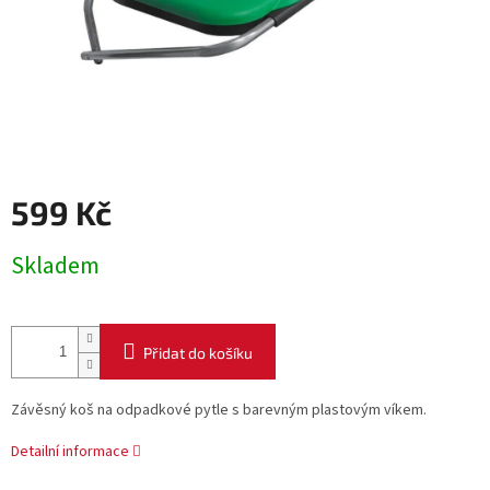
599 Kč
Měrná
Skladem
cena:
Přidat do košíku
Závěsný koš na odpadkové pytle s barevným plastovým víkem.
Detailní informace