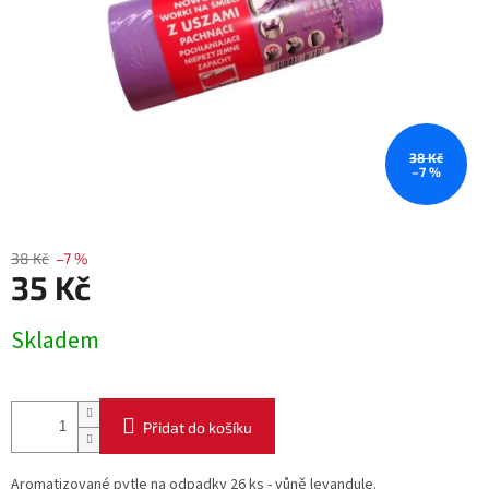
38 Kč
–7 %
38 Kč
–7 %
35 Kč
Měrná
Skladem
cena:
Přidat do košíku
Aromatizované pytle na odpadky 26 ks - vůně levandule.