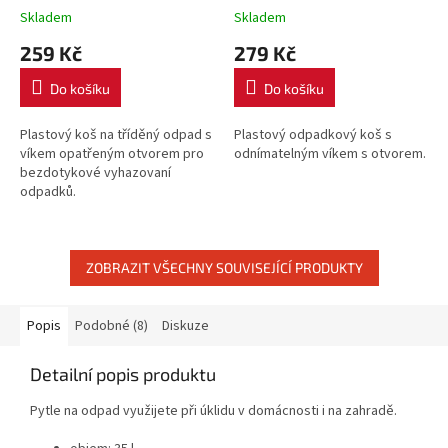
víko
Skladem
Skladem
259 Kč
279 Kč
Do košíku
Do košíku
Plastový koš na tříděný odpad s
Plastový odpadkový koš s
víkem opatřeným otvorem pro
odnímatelným víkem s otvorem.
bezdotykové vyhazovaní
odpadků.
ZOBRAZIT VŠECHNY SOUVISEJÍCÍ PRODUKTY
Popis
Podobné (8)
Diskuze
Detailní popis produktu
Pytle na odpad využijete při úklidu v domácnosti i na zahradě.