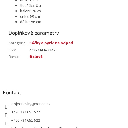
objem: 35 l
tloušťka: 8 µ
balení: 26 ks
šířka: 50 cm
délka: 56 cm
Doplňkové parametry
Kategorie
:
Sáčky a pytle na odpad
EAN
:
5902841470637
Barva
:
fialová
Z
á
p
a
Kontakt
t
objednavky
@
benco.cz
í
+420 734 651 522
+420 734 651 522