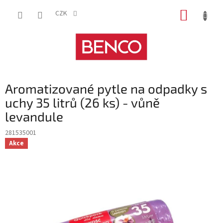
Přejít
NÁKUP
na
CZK
obsah
KOŠÍK
Aromatizované pytle na odpadky s
uchy 35 litrů (26 ks) - vůně
levandule
281535001
Akce