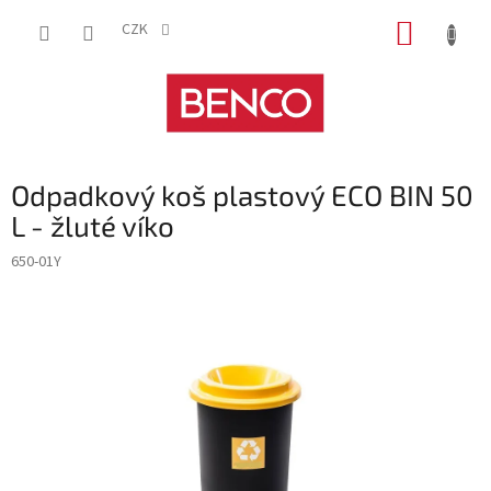
Přejít
NÁKUP
na
CZK
obsah
KOŠÍK
Odpadkový koš plastový ECO BIN 50
L - žluté víko
650-01Y