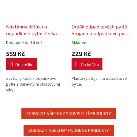
Nástěnný držák na
Držák odpadkových pytlů
odpadkové pytle 2 víka
Stojan na odpadkové pytle
WALLFIX
- modrý
Dostupné do 14 dnů
Skladem
559 Kč
229 Kč
Do košíku
Do košíku
Závěsný koš na odpadkové
Plastový stojan na odpadkové
pytle s barevnými plastovými
pytle.
víky.
ZOBRAZIT VŠECHNY SOUVISEJÍCÍ PRODUKTY
ZOBRAZIT VŠECHNY PODOBNÉ PRODUKTY