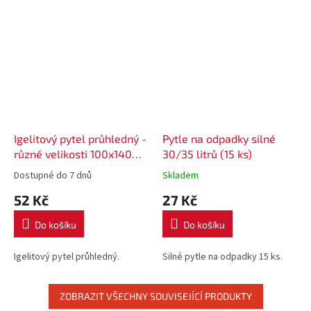
Igelitový pytel průhledný -
Pytle na odpadky silné
různé velikosti 100x140
30/35 litrů (15 ks)
cm
Dostupné do 7 dnů
Skladem
52 Kč
27 Kč
Do košíku
Do košíku
Igelitový pytel průhledný.
Silné pytle na odpadky 15 ks.
ZOBRAZIT VŠECHNY SOUVISEJÍCÍ PRODUKTY