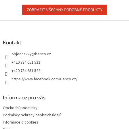
ZOBRAZIT VŠECHNY PODOBNÉ PRODUKTY
Z
á
p
a
Kontakt
t
objednavky
@
benco.cz
í
+420 734 651 522
+420 734 651 522
https://www.facebook.com/Benco.cz/
Informace pro vás
Obchodní podmínky
Podmínky ochrany osobních údajů
Informace o cookies