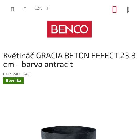
Přejít
NÁKUP
na
CZK
obsah
KOŠÍK
Květináč GRACIA BETON EFFECT 23,8
cm - barva antracit
DGRL240E-S433
Novinka