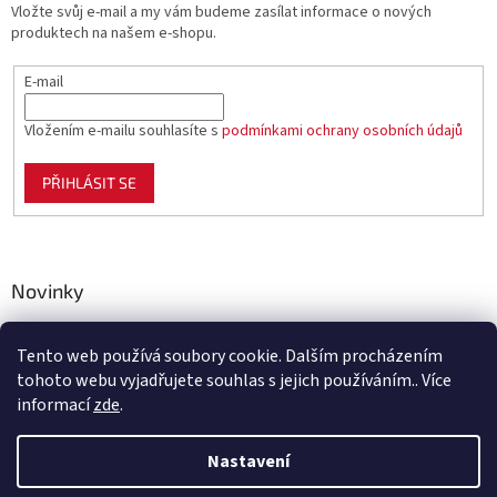
Vložte svůj e-mail a my vám budeme zasílat informace o nových
produktech na našem e-shopu.
E-mail
Vložením e-mailu souhlasíte s
podmínkami ochrany osobních údajů
PŘIHLÁSIT SE
Novinky
Celoplastové pletivo Polynet – univerzální pomocník pro
zahradu, chov i domácnost
Tento web používá soubory cookie. Dalším procházením
tohoto webu vyjadřujete souhlas s jejich používáním.. Více
informací
zde
.
Vytvořil Shoptet
Nastavení