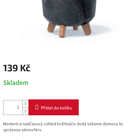
139 Kč
Měrná
Skladem
cena:
Přidat do košíku
Moderní a nadčasový vzhled květináče dodá Vašemu domovu tu
správnou atmosféru.