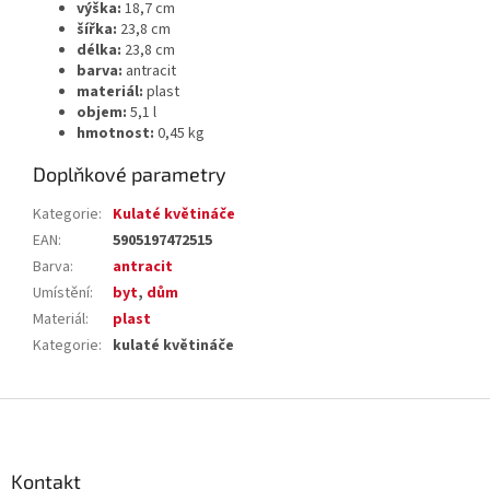
výška:
18,7 cm
šířka:
23,8 cm
délka:
23,8 cm
barva:
antracit
materiál:
plast
objem:
5,1 l
hmotnost:
0,45 kg
Doplňkové parametry
Kategorie
:
Kulaté květináče
EAN
:
5905197472515
Barva
:
antracit
Umístění
:
byt
,
dům
Materiál
:
plast
Kategorie
:
kulaté květináče
Z
á
p
a
Kontakt