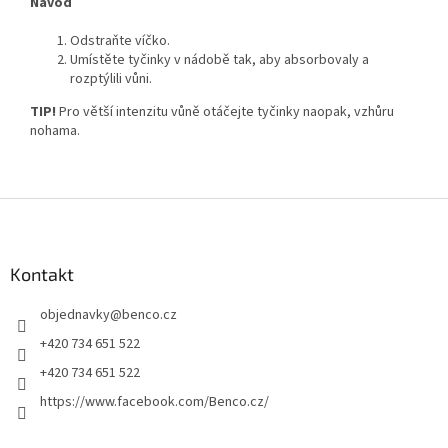
Návod
Odstraňte víčko.
Umístěte tyčinky v nádobě tak, aby absorbovaly a
rozptýlili vůni.
TIP!
Pro větší intenzitu vůně otáčejte tyčinky naopak, vzhůru
nohama.
Z
á
p
a
Kontakt
t
objednavky
@
benco.cz
í
+420 734 651 522
+420 734 651 522
https://www.facebook.com/Benco.cz/