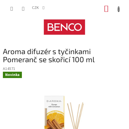
Přejít
NÁKUP
na
CZK
obsah
KOŠÍK
Aroma difuzér s tyčinkami
Pomeranč se skořicí 100 ml
A14571
Novinka