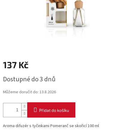
137 Kč
Měrná
Dostupné do 3 dnů
cena:
Můžeme doručit do:
13.8.2026
Přidat do košíku
Aroma difuzér s tyčinkami Pomeranč se skořicí 100 ml