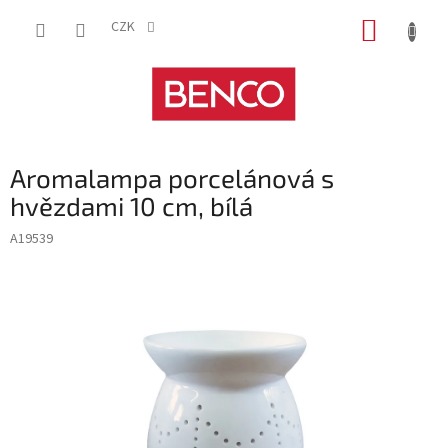
Přejít
NÁKUP
na
CZK
obsah
KOŠÍK
Aromalampa porcelánová s
hvězdami 10 cm, bílá
A19539