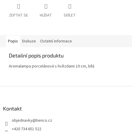
ZEPTAT SE
HLÍDAT
SDÍLET
Popis
Diskuze
Ostatní informace
Detailní popis produktu
Aromalampa porcelánová s hvězdami 10 cm, bílá
Z
á
p
a
Kontakt
t
objednavky
@
benco.cz
í
+420 734 651 522