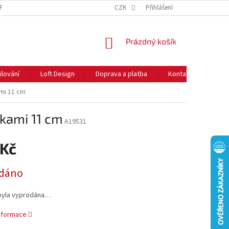
NFORMACE O COOKIES
O NÁS
CZK
NEJČASTĚJŠÍ OTÁZKY
Přihlášení
DOPRAVA 
NÁKUPNÍ
Prázdný košík
KOŠÍK
ilování
Loft Design
Doprava a platba
Kontakty
Rady
mi 11 cm
kami 11 cm
A19531
 Kč
dáno
byla vyprodána…
informace