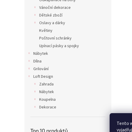
Odkapávače na boty
Vánoční dekorace
Dětské zboží
Oslavy a dárky
Květiny
Poštovní schránky
Upínací pásky a spojky
Nábytek
Dílna
Grilování
Loft Design
Zahrada
Nábytek
Koupelna
Dekorace
Tento 
vyjadřu
Top 10 produktů