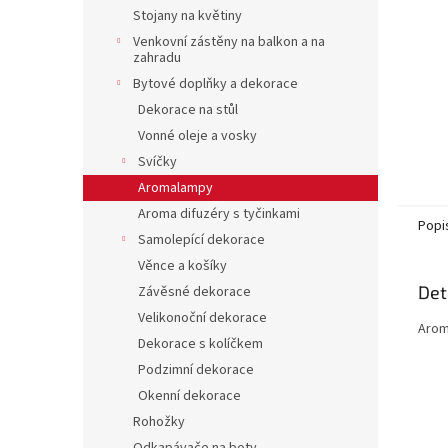
n
Stojany na květiny
e
Venkovní zástěny na balkon a na
l
zahradu
Bytové doplňky a dekorace
Dekorace na stůl
Vonné oleje a vosky
Svíčky
Aromalampy
Aroma difuzéry s tyčinkami
Popi
Samolepící dekorace
Věnce a košíky
Det
Závěsné dekorace
Velikonoční dekorace
Arom
Dekorace s kolíčkem
Podzimní dekorace
Okenní dekorace
Rohožky