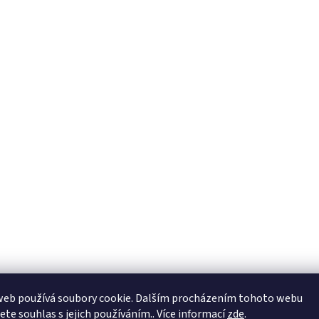
web používá soubory cookie. Dalším procházením tohoto webu
jete souhlas s jejich používáním.. Více informací
zde
.