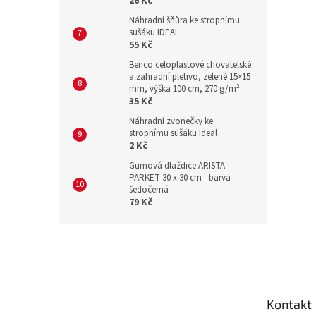
26 Kč
Náhradní šňůra ke stropnímu
sušáku IDEAL
55 Kč
Benco celoplastové chovatelské
a zahradní pletivo, zelené 15×15
mm, výška 100 cm, 270 g/m²
35 Kč
Náhradní zvonečky ke
stropnímu sušáku Ideal
2 Kč
Gumová dlaždice ARISTA
PARKET 30 x 30 cm - barva
šedočerná
79 Kč
Z
á
p
a
t
Kontakt
í