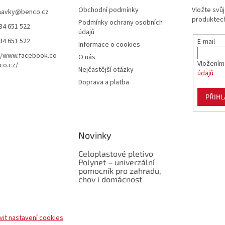
Obchodní podmínky
Vložte svů
navky
@
benco.cz
produktech
Podmínky ochrany osobních
34 651 522
údajů
34 651 522
E-mail
Informace o cookies
//www.facebook.co
O nás
Vložením
co.cz/
Nejčastější otázky
údajů
Doprava a platba
PŘIHL
Novinky
Celoplastové pletivo
Polynet – univerzální
pomocník pro zahradu,
chov i domácnost
vit nastavení cookies