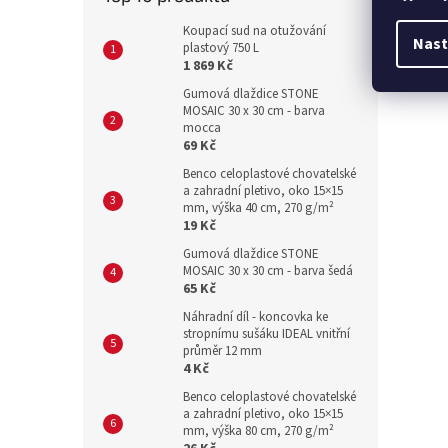
Koupací sud na otužování
Nast
plastový 750 L
1 869 Kč
Gumová dlaždice STONE
MOSAIC 30 x 30 cm - barva
mocca
69 Kč
Benco celoplastové chovatelské
a zahradní pletivo, oko 15×15
mm, výška 40 cm, 270 g/m²
19 Kč
Gumová dlaždice STONE
MOSAIC 30 x 30 cm - barva šedá
65 Kč
Náhradní díl - koncovka ke
stropnímu sušáku IDEAL vnitřní
průměr 12 mm
4 Kč
Benco celoplastové chovatelské
a zahradní pletivo, oko 15×15
mm, výška 80 cm, 270 g/m²