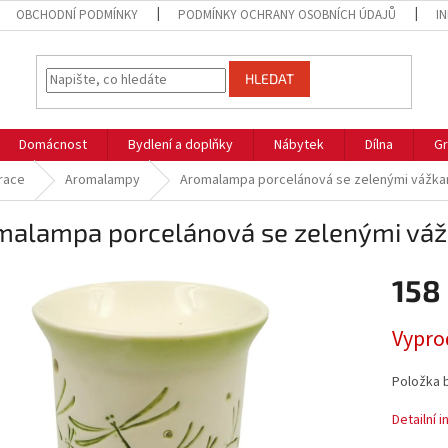
OBCHODNÍ PODMÍNKY
PODMÍNKY OCHRANY OSOBNÍCH ÚDAJŮ
I
HLEDAT
Domácnost
Bydlení a doplňky
Nábytek
Dílna
Gr
race
Aromalampy
Aromalampa porcelánová se zelenými vážka
malampa porcelánová se zelenými váž
158
Měrná
Vypro
cena:
Položka 
Detailní 