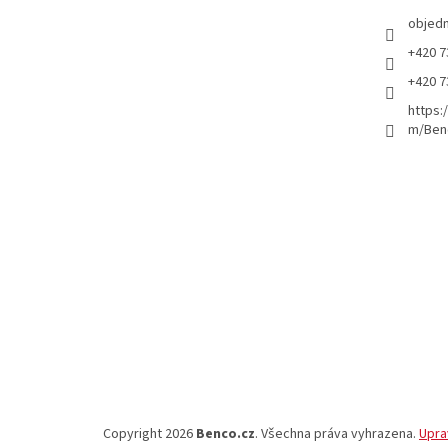
objed
+420 7
+420 7
https:
m/Ben
Copyright 2026
Benco.cz
. Všechna práva vyhrazena.
Upra