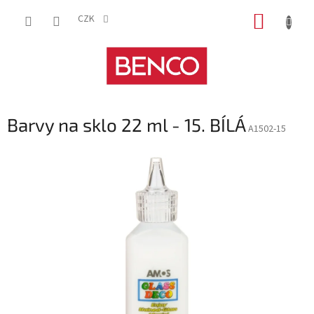
Přejít
NÁKUP
na
CZK
obsah
KOŠÍK
Barvy na sklo 22 ml - 15. BÍLÁ
A1502-15