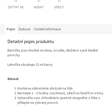
ZEPTAT SE
HLÍDAT
SDÍLET
Popis
Diskuze
Ostatní informace
Detailní popis produktu
Barvičky jsou vhodné na okna, zrcadla, dlaždice a jiné hladké
povrchy.
Lahvička obsahuje 22 ml barvy.
Návod:
Konturou obkreslete obrázek na fólii.
Nechejte 1 - 2 hodiny zaschnout, záleží na tloušťce vrstvy.
Vybarvěte a po 24 hodinách opatrně sloupněte z fólie a
přilepte na vybraný povrch.