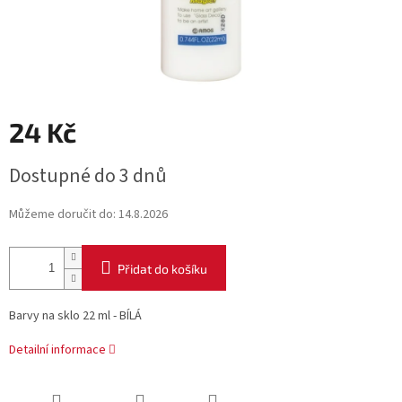
24 Kč
Měrná
Dostupné do 3 dnů
cena:
Můžeme doručit do:
14.8.2026
Přidat do košíku
Barvy na sklo 22 ml - BÍLÁ
Detailní informace