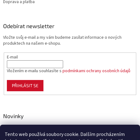
Doprava a platba
Odebírat newsletter
Vložte svůj e-mail a my vám budeme zasílat informace o nových
produktech na našem e-shopu.
E-mail
Vložením e-mailu souhlasíte s
podmínkami ochrany osobních údajů
PŘIHLÁSIT SE
Novinky
Celoplastové pletivo Polynet – univerzální pomocník pro
zahradu, chov i domácnost
Tento web používá soubory cookie. Dalším procházením