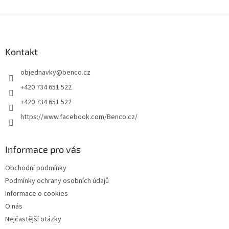
Z
á
p
a
Kontakt
t
objednavky
@
benco.cz
í
+420 734 651 522
+420 734 651 522
https://www.facebook.com/Benco.cz/
Informace pro vás
Obchodní podmínky
Podmínky ochrany osobních údajů
Informace o cookies
O nás
Nejčastější otázky