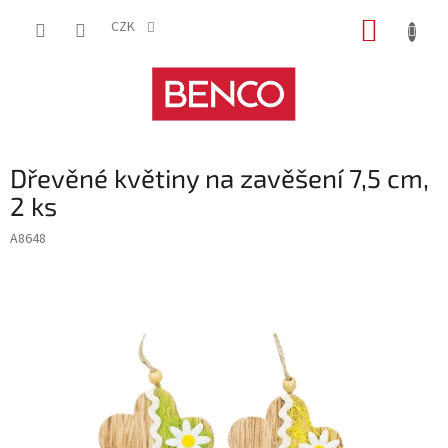
Přejít
NÁKUP
na
CZK
obsah
KOŠÍK
Dřevěné květiny na zavěšení 7,5 cm,
2 ks
A8648