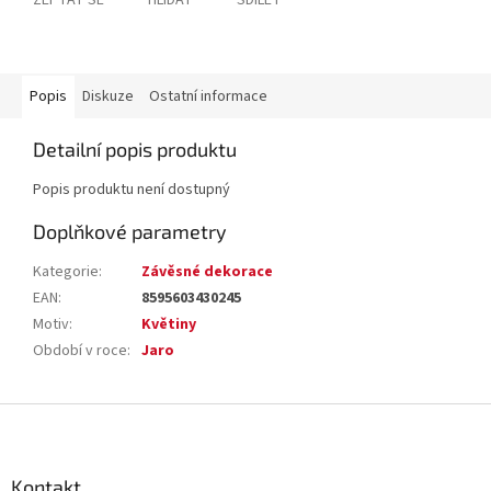
ZEPTAT SE
HLÍDAT
SDÍLET
Popis
Diskuze
Ostatní informace
Detailní popis produktu
Popis produktu není dostupný
Doplňkové parametry
Kategorie
:
Závěsné dekorace
EAN
:
8595603430245
Motiv
:
Květiny
Období v roce
:
Jaro
Z
á
p
a
Kontakt