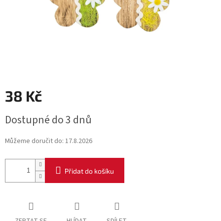
38 Kč
Měrná
Dostupné do 3 dnů
cena:
Můžeme doručit do:
17.8.2026
Přidat do košíku