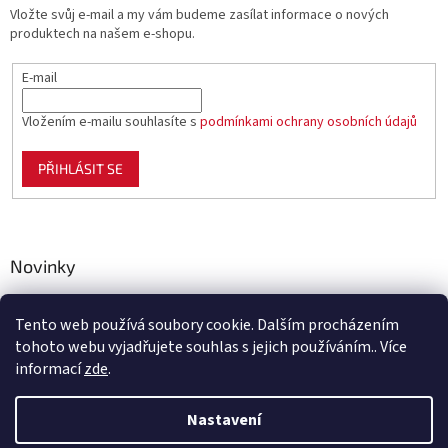
Vložte svůj e-mail a my vám budeme zasílat informace o nových
produktech na našem e-shopu.
E-mail
Vložením e-mailu souhlasíte s
podmínkami ochrany osobních údajů
PŘIHLÁSIT SE
Novinky
Celoplastové pletivo Polynet – univerzální pomocník pro
zahradu, chov i domácnost
Tento web používá soubory cookie. Dalším procházením
tohoto webu vyjadřujete souhlas s jejich používáním.. Více
informací
zde
.
Vytvořil Shoptet
Nastavení