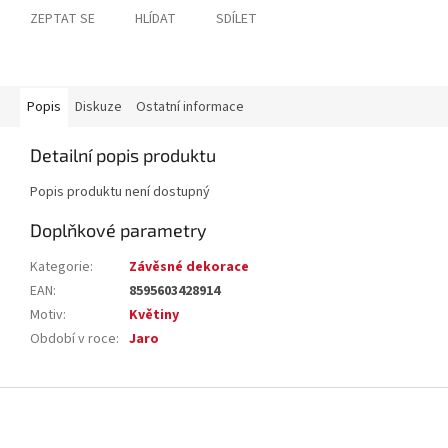
ZEPTAT SE
HLÍDAT
SDÍLET
Popis
Diskuze
Ostatní informace
Detailní popis produktu
Popis produktu není dostupný
Doplňkové parametry
Kategorie
:
Závěsné dekorace
EAN
:
8595603428914
Motiv
:
Květiny
Období v roce
:
Jaro
Z
á
p