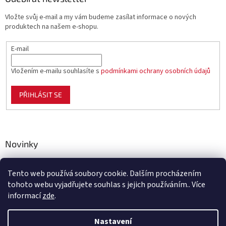
Vložte svůj e-mail a my vám budeme zasílat informace o nových
produktech na našem e-shopu.
E-mail
Vložením e-mailu souhlasíte s
podmínkami ochrany osobních údajů
PŘIHLÁSIT SE
Novinky
Celoplastové pletivo Polynet – univerzální pomocník pro
zahradu, chov i domácnost
Tento web používá soubory cookie. Dalším procházením
tohoto webu vyjadřujete souhlas s jejich používáním.. Více
informací
zde
.
Vytvořil Shoptet
Nastavení