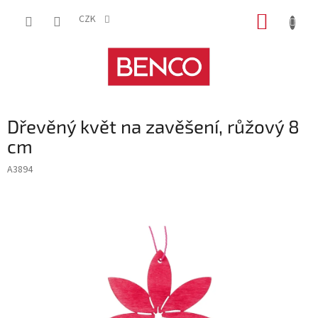
Přejít
NÁKUP
na
CZK
obsah
KOŠÍK
Dřevěný květ na zavěšení, růžový 8
cm
A3894