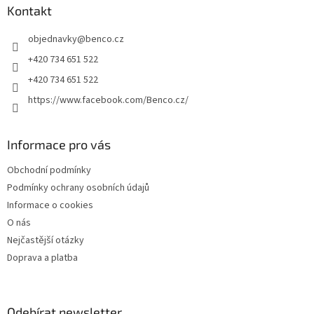
a
Kontakt
t
objednavky
@
benco.cz
í
+420 734 651 522
+420 734 651 522
https://www.facebook.com/Benco.cz/
Informace pro vás
Obchodní podmínky
Podmínky ochrany osobních údajů
Informace o cookies
O nás
Nejčastější otázky
Doprava a platba
Odebírat newsletter