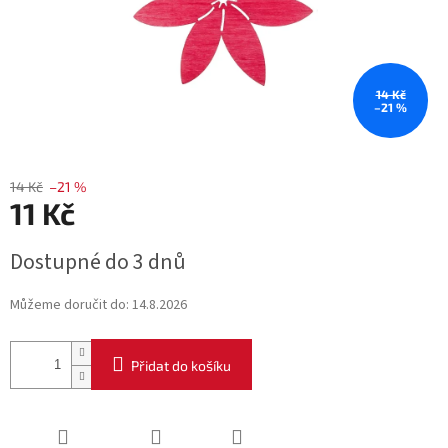
14 Kč
–21 %
14 Kč
–21 %
11 Kč
Měrná
Dostupné do 3 dnů
cena:
Můžeme doručit do:
14.8.2026
Přidat do košíku