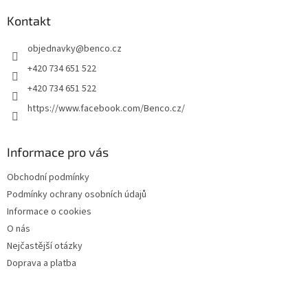
p
a
Kontakt
t
objednavky
@
benco.cz
í
+420 734 651 522
+420 734 651 522
https://www.facebook.com/Benco.cz/
Informace pro vás
Obchodní podmínky
Podmínky ochrany osobních údajů
Informace o cookies
O nás
Nejčastější otázky
Doprava a platba