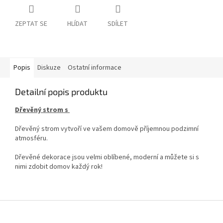
ZEPTAT SE
HLÍDAT
SDÍLET
Popis
Diskuze
Ostatní informace
Detailní popis produktu
Dřevěný strom s
Dřevěný strom vytvoří ve vašem domově příjemnou podzimní
atmosféru.
Dřevěné dekorace jsou velmi oblíbené, moderní a můžete si s
nimi zdobit domov každý rok!
Z
á