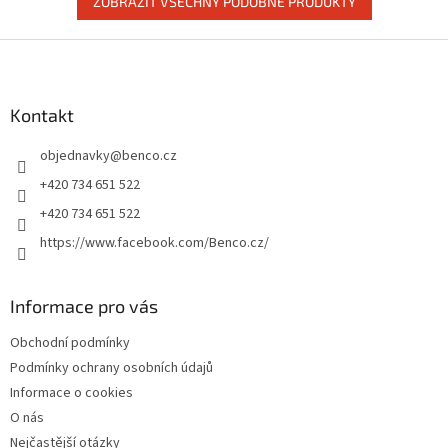
ZOBRAZIT VŠECHNY PODOBNÉ PRODUKTY
Z
á
p
a
Kontakt
t
objednavky
@
benco.cz
í
+420 734 651 522
+420 734 651 522
https://www.facebook.com/Benco.cz/
Informace pro vás
Obchodní podmínky
Podmínky ochrany osobních údajů
Informace o cookies
O nás
Nejčastější otázky