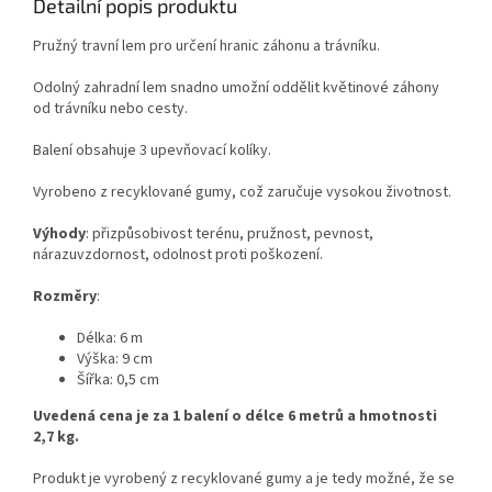
Detailní popis produktu
Pružný travní lem pro určení hranic záhonu a trávníku.
Odolný zahradní lem snadno umožní oddělit květinové záhony
od trávníku nebo cesty.
Balení obsahuje 3 upevňovací kolíky.
Vyrobeno z recyklované gumy, což zaručuje vysokou životnost.
Výhody
: přizpůsobivost terénu, pružnost, pevnost,
nárazuvzdornost, odolnost proti poškození.
Rozměry
:
Délka: 6 m
Výška: 9 cm
Šířka: 0,5 cm
Uvedená cena je za 1 balení o délce 6 metrů a hmotnosti
2,7 kg.
Produkt je vyrobený z recyklované gumy a je tedy možné, že se