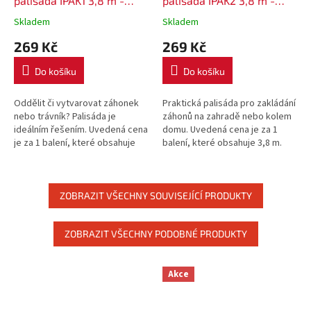
palisáda IPAK1 3,8 m -
palisáda IPAK2 3,8 m -
barva hnědá
barva hnědá
Skladem
Skladem
269 Kč
269 Kč
Do košíku
Do košíku
Oddělit či vytvarovat záhonek
Praktická palisáda pro zakládání
nebo trávník? Palisáda je
záhonů na zahradě nebo kolem
ideálním řešením. Uvedená cena
domu. Uvedená cena je za 1
je za 1 balení, které obsahuje
balení, které obsahuje 3,8 m.
3,8 m.
ZOBRAZIT VŠECHNY SOUVISEJÍCÍ PRODUKTY
ZOBRAZIT VŠECHNY PODOBNÉ PRODUKTY
Akce