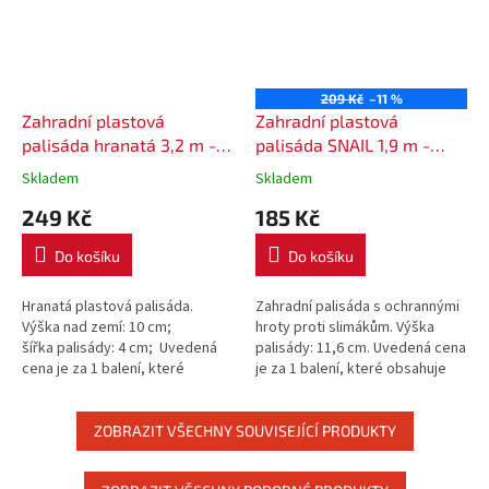
209 Kč
–11 %
Zahradní plastová
Zahradní plastová
palisáda hranatá 3,2 m -
palisáda SNAIL 1,9 m -
barva terakota
barva šedá (405U)
Skladem
Skladem
249 Kč
185 Kč
Do košíku
Do košíku
Hranatá plastová palisáda.
Zahradní palisáda s ochrannými
Výška nad zemí: 10 cm;
hroty proti slimákům. Výška
šířka palisády: 4 cm; Uvedená
palisády: 11,6 cm. Uvedená cena
cena je za 1 balení, které
je za 1 balení, které obsahuje
obsahuje 3,2 m.
1,9 m.
ZOBRAZIT VŠECHNY SOUVISEJÍCÍ PRODUKTY