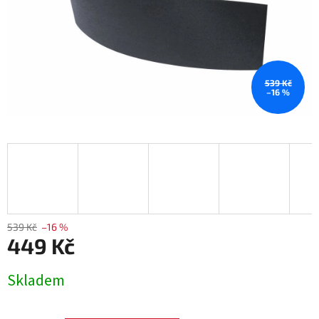
539 Kč
–16 %
539 Kč
–16 %
449 Kč
Měrná
Skladem
cena: