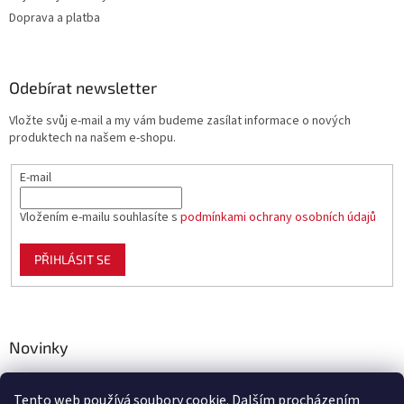
Doprava a platba
Odebírat newsletter
Vložte svůj e-mail a my vám budeme zasílat informace o nových
produktech na našem e-shopu.
E-mail
Vložením e-mailu souhlasíte s
podmínkami ochrany osobních údajů
PŘIHLÁSIT SE
Novinky
Celoplastové pletivo Polynet – univerzální pomocník pro
zahradu, chov i domácnost
Tento web používá soubory cookie. Dalším procházením