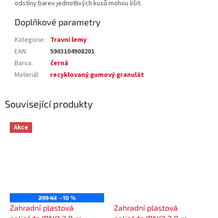
odstíny barev jednotlivých kusů mohou lišit.
Doplňkové parametry
Kategorie
:
Travní lemy
EAN
:
5903104908201
Barva
:
černá
Materiál
:
recyklovaný gumový granulát
Související produkty
Akce
299 Kč
–10 %
Zahradní plastová
Zahradní plastová