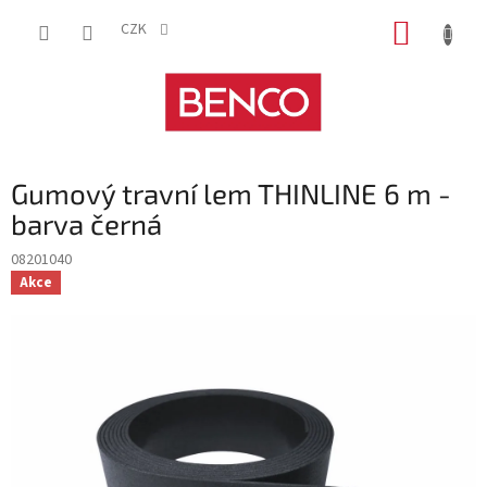
Přejít
NÁKUP
na
CZK
obsah
KOŠÍK
Gumový travní lem THINLINE 6 m -
barva černá
08201040
Akce