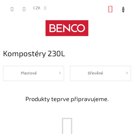
Přejít
NÁKUP
na
CZK
obsah
KOŠÍK
Kompostéry 230L
Plastové
Dřevěné
Produkty teprve připravujeme.