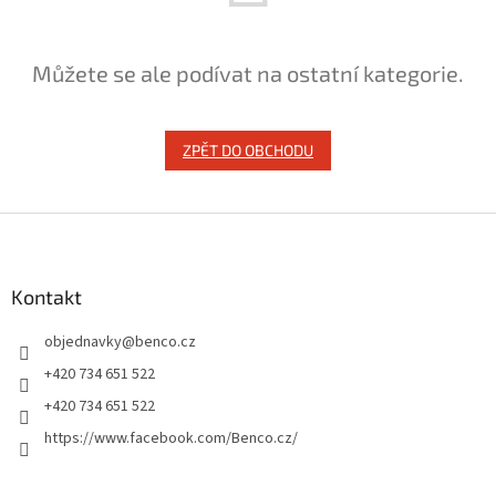
Můžete se ale podívat na ostatní kategorie.
ZPĚT DO OBCHODU
Z
á
p
a
Kontakt
t
objednavky
@
benco.cz
í
+420 734 651 522
+420 734 651 522
https://www.facebook.com/Benco.cz/