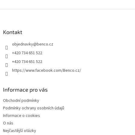
Z
á
p
a
Kontakt
t
objednavky
@
benco.cz
í
+420 734 651 522
+420 734 651 522
https://www.facebook.com/Benco.cz/
Informace pro vás
Obchodní podmínky
Podmínky ochrany osobních údajů
Informace o cookies
O nás
Nejčastější otázky