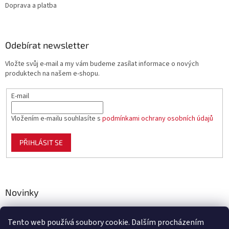
Doprava a platba
Odebírat newsletter
Vložte svůj e-mail a my vám budeme zasílat informace o nových
produktech na našem e-shopu.
E-mail
Vložením e-mailu souhlasíte s
podmínkami ochrany osobních údajů
PŘIHLÁSIT SE
Novinky
Celoplastové pletivo Polynet – univerzální pomocník pro
zahradu, chov i domácnost
Tento web používá soubory cookie. Dalším procházením