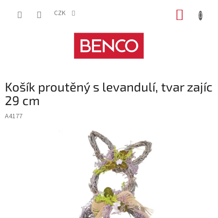
Přejít
NÁKUP
na
CZK
obsah
KOŠÍK
Košík proutěný s levandulí, tvar zajíc
29 cm
A4177