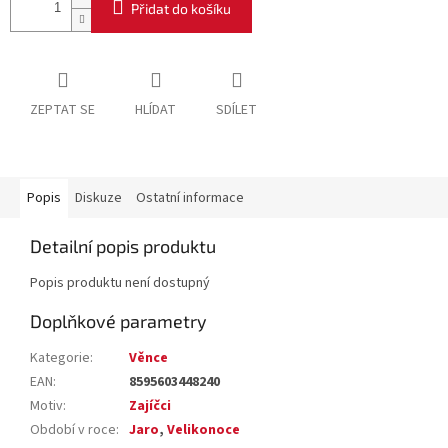
Přidat do košíku
ZEPTAT SE
HLÍDAT
SDÍLET
Popis
Diskuze
Ostatní informace
Detailní popis produktu
Popis produktu není dostupný
Doplňkové parametry
Kategorie
:
Věnce
EAN
:
8595603448240
Motiv
:
Zajíčci
Období v roce
:
Jaro
,
Velikonoce