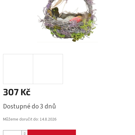
307 Kč
Měrná
Dostupné do 3 dnů
cena:
Můžeme doručit do:
14.8.2026