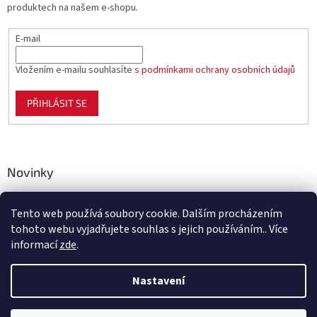
produktech na našem e-shopu.
E-mail
Vložením e-mailu souhlasíte s
podmínkami ochrany osobních údajů
PŘIHLÁSIT SE
Novinky
Celoplastové pletivo Polynet – univerzální pomocník pro
zahradu, chov i domácnost
Tento web používá soubory cookie. Dalším procházením
tohoto webu vyjadřujete souhlas s jejich používáním.. Více
informací
zde
.
Vytvořil Shoptet
Nastavení
Copyright 2026
Benco.cz
. Všechna práva vyhrazena.
Upravit