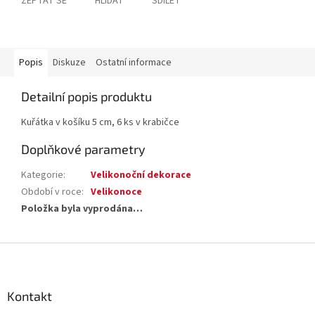
ZEPTAT SE
HLÍDAT
SDÍLET
Popis
Diskuze
Ostatní informace
Detailní popis produktu
Kuřátka v košíku 5 cm, 6 ks v krabičce
Doplňkové parametry
Kategorie
:
Velikonoční dekorace
Období v roce
:
Velikonoce
Položka byla vyprodána…
Z
á
p
a
Kontakt
t