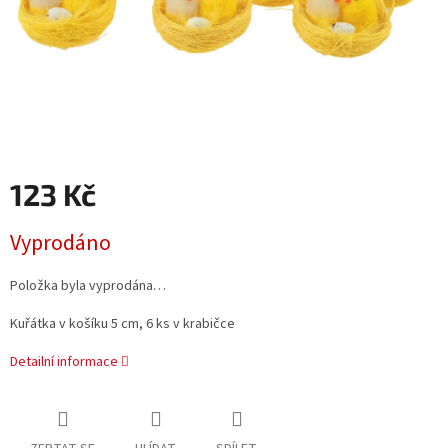
123 Kč
Měrná
Vyprodáno
cena:
Položka byla vyprodána…
Kuřátka v košíku 5 cm, 6 ks v krabičce
Detailní informace