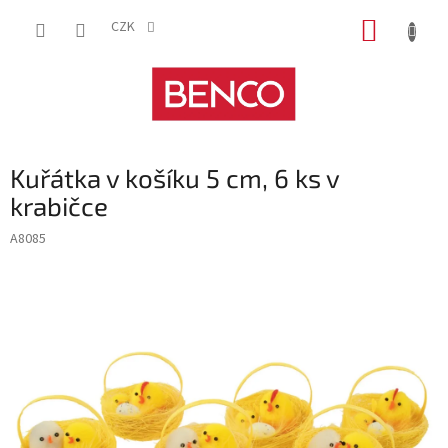
Přejít
NÁKUP
na
CZK
obsah
KOŠÍK
Kuřátka v košíku 5 cm, 6 ks v
krabičce
A8085