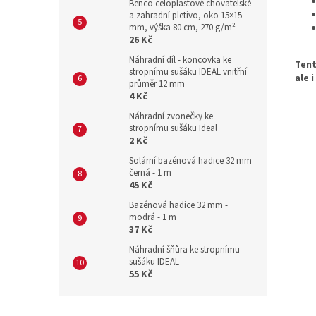
Benco celoplastové chovatelské
a zahradní pletivo, oko 15×15
mm, výška 80 cm, 270 g/m²
26 Kč
Náhradní díl - koncovka ke
Tent
stropnímu sušáku IDEAL vnitřní
ale 
průměr 12 mm
4 Kč
Náhradní zvonečky ke
stropnímu sušáku Ideal
2 Kč
Solární bazénová hadice 32 mm
černá - 1 m
45 Kč
Bazénová hadice 32 mm -
modrá - 1 m
37 Kč
Náhradní šňůra ke stropnímu
sušáku IDEAL
55 Kč
Z