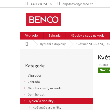
Přejít
+420 734 651 522
objednavky@benco.cz
na
obsah
Výprodej
Zahrada
Nádoby a sudy na vodu
Domů
Bydlení a doplňky
Květináč SIERRA SQUAR
P
Kvě
o
Přeskočit
s
DSI300E
Kategorie
kategorie
t
Novin
r
Výprodej
a
Zahrada
n
Nádoby a sudy na vodu
n
í
Domácnost
p
Bydlení a doplňky
a
Květináče a truhlíky