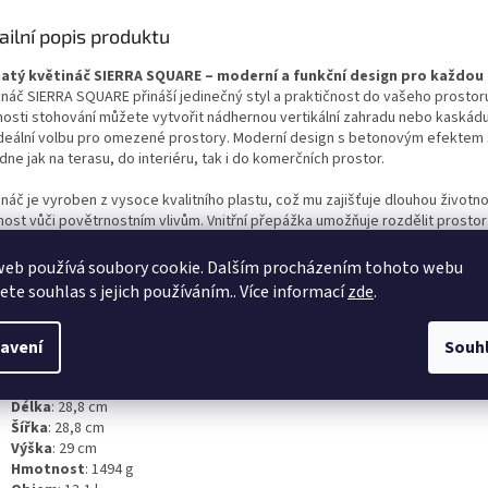
ailní popis produktu
atý květináč SIERRA SQUARE – moderní a funkční design pro každou
ináč SIERRA SQUARE přináší jedinečný styl a praktičnost do vašeho prostoru
osti stohování můžete vytvořit nádhernou vertikální zahradu nebo kaskádu,
 ideální volbu pro omezené prostory. Moderní design s betonovým efektem
ne jak na terasu, do interiéru, tak i do komerčních prostor.
náč je vyroben z vysoce kvalitního plastu, což mu zajišťuje dlouhou životno
nost vůči povětrnostním vlivům. Vnitřní přepážka umožňuje rozdělit prostor
statné sekce a integrované vložky zajišťují snadný odvod přebytečné vod
tická kolečka na spodní straně usnadňují jeho přesun, což oceníte při změn
web používá soubory cookie. Dalším procházením tohoto webu
řádání nebo sezónních úpravách.
jete souhlas s jejich používáním.. Více informací
zde
.
ifikace produktu:
avení
Souh
Materiál
: Plast
Barva
: Černý beton (kód barvy B411)
Délka
: 28,8 cm
Šířka
: 28,8 cm
Výška
: 29 cm
Hmotnost
: 1494 g