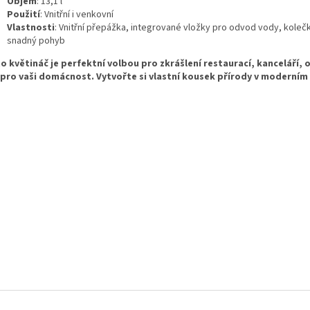
Objem
: 13,1 l
Použití
: Vnitřní i venkovní
Vlastnosti
: Vnitřní přepážka, integrované vložky pro odvod vody, koleč
snadný pohyb
o květináč je perfektní volbou pro zkrášlení restaurací, kanceláří,
i pro vaši domácnost. Vytvořte si vlastní kousek přírody v moderním 