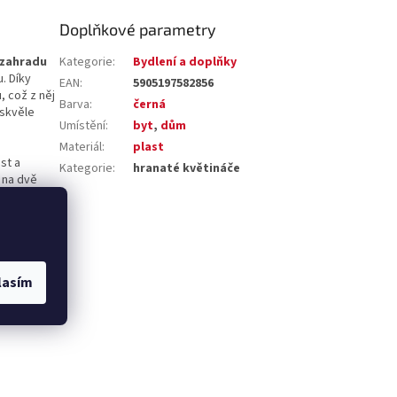
Doplňkové parametry
 zahradu
Kategorie
:
Bydlení a doplňky
. Díky
EAN
:
5905197582856
 což z něj
Barva
:
černá
 skvěle
Umístění
:
byt
,
dům
Materiál
:
plast
st a
Kategorie
:
hranaté květináče
 na dvě
y.
ě
lasím