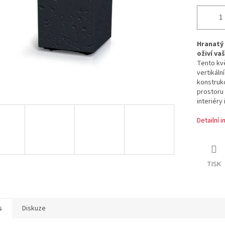
Hranatý 
oživí va
Tento kv
vertikáln
konstrukc
prostoru 
interiéry 
Detailní 
TISK
s
Diskuze