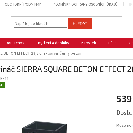
OBCHODNÍ PODMÍNKY
PODMÍNKY OCHRANY OSOBNÍCH ÚDAJŮ
I
HLEDAT
Domácnost
Bydlení a doplňky
Nábytek
Dílna
Gr
E BETON EFFECT 28,8 cm - barva: černý beton
tináč SIERRA SQUARE BETON EFFECT 28,
-B411
ka
539
Měrná
Dostu
cena:
Můžeme d