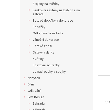
n
Stojany na květiny
e
Venkovní zástěny na balkon a na
l
zahradu
Bytové doplňky a dekorace
Rohožky
Odkapávače na boty
Vánoční dekorace
Dětské zboží
Oslavy a dárky
Květiny
Poštovní schránky
Upínací pásky a spojky
Nábytek
Dílna
Grilování
Loft Design
Popi
Zahrada