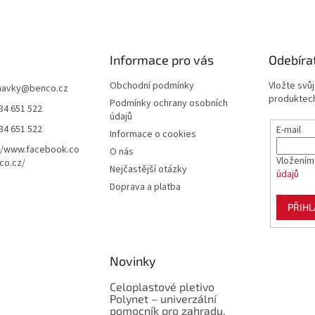
Informace pro vás
Odebíra
Obchodní podmínky
Vložte svů
navky
@
benco.cz
produktech
Podmínky ochrany osobních
34 651 522
údajů
34 651 522
E-mail
Informace o cookies
//www.facebook.co
O nás
Vložením
co.cz/
Nejčastější otázky
údajů
Doprava a platba
PŘIHL
Novinky
Celoplastové pletivo
Polynet – univerzální
pomocník pro zahradu,