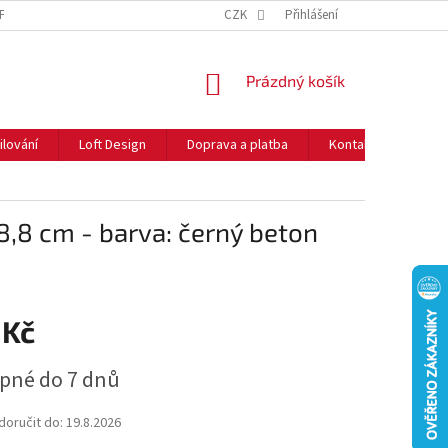
NFORMACE O COOKIES
O NÁS
CZK
NEJČASTĚJŠÍ OTÁZKY
Přihlášení
DOPRAVA 
NÁKUPNÍ
Prázdný košík
KOŠÍK
ilování
Loft Design
Doprava a platba
Kontakty
Rady
8 cm - barva: černý beton
 Kč
pné do 7 dnů
oručit do:
19.8.2026