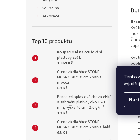
Nábytek
Koupelna
Det
Dekorace
Hran
Květ
možn
činí
Top 10 produktů
zapad
Koupací sud na otužování
Květi
plastový 750 L
1 869 Kč
odol
samo
Gumová dlaždice STONE
Prak
Tento 
MOSAIC 30 x 30 cm - barva
uspo
mocca
vyjadřu
69 Kč
Spec
Benco celoplastové chovatelské
Nast
a zahradní pletivo, oko 15×15
mm, výška 40 cm, 270 g/m²
19 Kč
Gumová dlaždice STONE
MOSAIC 30 x 30 cm - barva šedá
65 Kč