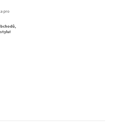
ka pro
 obchodů,
stylu!