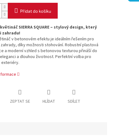
Přidat do košíku
květináč SIERRA SQUARE – stylový design, který
ši zahradu!
ětináč v betonovém efektu je ideálním řešením pro
í zahrady, díky možnosti stohování. Robustní plastová
e a moderní vzhled s betonovou texturou přináší do
eleganci a dlouhou životnost. Perfektní volba pro
i exteriéry.
informace
ZEPTAT SE
HLÍDAT
SDÍLET