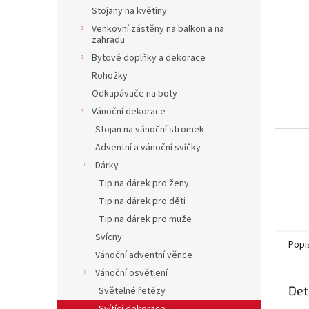
n
Stojany na květiny
e
Venkovní zástěny na balkon a na
l
zahradu
Bytové doplňky a dekorace
Rohožky
Odkapávače na boty
Vánoční dekorace
Stojan na vánoční stromek
Adventní a vánoční svíčky
Dárky
Tip na dárek pro ženy
Tip na dárek pro děti
Tip na dárek pro muže
Svícny
Popi
Vánoční adventní věnce
Vánoční osvětlení
Det
Světelné řetězy