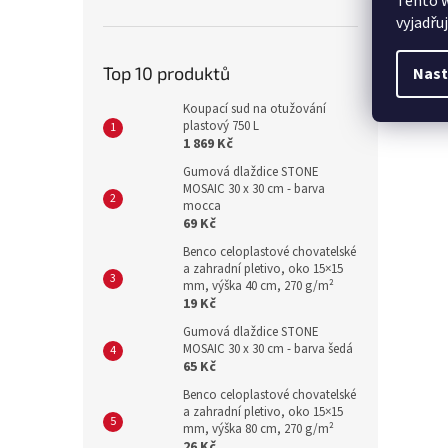
Tento 
vyjadřu
Top 10 produktů
Nast
Koupací sud na otužování
plastový 750 L
1 869 Kč
Gumová dlaždice STONE
MOSAIC 30 x 30 cm - barva
mocca
69 Kč
Benco celoplastové chovatelské
a zahradní pletivo, oko 15×15
mm, výška 40 cm, 270 g/m²
19 Kč
Gumová dlaždice STONE
MOSAIC 30 x 30 cm - barva šedá
65 Kč
Benco celoplastové chovatelské
a zahradní pletivo, oko 15×15
mm, výška 80 cm, 270 g/m²
26 Kč