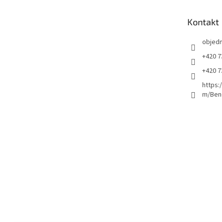
a
t
Kontakt
í
objed
+420 7
+420 7
https:
m/Ben