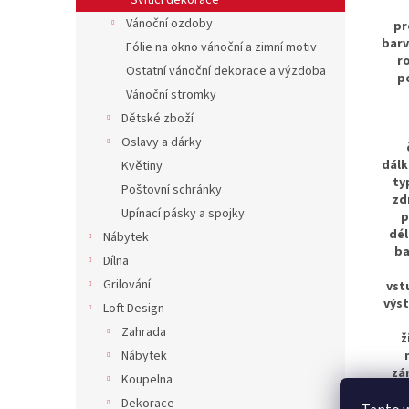
Svítící dekorace
Vánoční ozdoby
pr
barv
Fólie na okno vánoční a zimní motiv
r
Ostatní vánoční dekorace a výzdoba
p
Vánoční stromky
Dětské zboží
Oslavy a dárky
dálk
Květiny
ty
Poštovní schránky
zd
Upínací pásky a spojky
p
dél
Nábytek
ba
Dílna
Grilování
vst
výst
Loft Design
Zahrada
ž
Nábytek
zá
Koupelna
pro
Dekorace