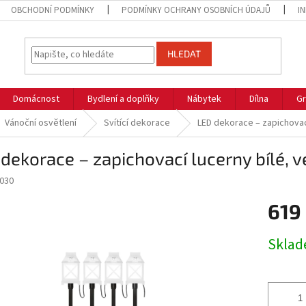
OBCHODNÍ PODMÍNKY
PODMÍNKY OCHRANY OSOBNÍCH ÚDAJŮ
I
HLEDAT
Domácnost
Bydlení a doplňky
Nábytek
Dílna
Gr
Vánoční osvětlení
Svítící dekorace
LED dekorace – zapichovací 
dekorace – zapichovací lucerny bílé, ve
030
619
Měrná
Skla
cena: