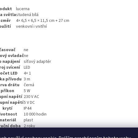
odukt
lucerna
a světla
studená bílá
ozměr
4× 6,5 × 6,5 × 11,5 cm + 27 cm
oužití
venkovní i vnitřní
časovač
ne
ový ovladač
ne
p napájení
síťový adaptér
roj svícení
LED
očet LED
4× 1
ka přívodu
3 m
rva drátu
černá
příkon
5 W
upní napětí
230 V AC
upní napětí
5 V DC
krytí
IP44
ivotnost
10 000 hodin
materiál
plast
ruční doba
2 roky
dejní obal
1 ks, krabice