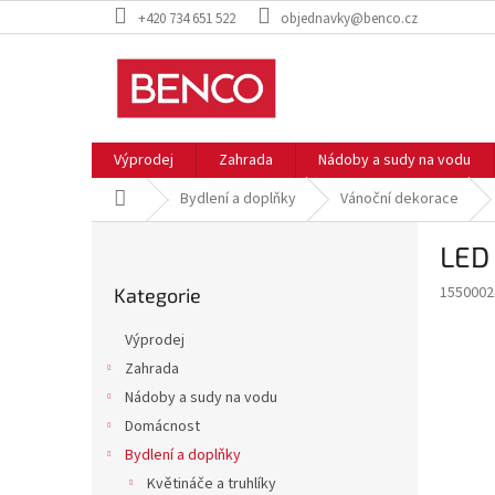
Přejít
+420 734 651 522
objednavky@benco.cz
na
obsah
Výprodej
Zahrada
Nádoby a sudy na vodu
Domů
Bydlení a doplňky
Vánoční dekorace
P
LED 
o
Přeskočit
s
1550002
Kategorie
kategorie
t
r
Výprodej
a
Zahrada
n
Nádoby a sudy na vodu
n
í
Domácnost
p
Bydlení a doplňky
a
Květináče a truhlíky