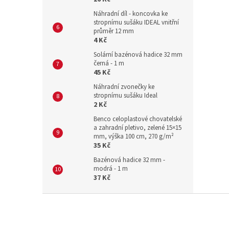
Náhradní díl - koncovka ke
stropnímu sušáku IDEAL vnitřní
průměr 12 mm
4 Kč
Solární bazénová hadice 32 mm
černá - 1 m
45 Kč
Náhradní zvonečky ke
stropnímu sušáku Ideal
2 Kč
Benco celoplastové chovatelské
a zahradní pletivo, zelené 15×15
mm, výška 100 cm, 270 g/m²
35 Kč
Bazénová hadice 32 mm -
modrá - 1 m
37 Kč
Z
á
p