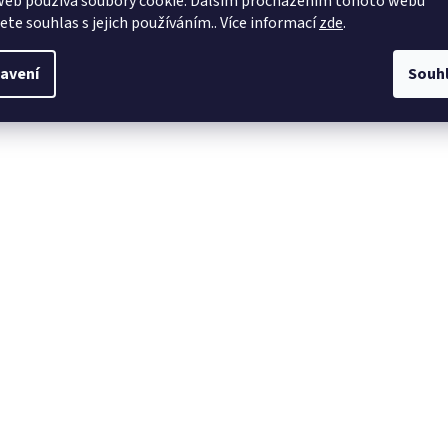
web používá soubory cookie. Dalším procházením tohoto webu
jete souhlas s jejich používáním.. Více informací
zde
.
avení
Souh