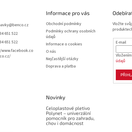
Informace pro vás
Odebíra
Obchodní podmínky
Vložte svů
navky
@
benco.cz
produktech
Podmínky ochrany osobních
34 651 522
údajů
34 651 522
E-mail
Informace o cookies
//www.facebook.co
O nás
Vložením
co.cz/
Nejčastější otázky
údajů
Doprava a platba
PŘIHL
Novinky
Celoplastové pletivo
Polynet – univerzální
pomocník pro zahradu,
chov i domácnost