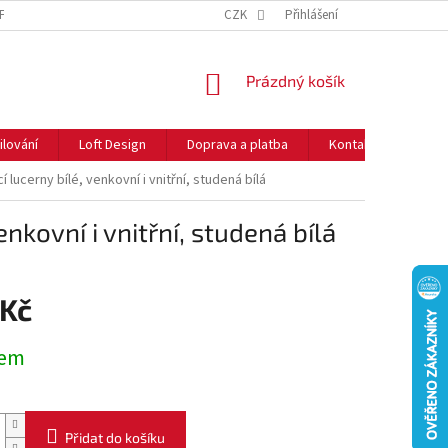
NFORMACE O COOKIES
O NÁS
CZK
NEJČASTĚJŠÍ OTÁZKY
Přihlášení
DOPRAVA 
NÁKUPNÍ
Prázdný košík
KOŠÍK
ilování
Loft Design
Doprava a platba
Kontakty
Rady
lucerny bílé, venkovní i vnitřní, studená bílá
nkovní i vnitřní, studená bílá
 Kč
dem
Přidat do košíku