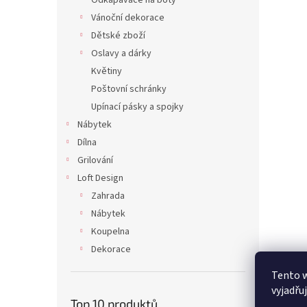
Odkapávače na boty
Vánoční dekorace
Dětské zboží
Oslavy a dárky
Květiny
Poštovní schránky
Upínací pásky a spojky
Nábytek
Dílna
Grilování
Loft Design
Zahrada
Nábytek
Koupelna
Dekorace
Tento 
vyjadřu
Top 10 produktů