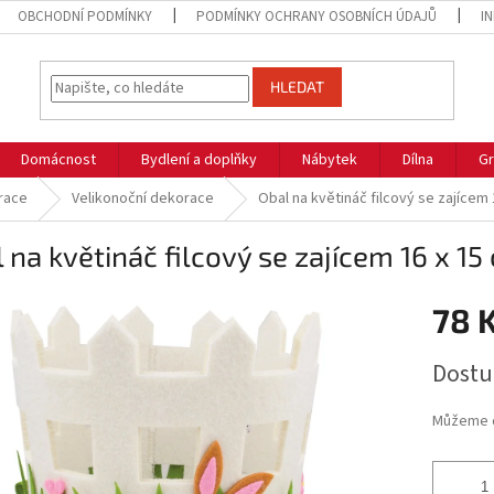
OBCHODNÍ PODMÍNKY
PODMÍNKY OCHRANY OSOBNÍCH ÚDAJŮ
I
HLEDAT
Domácnost
Bydlení a doplňky
Nábytek
Dílna
Gr
race
Velikonoční dekorace
Obal na květináč filcový se zajícem 
 na květináč filcový se zajícem 16 x 15
78 
Měrná
Dostu
cena:
Můžeme d