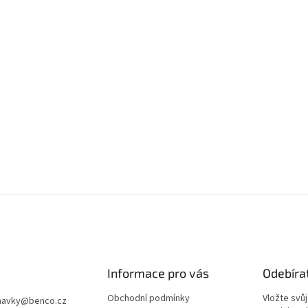
Informace pro vás
Odebíra
Obchodní podmínky
Vložte svů
navky
@
benco.cz