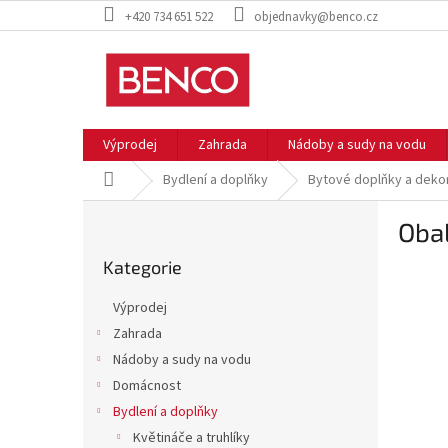
Přejít
+420 734 651 522
objednavky@benco.cz
na
obsah
Výprodej
Zahrada
Nádoby a sudy na vodu
Domů
Bydlení a doplňky
Bytové doplňky a deko
P
Obal
o
Přeskočit
s
Kategorie
kategorie
t
r
Výprodej
a
Zahrada
n
Nádoby a sudy na vodu
n
í
Domácnost
p
Bydlení a doplňky
a
Květináče a truhlíky