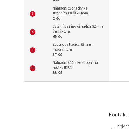
4 Kč
Náhradní zvonečky ke
stropnímu sušáku Ideal
2 Kč
Solární bazénová hadice 32 mm
černá - 1 m
45 Kč
Bazénová hadice 32 mm -
modrá - 1 m
37 Kč
Náhradní šňůra ke stropnímu
sušáku IDEAL
55 Kč
Z
á
p
a
t
Kontakt
í
objed