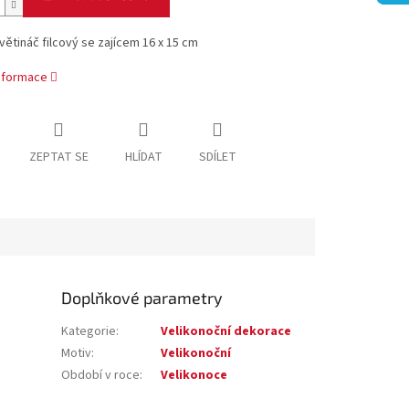
větináč filcový se zajícem 16 x 15 cm
informace
ZEPTAT SE
HLÍDAT
SDÍLET
Doplňkové parametry
Kategorie
:
Velikonoční dekorace
Motiv
:
Velikonoční
Období v roce
:
Velikonoce