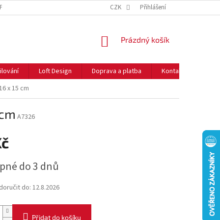
NFORMACE O COOKIES
O NÁS
CZK
NEJČASTĚJŠÍ OTÁZKY
Přihlášení
DOPRAVA 
NÁKUPNÍ
Prázdný košík
KOŠÍK
ilování
Loft Design
Doprava a platba
Kontakty
Rady
16 x 15 cm
 cm
A7326
Kč
pné do 3 dnů
oručit do:
12.8.2026
Přidat do košíku