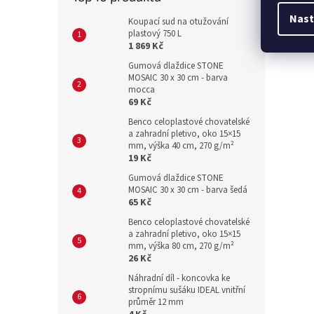
Nast
Koupací sud na otužování
plastový 750 L
1 869 Kč
Gumová dlaždice STONE
MOSAIC 30 x 30 cm - barva
mocca
69 Kč
Benco celoplastové chovatelské
a zahradní pletivo, oko 15×15
mm, výška 40 cm, 270 g/m²
19 Kč
Gumová dlaždice STONE
MOSAIC 30 x 30 cm - barva šedá
65 Kč
Benco celoplastové chovatelské
a zahradní pletivo, oko 15×15
mm, výška 80 cm, 270 g/m²
26 Kč
Náhradní díl - koncovka ke
stropnímu sušáku IDEAL vnitřní
průměr 12 mm