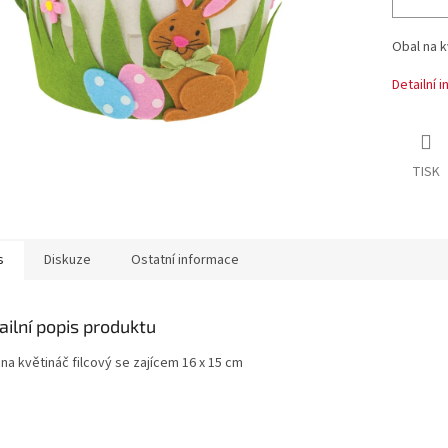
Obal na k
Detailní 
TISK
s
Diskuze
Ostatní informace
ailní popis produktu
na květináč filcový se zajícem 16 x 15 cm