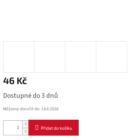
46 Kč
Měrná
Dostupné do 3 dnů
cena:
Můžeme doručit do:
14.8.2026
Přidat do košíku