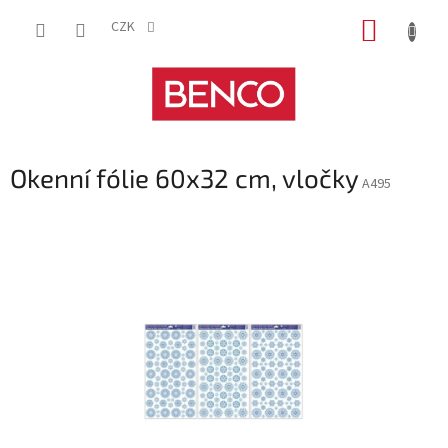
Přejít
NÁKUP
na
CZK
obsah
KOŠÍK
Okenní fólie 60x32 cm, vločky
A495