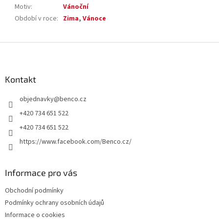
Motiv
:
Vánoční
Období v roce
:
Zima
,
Vánoce
Z
á
p
a
Kontakt
t
objednavky
@
benco.cz
í
+420 734 651 522
+420 734 651 522
https://www.facebook.com/Benco.cz/
Informace pro vás
Obchodní podmínky
Podmínky ochrany osobních údajů
Informace o cookies