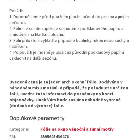
Použití:
1. Doporučujeme před použitím plochu očistit od prachu a jiných
nečistot.
2. Fólie se snadno aplikuje sejmutím z podkladového papíru a
umístěním na hladkou plochu.
3. Fólii přiložte a vyhlaďte případné bublinky rukou nebo suchým
hadříkem.
4. Po použití je možné je uložit na původní podkladový papír a
uskladnit na další sezónu.
Uvedená cena je za jeden arch okenní fólie. Dodáváno v
náhodném mixu motivů. V případě, že požadujete určitou
folii, uveďte tuto informaci do poznámky na konci
objednávky. Jinak Vám bude zaslána náhodně vybraná
(dodaná od výrobce) folie.
Doplňkové parametry
Kategorie
:
Fólie na okno vánoční a zimní motiv
EAN
:
8595603436476