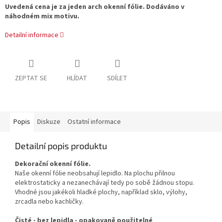
Uvedená cena je za jeden arch okenní fólie. Dodáváno v
náhodném mix motivu.
Detailní informace
ZEPTAT SE
HLÍDAT
SDÍLET
Popis
Diskuze
Ostatní informace
Detailní popis produktu
Dekorační okenní fólie.
Naše okenní fólie neobsahují lepidlo. Na plochu přilnou
elektrostaticky a nezanechávají tedy po sobě žádnou stopu.
Vhodné jsou jakékoli hladké plochy, například sklo, výlohy,
zrcadla nebo kachličky.
Čisté - bez lepidla - opakovaně použitelné