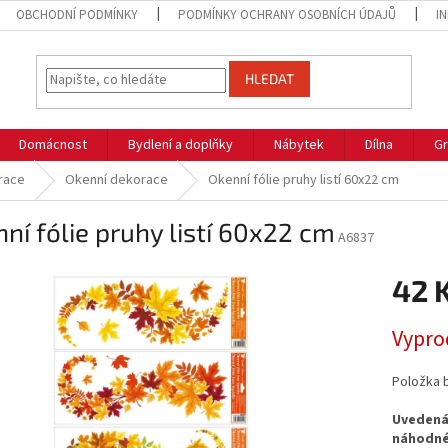
OBCHODNÍ PODMÍNKY
PODMÍNKY OCHRANY OSOBNÍCH ÚDAJŮ
I
HLEDAT
Domácnost
Bydlení a doplňky
Nábytek
Dílna
Gr
race
Okenní dekorace
Okenní fólie pruhy listí 60x22 cm
ní fólie pruhy listí 60x22 cm
A6837
42 
Měrná
Vypro
cena:
Položka 
Uvedená 
náhodné