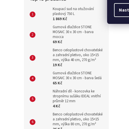
Koupací sud na otužování
Nast
plastový 750 L
1 869 Kč
Gumová dlaždice STONE
MOSAIC 30 x 30 cm - barva
mocca
69 Kč
Benco celoplastové chovatelské
a zahradní pletivo, oko 15×15
mm, výška 40 cm, 270 g/m²
19 Kč
Gumová dlaždice STONE
MOSAIC 30 x 30 cm - barva šedá
65 Kč
Náhradní díl - koncovka ke
stropnímu sušáku IDEAL vnitřní
průměr 12 mm
4 Kč
Benco celoplastové chovatelské
a zahradní pletivo, oko 15×15
mm, výška 80 cm, 270 g/m²