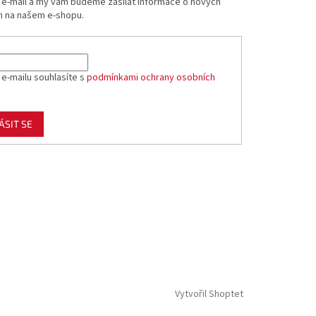
j e-mail a my vám budeme zasílat informace o nových
 na našem e-shopu.
 e-mailu souhlasíte s
podmínkami ochrany osobních
ÁSIT SE
Vytvořil Shoptet