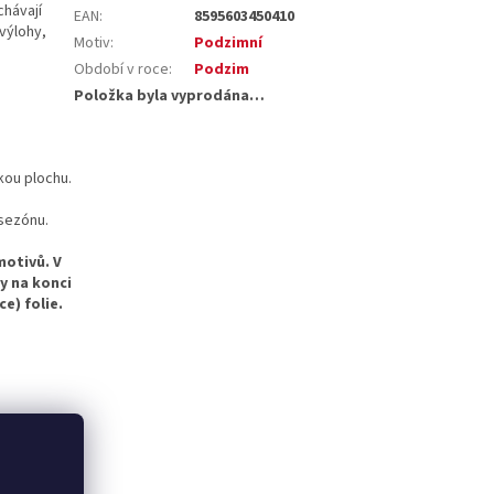
chávají
EAN
:
8595603450410
výlohy,
Motiv
:
Podzimní
Období v roce
:
Podzim
Položka byla vyprodána…
kou plochu.
 sezónu.
motivů. V
y na konci
e) folie.