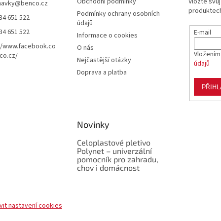
Obchodní podmínky
Vložte svů
navky
@
benco.cz
produktech
Podmínky ochrany osobních
34 651 522
údajů
34 651 522
E-mail
Informace o cookies
//www.facebook.co
O nás
Vložením
co.cz/
Nejčastější otázky
údajů
Doprava a platba
PŘIHL
Novinky
Celoplastové pletivo
Polynet – univerzální
pomocník pro zahradu,
chov i domácnost
vit nastavení cookies