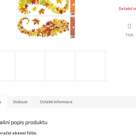
Detailní 
TISK
s
Diskuze
Ostatní informace
ailní popis produktu
rační okenní fólie.