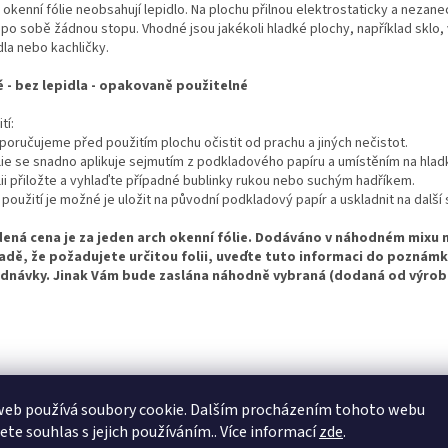
okenní fólie neobsahují lepidlo. Na plochu přilnou elektrostaticky a nezane
 po sobě žádnou stopu. Vhodné jsou jakékoli hladké plochy, například sklo, 
dla nebo kachličky.
é - bez lepidla - opakovaně použitelné
tí:
poručujeme před použitím plochu očistit od prachu a jiných nečistot.
ólie se snadno aplikuje sejmutím z podkladového papíru a umístěním na hlad
ólii přiložte a vyhlaďte případné bublinky rukou nebo suchým hadříkem.
 použití je možné je uložit na původní podkladový papír a uskladnit na další
ená cena je za jeden arch okenní fólie. Dodáváno v náhodném mixu 
adě, že požadujete určitou folii, uveďte tuto informaci do poznámk
dnávky. Jinak Vám bude zaslána náhodně vybraná (dodaná od výrobc
web používá soubory cookie. Dalším procházením tohoto webu
jete souhlas s jejich používáním.. Více informací
zde
.