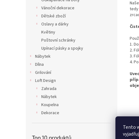
Odkapávače na boty
Naše 
Vánoční dekorace
tedy
zrca
Dětské zboží
Oslavy a dárky
Čist
Květiny
Použi
Poštovní schránky
1. Do
Upínací pásky a spojky
2. F
3. F
Nábytek
4. Po
Dílna
Grilování
Uved
příp
Loft Design
obje
Zahrada
Nábytek
Koupelna
Dekorace
Tento 
vyjadřu
Top 10 produktů