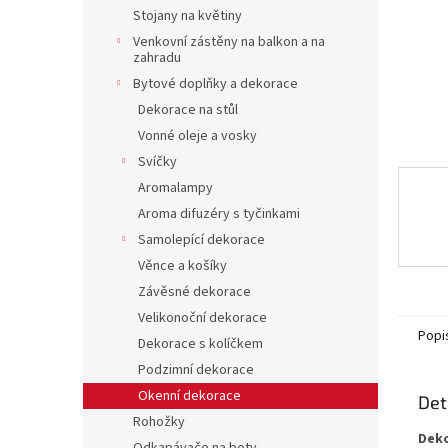
n
Stojany na květiny
e
Venkovní zástěny na balkon a na
l
zahradu
Bytové doplňky a dekorace
Dekorace na stůl
Vonné oleje a vosky
Svíčky
Aromalampy
Aroma difuzéry s tyčinkami
Samolepící dekorace
Věnce a košíky
Závěsné dekorace
Velikonoční dekorace
Popi
Dekorace s kolíčkem
Podzimní dekorace
Okenní dekorace
Det
Rohožky
Deko