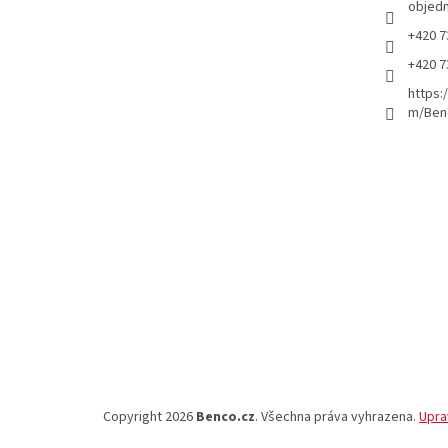
objed
+420 7
+420 7
https:
m/Ben
Copyright 2026
Benco.cz
. Všechna práva vyhrazena.
Upra