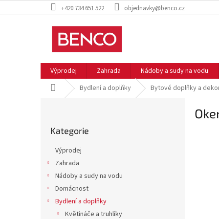
Přejít
+420 734 651 522
objednavky@benco.cz
na
obsah
Výprodej
Zahrada
Nádoby a sudy na vodu
Domů
Bydlení a doplňky
Bytové doplňky a deko
P
Oken
o
Přeskočit
s
Kategorie
kategorie
t
r
Výprodej
a
Zahrada
n
Nádoby a sudy na vodu
n
í
Domácnost
p
Bydlení a doplňky
a
Květináče a truhlíky