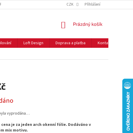
NFORMACE O COOKIES
O NÁS
CZK
NEJČASTĚJŠÍ OTÁZKY
Přihlášení
DOPRAVA 
NÁKUPNÍ
Prázdný košík
KOŠÍK
ilování
Loft Design
Doprava a platba
Kontakty
Rady
Kč
dáno
byla vyprodána…
cena je za jeden arch okenní fólie. Dodáváno v
m mix motivu.