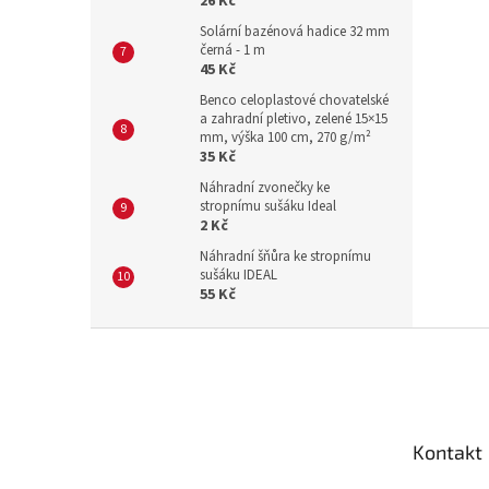
26 Kč
Solární bazénová hadice 32 mm
černá - 1 m
45 Kč
Benco celoplastové chovatelské
a zahradní pletivo, zelené 15×15
mm, výška 100 cm, 270 g/m²
35 Kč
Náhradní zvonečky ke
stropnímu sušáku Ideal
2 Kč
Náhradní šňůra ke stropnímu
sušáku IDEAL
55 Kč
Z
á
p
a
t
Kontakt
í