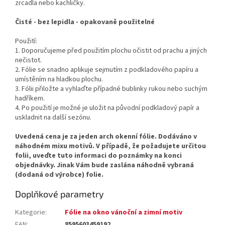
zrcadla nebo kachličky.
Čisté - bez lepidla - opakovaně použitelné
Použití:
1. Doporučujeme před použitím plochu očistit od prachu a jiných
nečistot.
2. Fólie se snadno aplikuje sejmutím z podkladového papíru a
umístěním na hladkou plochu.
3. Fólii přiložte a vyhlaďte případné bublinky rukou nebo suchým
hadříkem.
4. Po použití je možné je uložit na původní podkladový papír a
uskladnit na další sezónu.
Uvedená cena je za jeden arch okenní fólie. Dodáváno v
náhodném mixu motivů. V případě, že požadujete určitou
folii, uveďte tuto informaci do poznámky na konci
objednávky. Jinak Vám bude zaslána náhodně vybraná
(dodaná od výrobce) folie.
Doplňkové parametry
Kategorie
:
Fólie na okno vánoční a zimní motiv
EAN
:
8595603459192