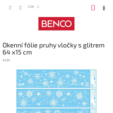
Přejít
NÁKUP
na
CZK
obsah
KOŠÍK
Okenní fólie pruhy vločky s glitrem
64 x15 cm
A230