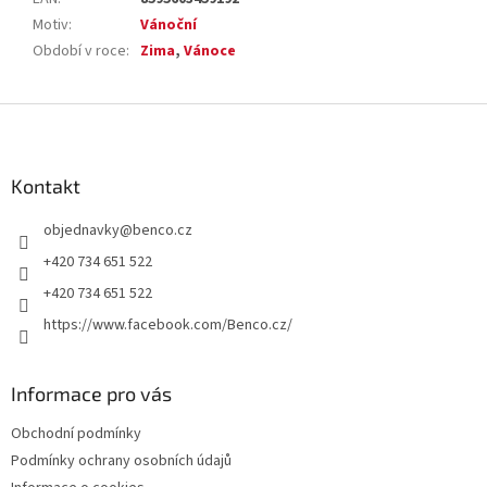
Motiv
:
Vánoční
Období v roce
:
Zima
,
Vánoce
Z
á
p
a
Kontakt
t
objednavky
@
benco.cz
í
+420 734 651 522
+420 734 651 522
https://www.facebook.com/Benco.cz/
Informace pro vás
Obchodní podmínky
Podmínky ochrany osobních údajů