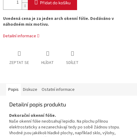
Přidat do košíku
Uvedená cena je za jeden arch okenní fólie. Dodáváno v
náhodném mix motivu.
Detailní informace
ZEPTAT SE
HLÍDAT
SDÍLET
Popis
Diskuze
Ostatní informace
Detailní popis produktu
Dekorační okenní fólie.
Naše okenní fólie neobsahují lepidlo. Na plochu přilnou
elektrostaticky a nezanechávají tedy po sobě žádnou stopu.
Vhodné jsou jakékoli hladké plochy, například sklo, výlohy,