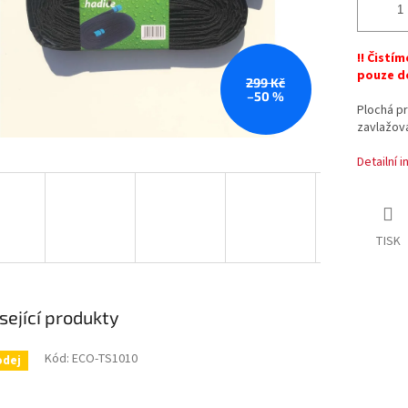
!! Čistím
pouze d
299 Kč
–50 %
Plochá pr
zavlažová
Detailní 
TISK
sející produkty
Kód:
ECO-TS1010
odej