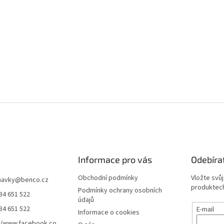
Informace pro vás
Odebíra
Obchodní podmínky
Vložte svů
navky
@
benco.cz
produktech
Podmínky ochrany osobních
34 651 522
údajů
34 651 522
E-mail
Informace o cookies
//www.facebook.co