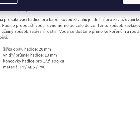
ailní popis produktu
há prosakovací hadice pro kapénkovou závlahu je ideální pro zavlažování ke
ů. Hadice propouští vodu rovnoměrně po celé délce. Tento způsob zavlažov
i účinný způsob zalévání rostlin. Voda se dostane přímo ke kořenům a rostli
pívá.
šířka obalu hadice: 20 mm
vnitřní průměr hadice: 13 mm
koncovky hadice pro 1/2" spojku
materiál: PP/ ABS / PVC.