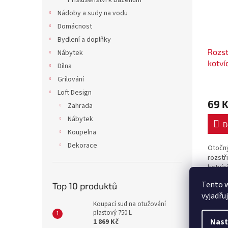
Příslušenství k bazénům
Nádoby a sudy na vodu
Domácnost
Bydlení a doplňky
Rozst
Nábytek
kotví
Dílna
Grilování
Loft Design
69 
Zahrada
Nábytek
D
Koupelna
Dekorace
Otočn
rozstř
kotvíc
Tento 
Top 10 produktů
vyjadřu
Koupací sud na otužování
Popi
plastový 750 L
Nast
1 869 Kč