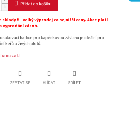
Přidat do košíku
e sklady !! - velký výprodej za nejnižší ceny. Akce platí
o vyprodání zásob.
osakovací hadice pro kapénkovou závlahu je ideální pro
ní keřů a živých plotů.
informace
ZEPTAT SE
HLÍDAT
SDÍLET