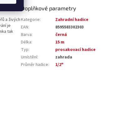
Doplňkové parametry
řů a živých
Kategorie
:
Zahradní hadice
ání je
EAN
:
8595583302303
nka tak
Barva
:
černá
Délka
:
15 m
Typ
:
prosakovací hadice
Umístění
:
zahrada
Průměr hadice
:
1/2"