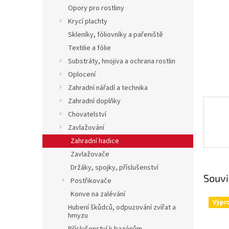
n
Opory pro rostliny
e
Krycí plachty
l
Skleníky, fóliovníky a pařeniště
Textilie a fólie
Substráty, hnojiva a ochrana rostlin
Oplocení
Zahradní nářadí a technika
Zahradní doplňky
Chovatelství
Zavlažování
Zahradní hadice
Zavlažovače
Držáky, spojky, příslušenství
Souvi
Postřikovače
Konve na zalévání
Výpr
Hubení škůdců, odpuzování zvířat a
hmyzu