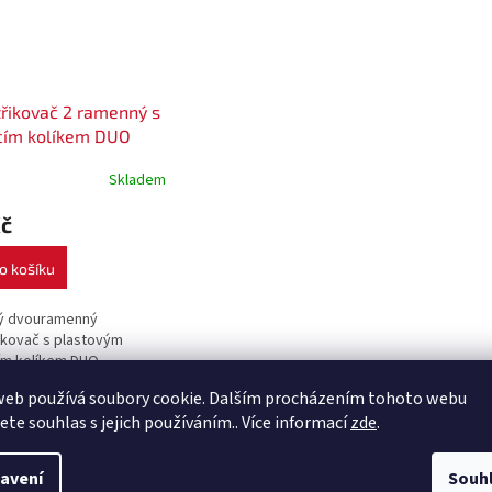
řikovač 2 ramenný s
cím kolíkem DUO
Skladem
Kč
o košíku
ý dvouramenný
ikovač s plastovým
ím kolíkem DUO.
web používá soubory cookie. Dalším procházením tohoto webu
jete souhlas s jejich používáním.. Více informací
zde
.
s
Podobné (8)
Diskuze
avení
Souh