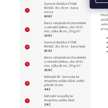
Gumová dlaždice STONE
Det
MOSAIC 30 x 30 cm - barva
mocca
Ploc
69 Kč
plot
Benco celoplastové chovatelské
velm
a zahradní pletivo, oko 15×15
pros
mm, výška 40 cm, 270 g/m²
19 Kč
Gumová dlaždice STONE
MOSAIC 30 x 30 cm - barva šedá
65 Kč
Benco celoplastové chovatelské
a zahradní pletivo, oko 15×15
mm, výška 80 cm, 270 g/m²
26 Kč
Náhradní díl - koncovka ke
stropnímu sušáku IDEAL vnitřní
průměr 12 mm
4 Kč
Náhradní zvonečky ke
stropnímu sušáku Ideal
2 Kč