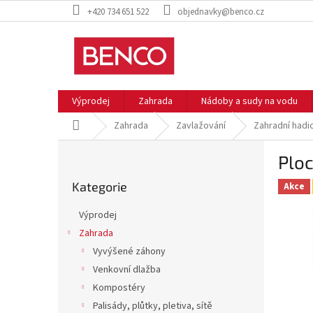
Přejít
+420 734 651 522
objednavky@benco.cz
na
obsah
Výprodej
Zahrada
Nádoby a sudy na vodu
Domů
Zahrada
Zavlažování
Zahradní hadi
P
Ploc
o
Přeskočit
s
Kategorie
kategorie
Akce
t
r
Výprodej
a
Zahrada
n
Vyvýšené záhony
n
í
Venkovní dlažba
p
Kompostéry
a
Palisády, plůtky, pletiva, sítě