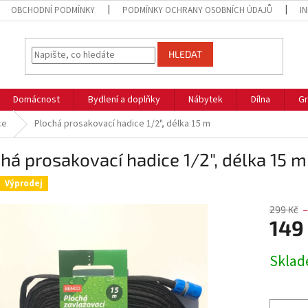
OBCHODNÍ PODMÍNKY
PODMÍNKY OCHRANY OSOBNÍCH ÚDAJŮ
I
HLEDAT
Domácnost
Bydlení a doplňky
Nábytek
Dílna
Gr
ce
Plochá prosakovací hadice 1/2", délka 15 m
há prosakovací hadice 1/2", délka 15 m
Výprodej
299 Kč
–
149
Měrná
Skla
cena: