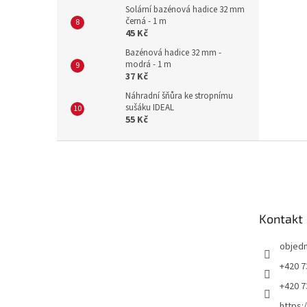
Solární bazénová hadice 32 mm
černá - 1 m
45 Kč
Bazénová hadice 32 mm -
modrá - 1 m
37 Kč
Náhradní šňůra ke stropnímu
sušáku IDEAL
55 Kč
Z
á
p
a
t
Kontakt
í
objed
+420 7
+420 7
https: