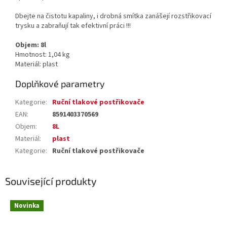
Dbejte na čistotu kapaliny, i drobná smítka zanášejí rozstřikovací
trysku a zabraňují tak efektivní práci !!!
Objem: 8l
Hmotnost: 1,04 kg
Materiál: plast
Doplňkové parametry
Kategorie
:
Ruční tlakové postřikovače
EAN
:
8591403370569
Objem
:
8L
Materiál
:
plast
Kategorie
:
Ruční tlakové postřikovače
Související produkty
Novinka