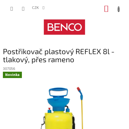
Přejít
NÁKUP
na
CZK
obsah
KOŠÍK
Postřikovač plastový REFLEX 8l -
tlakový, přes rameno
307056
Novinka