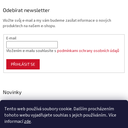
Odebírat newsletter
Vložte svůj e-mail a my vám budeme zasílat informace o nových
produktech na našem e-shopu.
E-mail
Vložením e-mailu souhlasíte s
podmínkami ochrany osobních údajů
PŘIHLÁSIT SE
Novinky
Celoplastové pletivo Polynet – univerzální pomocník pro
zahradu, chov i domácnost
Tento web používá soubory cookie. Dalším procházením
tohoto webu vyjadřujete souhlas s jejich používáním.. Více
informací
zde
.