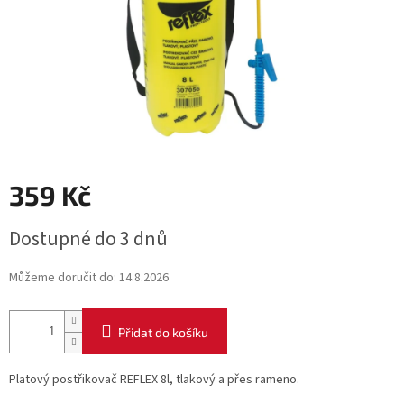
359 Kč
Měrná
Dostupné do 3 dnů
cena:
Můžeme doručit do:
14.8.2026
Přidat do košíku
Platový postřikovač REFLEX 8l, tlakový a přes rameno.