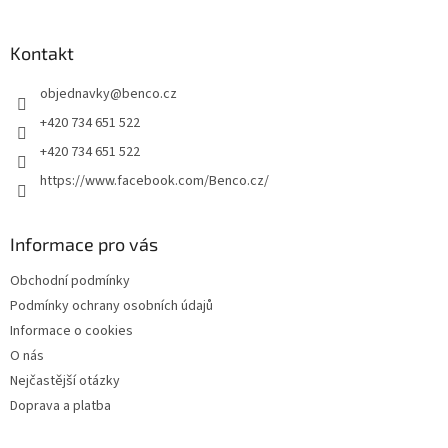
á
p
a
Kontakt
t
objednavky
@
benco.cz
í
+420 734 651 522
+420 734 651 522
https://www.facebook.com/Benco.cz/
Informace pro vás
Obchodní podmínky
Podmínky ochrany osobních údajů
Informace o cookies
O nás
Nejčastější otázky
Doprava a platba