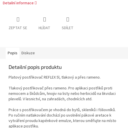
Detailní informace
ZEPTAT SE
HLÍDAT
SDÍLET
Popis
Diskuze
Detailní popis produktu
Platový postřikovač REFLEX 5l, tlakový a přes rameno.
Tlakový postřikovač přes rameno. Pro aplikaci postřiků proti
nemocem a škůdcům, hnojiv na listy nebo herbicidů na likvidaci
plevelů. V lesnictví, na zahradách, chodnících atd.
Práce s postřikovačem je vhodná do bytů, skleníků i fóliovníků.
Po ručním natlakování dochází po uvolnění pákové aretace k
vytváření proudu kapénkové emulze, kterou směřujte na místo
aplikace postřiku.