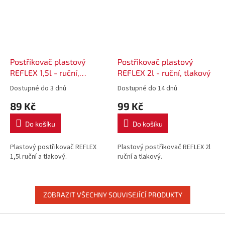
Postřikovač plastový
Postřikovač plastový
REFLEX 1,5l - ruční,
REFLEX 2l - ruční, tlakový
tlakový
Dostupné do 3 dnů
Dostupné do 14 dnů
89 Kč
99 Kč
Do košíku
Do košíku
Plastový postřikovač REFLEX
Plastový postřikovač REFLEX 2l
1,5l ruční a tlakový.
ruční a tlakový.
ZOBRAZIT VŠECHNY SOUVISEJÍCÍ PRODUKTY
Z