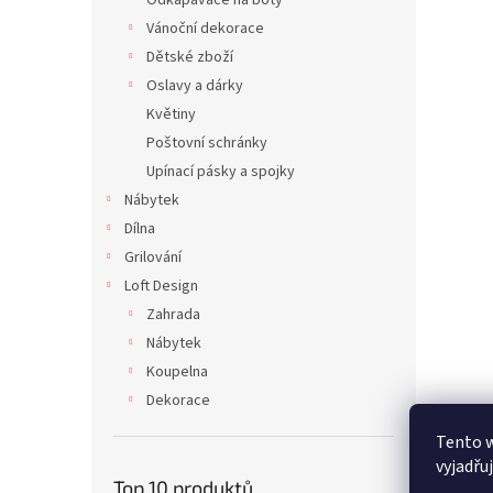
Odkapávače na boty
Vánoční dekorace
Dětské zboží
Oslavy a dárky
Květiny
Poštovní schránky
Upínací pásky a spojky
Nábytek
Dílna
Grilování
Loft Design
Zahrada
Nábytek
Koupelna
Dekorace
Tento 
vyjadřu
Top 10 produktů