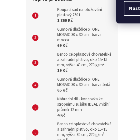
Nast
Koupací sud na otužování
plastový 750 L
1 869 Kč
Gumová dlaždice STONE
MOSAIC 30 x 30 cm - barva
mocca
69 Kč
Benco celoplastové chovatelské
a zahradní pletivo, oko 15×15
mm, výška 40 cm, 270 g/m²
19 Kč
Gumová dlaždice STONE
MOSAIC 30 x 30 cm - barva šedá
65 Kč
Náhradní díl - koncovka ke
stropnímu sušáku IDEAL vnitřní
průměr 12 mm
4 Kč
Benco celoplastové chovatelské
a zahradní pletivo, oko 15×15
mm, výška 80 cm, 270 g/m²