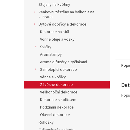
n
Stojany na květiny
e
Venkovní zástěny na balkon a na
l
zahradu
Bytové doplňky a dekorace
Dekorace na stůl
Vonné oleje a vosky
Svíčky
Aromalampy
Aroma difuzéry s tyčinkami
Popi
Samolepící dekorace
Věnce a košíky
Det
Závěsné dekorace
Velikonoční dekorace
Popi
Dekorace s kolíčkem
Podzimní dekorace
Okenní dekorace
Rohožky