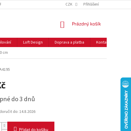
NFORMACE O COOKIES
O NÁS
CZK
NEJČASTĚJŠÍ OTÁZKY
Přihlášení
DOPRAVA 
NÁKUPNÍ
Prázdný košík
KOŠÍK
ilování
Loft Design
Doprava a platba
Kontakty
Rady
10 cm
A4195
Kč
pné do 3 dnů
oručit do:
14.8.2026
Přidat do košíku