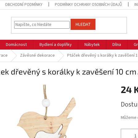
OBCHODNÍ PODMÍNKY
PODMÍNKY OCHRANY OSOBNÍCH ÚDAJŮ
I
HLEDAT
Domácnost
Bydlení a doplňky
Nábytek
Dílna
Gr
race
Závěsné dekorace
Ptáček dřevěný s korálky k zavěšení 
ek dřevěný s korálky k zavěšení 10 cm
24 
Měrná
Dostu
cena:
Můžeme d