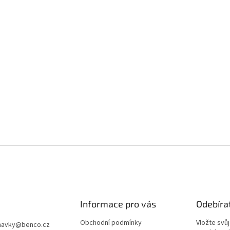
Informace pro vás
Odebíra
Obchodní podmínky
Vložte svů
navky
@
benco.cz