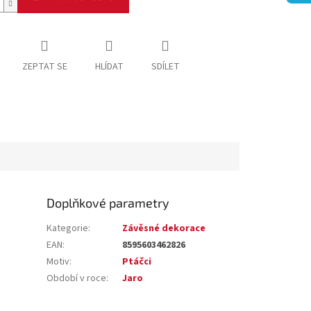
ZEPTAT SE
HLÍDAT
SDÍLET
Doplňkové parametry
Kategorie
:
Závěsné dekorace
EAN
:
8595603462826
Motiv
:
Ptáčci
Období v roce
:
Jaro