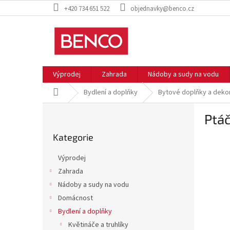
Přejít
+420 734 651 522
objednavky@benco.cz
na
obsah
Výprodej
Zahrada
Nádoby a sudy na vodu
Domů
Bydlení a doplňky
Bytové doplňky a deko
P
Ptáč
o
Přeskočit
s
Kategorie
kategorie
t
r
Výprodej
a
Zahrada
n
Nádoby a sudy na vodu
n
í
Domácnost
p
Bydlení a doplňky
a
Květináče a truhlíky