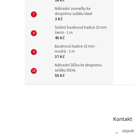
26 Kč
Náhradní zvonečky ke
stropnímu sušáku Ideal
2 Kč
Solární bazénová hadice 32 mm
černá - 1 m
45 Kč
Bazénová hadice 32 mm -
modrá - 1 m
37 Kč
Náhradní šňůra ke stropnímu
sušáku IDEAL
55 Kč
Z
á
p
a
t
Kontakt
í
objed