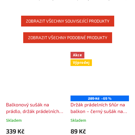
háček - 4 háčky
kde vám ručník uschne
nejrychleji.
ZOBRAZIT VŠECHNY SOUVISEJÍCÍ PRODUKTY
ZOBRAZIT VŠECHNY PODOBNÉ PRODUKTY
Akce
Výprodej
289 Kč
–69 %
Balkonový sušák na
Držák prádelních šňůr na
prádlo, držák prádelních
balkon – černý sušák na
šňůr 70 cm, 7 háčků
prádlo 50 cm / 5 háčků
Skladem
Skladem
339 Kč
89 Kč