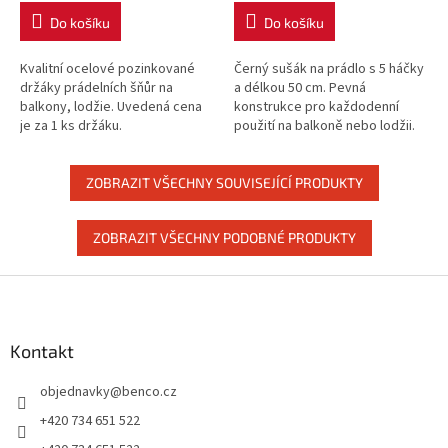
Do košíku
Do košíku
Kvalitní ocelové pozinkované
Černý sušák na prádlo s 5 háčky
držáky prádelních šňůr na
a délkou 50 cm. Pevná
balkony, lodžie. Uvedená cena
konstrukce pro každodenní
je za 1 ks držáku.
použití na balkoně nebo lodžii.
Uvedená cena je za 1 ks držáku.
ZOBRAZIT VŠECHNY SOUVISEJÍCÍ PRODUKTY
ZOBRAZIT VŠECHNY PODOBNÉ PRODUKTY
Z
á
p
a
Kontakt
t
objednavky
@
benco.cz
í
+420 734 651 522