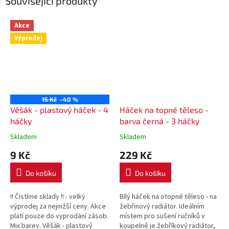
Související produkty
Akce
Výprodej
15 Kč
–40 %
Věšák - plastový háček - 4
Háček na topné těleso -
háčky
barva černá - 3 háčky
Skladem
Skladem
9 Kč
229 Kč
Do košíku
Do košíku
!! Čistíme sklady !! - velký
Bílý háček na otopné těleso - na
výprodej za nejnižší ceny. Akce
žebřinový radiátor. Ideálním
platí pouze do vyprodání zásob.
místem pro sušení ručníků v
Mix barev. Věšák - plastový
koupelně je žebříkový radiátor,