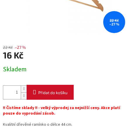
22 Kč
–27 %
22 Kč
–27 %
16 Kč
Měrná
Skladem
cena:
Přidat do košíku
!! Čistíme sklady !! - velký výprodej za nejnižší ceny. Akce platí
pouze do vyprodání zásob.
Kvalitní dřevěné ramínko o délce 44 cm.