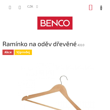
Přejít
NÁKUP
na
CZK
obsah
KOŠÍK
Ramínko na oděv dřevěné
4310
Akce
Výprodej