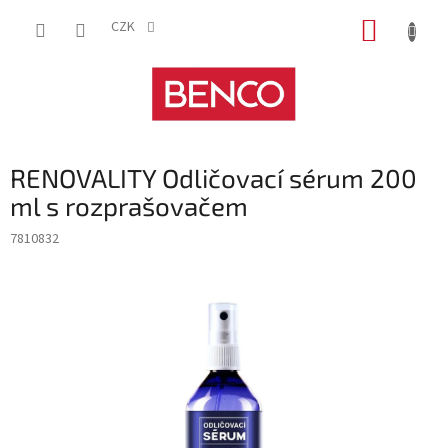
Přejít
NÁKUP
na
CZK
obsah
KOŠÍK
RENOVALITY Odličovací sérum 200
ml s rozprašovačem
7810832