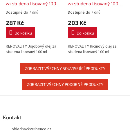
za studena lisovaný 100
za studena lisovaný 100
ml
ml
Dostupné do 7 dnů
Dostupné do 7 dnů
287 Kč
203 Kč
Do košíku
Do košíku
RENOVALITY Jojobový olej za
RENOVALITY Ricinový olej za
studena lisovaný 100 ml
studena lisovaný 100 ml
ZOBRAZIT VŠECHNY SOUVISEJÍCÍ PRODUKTY
ZOBRAZIT VŠECHNY PODOBNÉ PRODUKTY
Z
á
p
a
Kontakt
t
objednavky
@
benco.cz