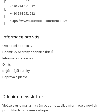
í
+420 734 651 522
+420 734 651 522
https://www.facebook.com/Benco.cz/
Informace pro vás
Obchodní podmínky
Podmínky ochrany osobních údajů
Informace o cookies
O nás
Nejčastější otázky
Doprava a platba
Odebírat newsletter
Vložte svůj e-mail a my vám budeme zasílat informace o nových
produktech na našem e-shopu.