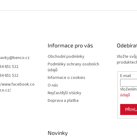
Informace pro vás
Odebíra
Obchodní podmínky
Vložte svů
navky
@
benco.cz
produktech
Podmínky ochrany osobních
34 651 522
údajů
34 651 522
E-mail
Informace o cookies
//www.facebook.co
O nás
Vložením
co.cz/
Nejčastější otázky
údajů
Doprava a platba
PŘIHL
Novinky