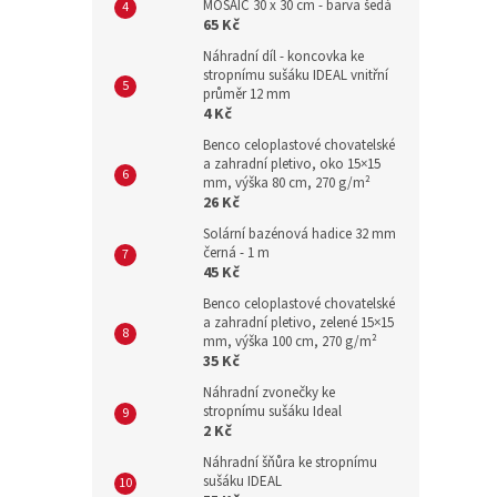
MOSAIC 30 x 30 cm - barva šedá
65 Kč
Náhradní díl - koncovka ke
stropnímu sušáku IDEAL vnitřní
průměr 12 mm
4 Kč
Benco celoplastové chovatelské
a zahradní pletivo, oko 15×15
mm, výška 80 cm, 270 g/m²
26 Kč
Solární bazénová hadice 32 mm
černá - 1 m
45 Kč
Benco celoplastové chovatelské
a zahradní pletivo, zelené 15×15
mm, výška 100 cm, 270 g/m²
35 Kč
Náhradní zvonečky ke
stropnímu sušáku Ideal
2 Kč
Náhradní šňůra ke stropnímu
sušáku IDEAL