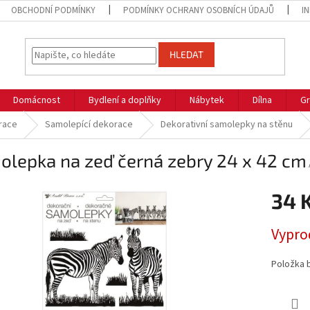
OBCHODNÍ PODMÍNKY
PODMÍNKY OCHRANY OSOBNÍCH ÚDAJŮ
I
HLEDAT
Domácnost
Bydlení a doplňky
Nábytek
Dílna
Gr
race
Samolepící dekorace
Dekorativní samolepky na stěnu
olepka na zeď černá zebry 24 x 42 cm
34 
Měrná
Vypro
cena:
Položka 