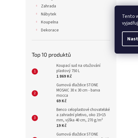
Zahrada
Nábytek
Tento 
Koupelna
vyjadřu
Dekorace
Nast
Top 10 produktů
Koupací sud na otužování
plastový 750 L
1 869 Kč
Gumová dlaždice STONE
MOSAIC 30 x 30 cm - barva
mocca
69 Kč
Benco celoplastové chovatelské
a zahradní pletivo, oko 15×15
mm, výška 40 cm, 270 g/m²
19 Kč
Gumová dlaždice STONE