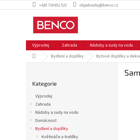
Přejít
+420 734 651 522
objednavky@benco.cz
na
obsah
Výprodej
Zahrada
Nádoby a sudy na vodu
Domů
Bydlení a doplňky
Bytové doplňky a deko
P
Sam
o
Přeskočit
s
Kategorie
kategorie
t
r
Výprodej
a
Zahrada
n
Nádoby a sudy na vodu
n
í
Domácnost
p
Bydlení a doplňky
a
Květináče a truhlíky