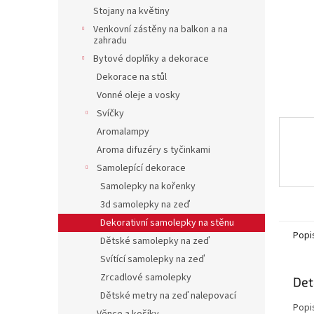
n
Stojany na květiny
e
Venkovní zástěny na balkon a na
l
zahradu
Bytové doplňky a dekorace
Dekorace na stůl
Vonné oleje a vosky
Svíčky
Aromalampy
Aroma difuzéry s tyčinkami
Samolepící dekorace
Samolepky na kořenky
3d samolepky na zeď
Dekorativní samolepky na stěnu
Popi
Dětské samolepky na zeď
Svítící samolepky na zeď
Zrcadlové samolepky
Det
Dětské metry na zeď nalepovací
Popi