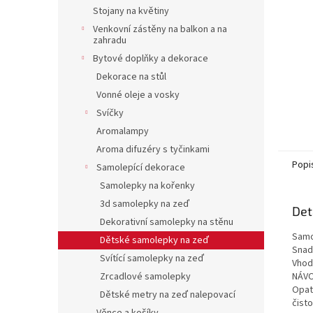
n
Stojany na květiny
e
Venkovní zástěny na balkon a na
l
zahradu
Bytové doplňky a dekorace
Dekorace na stůl
Vonné oleje a vosky
Svíčky
Aromalampy
Aroma difuzéry s tyčinkami
Popi
Samolepící dekorace
Samolepky na kořenky
3d samolepky na zeď
Det
Dekorativní samolepky na stěnu
Samo
Dětské samolepky na zeď
Snad
Svítící samolepky na zeď
Vhodn
Zrcadlové samolepky
NÁVO
Opat
Dětské metry na zeď nalepovací
čist