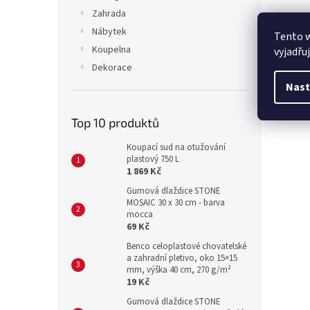
Zahrada
Nábytek
Tento 
Koupelna
vyjadřu
Dekorace
Nast
Top 10 produktů
Koupací sud na otužování
plastový 750 L
1 869 Kč
Gumová dlaždice STONE
MOSAIC 30 x 30 cm - barva
mocca
69 Kč
Benco celoplastové chovatelské
a zahradní pletivo, oko 15×15
mm, výška 40 cm, 270 g/m²
19 Kč
Gumová dlaždice STONE