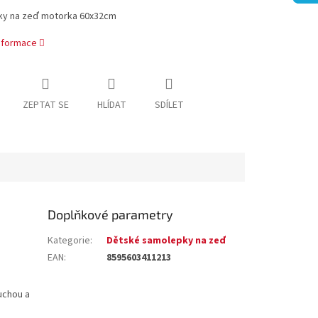
y na zeď motorka 60x32cm
informace
ZEPTAT SE
HLÍDAT
SDÍLET
Doplňkové parametry
Kategorie
:
Dětské samolepky na zeď
EAN
:
8595603411213
uchou a