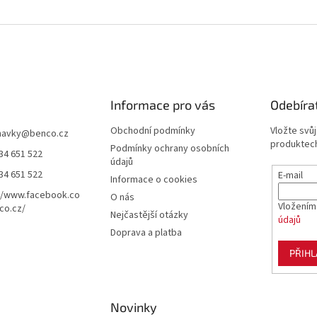
Informace pro vás
Odebíra
Obchodní podmínky
Vložte svů
navky
@
benco.cz
produktech
Podmínky ochrany osobních
34 651 522
údajů
34 651 522
E-mail
Informace o cookies
//www.facebook.co
O nás
Vložením
co.cz/
Nejčastější otázky
údajů
Doprava a platba
PŘIHL
Novinky