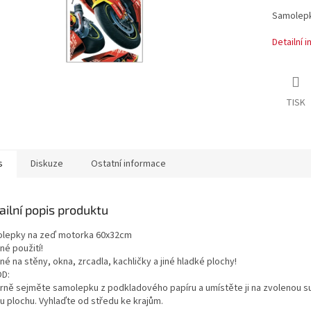
Samolepk
Detailní 
TISK
s
Diskuze
Ostatní informace
ailní popis produktu
lepky na zeď motorka 60x32cm
né použití!
é na stěny, okna, zrcadla, kachličky a jiné hladké plochy!
D:
rně sejměte samolepku z podkladového papíru a umístěte ji na zvolenou s
ou plochu. Vyhlaďte od středu ke krajům.