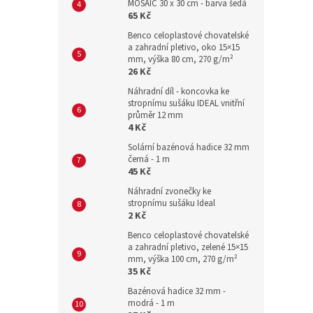
MOSAIC 30 x 30 cm - barva šedá
65 Kč
Benco celoplastové chovatelské
a zahradní pletivo, oko 15×15
mm, výška 80 cm, 270 g/m²
26 Kč
Náhradní díl - koncovka ke
stropnímu sušáku IDEAL vnitřní
průměr 12 mm
4 Kč
Solární bazénová hadice 32 mm
černá - 1 m
45 Kč
Náhradní zvonečky ke
stropnímu sušáku Ideal
2 Kč
Benco celoplastové chovatelské
a zahradní pletivo, zelené 15×15
mm, výška 100 cm, 270 g/m²
35 Kč
Bazénová hadice 32 mm -
modrá - 1 m