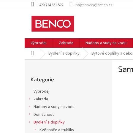
Přejít
+420 734 651 522
objednavky@benco.cz
na
obsah
Výprodej
Zahrada
Nádoby a sudy na vodu
Domů
Bydlení a doplňky
Bytové doplňky a deko
P
Sam
o
Přeskočit
s
Kategorie
kategorie
t
r
Výprodej
a
Zahrada
n
Nádoby a sudy na vodu
n
í
Domácnost
p
Bydlení a doplňky
a
Květináče a truhlíky