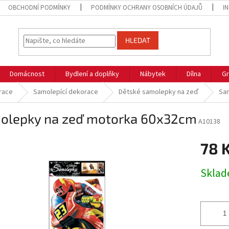
OBCHODNÍ PODMÍNKY
PODMÍNKY OCHRANY OSOBNÍCH ÚDAJŮ
I
HLEDAT
Domácnost
Bydlení a doplňky
Nábytek
Dílna
Gr
race
Samolepící dekorace
Dětské samolepky na zeď
Sa
olepky na zeď motorka 60x32cm
A10138
78 
Měrná
Skla
cena: