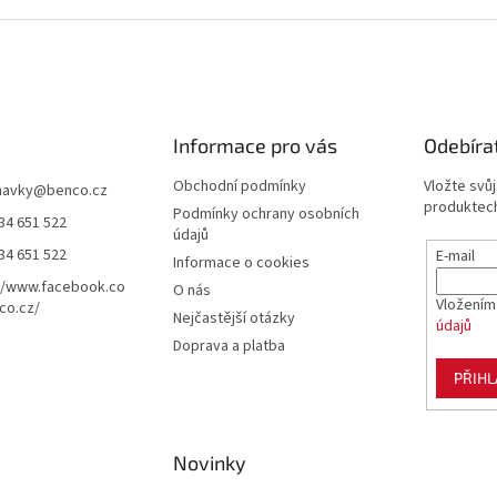
Informace pro vás
Odebíra
Obchodní podmínky
Vložte svů
navky
@
benco.cz
produktech
Podmínky ochrany osobních
34 651 522
údajů
34 651 522
E-mail
Informace o cookies
//www.facebook.co
O nás
Vložením
co.cz/
Nejčastější otázky
údajů
Doprava a platba
PŘIHL
Novinky