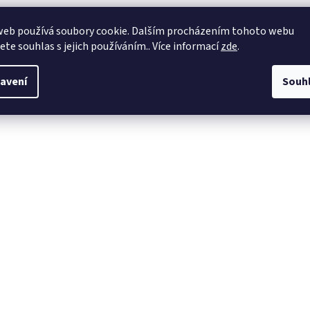
web používá soubory cookie. Dalším procházením tohoto webu
jete souhlas s jejich používáním.. Více informací
zde
.
avení
Souh