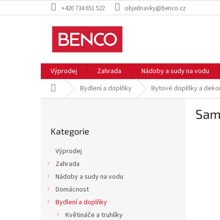
Přejít
+420 734 651 522
objednavky@benco.cz
na
obsah
Výprodej
Zahrada
Nádoby a sudy na vodu
Domů
Bydlení a doplňky
Bytové doplňky a deko
P
Samo
o
Přeskočit
s
Kategorie
kategorie
t
r
Výprodej
a
Zahrada
n
Nádoby a sudy na vodu
n
í
Domácnost
p
Bydlení a doplňky
a
Květináče a truhlíky