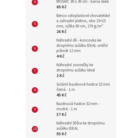
MOSAIC 30 x 30 cm - barva šedá
65 Kč
Benco celoplastové chovatelské
a zahradní pletivo, oko 15×15
mm, výška 80 cm, 270 g/m²
26 Kč
Náhradní díl - koncovka ke
stropnímu sušáku IDEAL vnitřní
průměr 12 mm
4 Kč
Náhradní zvonečky ke
stropnímu sušáku Ideal
2 Kč
Solární bazénová hadice 32 mm
černá - 1 m
45 Kč
Bazénová hadice 32 mm -
modrá - 1 m
37 Kč
Náhradní šňůra ke stropnímu
sušáku IDEAL
55 Kč