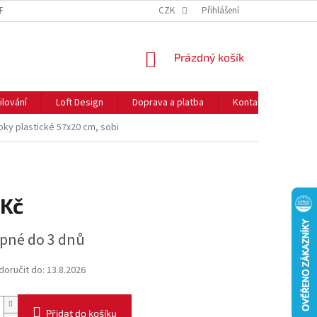
NFORMACE O COOKIES
O NÁS
CZK
NEJČASTĚJŠÍ OTÁZKY
Přihlášení
DOPRAVA 
NÁKUPNÍ
Prázdný košík
KOŠÍK
ilování
Loft Design
Doprava a platba
Kontakty
Rady
ky plastické 57x20 cm, sobi
 Kč
pné do 3 dnů
oručit do:
13.8.2026
Přidat do košíku