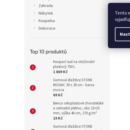
Zahrada
Tento 
Nábytek
vyjadřu
Koupelna
Dekorace
Nast
Top 10 produktů
Koupací sud na otužování
plastový 750 L
1 869 Kč
Gumová dlaždice STONE
MOSAIC 30 x 30 cm - barva
mocca
69 Kč
Benco celoplastové chovatelské
a zahradní pletivo, oko 15×15
mm, výška 40 cm, 270 g/m²
19 Kč
Gumová dlaždice STONE