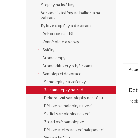
n
Stojany na květiny
e
Venkovní zástěny na balkon a na
l
zahradu
Bytové doplňky a dekorace
Dekorace na stůl
Vonné oleje a vosky
Svíčky
Aromalampy
Aroma difuzéry s tyčinkami
Popi
Samolepící dekorace
Samolepky na kořenky
Det
3d samolepky na zeď
Dekorativní samolepky na stěnu
Popi
Dětské samolepky na zeď
Svítící samolepky na zeď
Zrcadlové samolepky
Dětské metry na zeď nalepovací