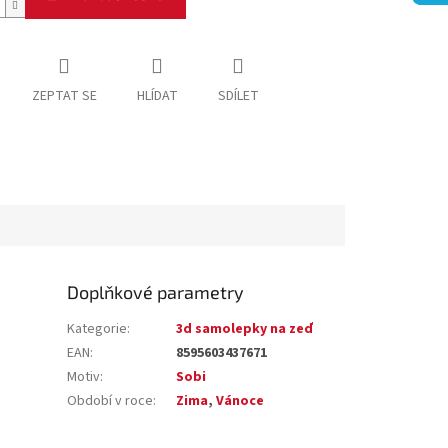
ZEPTAT SE
HLÍDAT
SDÍLET
Doplňkové parametry
Kategorie
:
3d samolepky na zeď
EAN
:
8595603437671
Motiv
:
Sobi
Období v roce
:
Zima
,
Vánoce