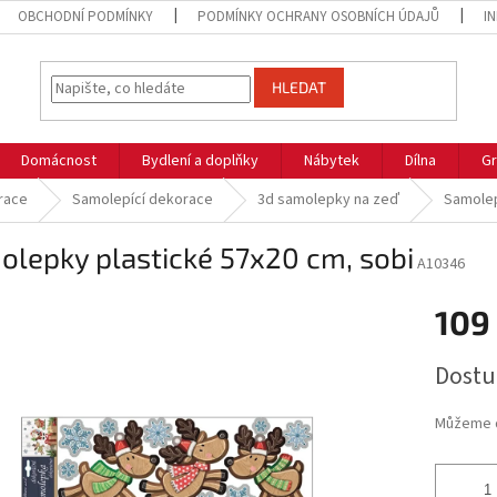
OBCHODNÍ PODMÍNKY
PODMÍNKY OCHRANY OSOBNÍCH ÚDAJŮ
I
HLEDAT
Domácnost
Bydlení a doplňky
Nábytek
Dílna
Gr
race
Samolepící dekorace
3d samolepky na zeď
Samolep
lepky plastické 57x20 cm, sobi
A10346
109
Měrná
Dostu
cena:
Můžeme d