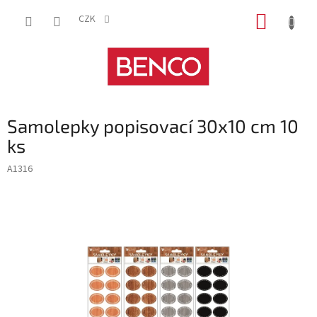
Přejít
NÁKUP
na
CZK
obsah
KOŠÍK
Samolepky popisovací 30x10 cm 10
ks
A1316