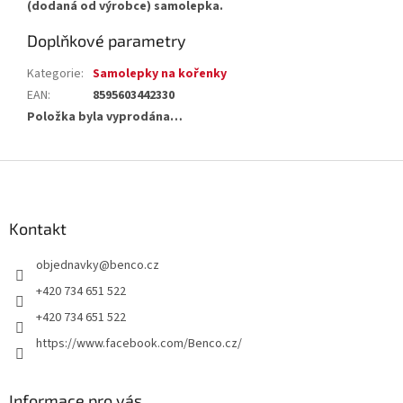
(dodaná od výrobce) samolepka.
Doplňkové parametry
Kategorie
:
Samolepky na kořenky
EAN
:
8595603442330
Položka byla vyprodána…
Z
á
p
a
Kontakt
t
objednavky
@
benco.cz
í
+420 734 651 522
+420 734 651 522
https://www.facebook.com/Benco.cz/
Informace pro vás