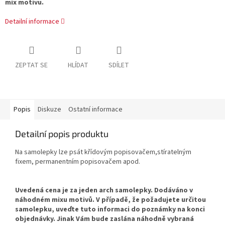
mix motivu.
Detailní informace
ZEPTAT SE
HLÍDAT
SDÍLET
Popis
Diskuze
Ostatní informace
Detailní popis produktu
Na samolepky lze psát křídovým popisovačem,stíratelným
fixem, permanentním popisovačem apod.
Uvedená cena je za jeden arch samolepky. Dodáváno v
náhodném mixu motivů. V případě, že požadujete určitou
samolepku, uveďte tuto informaci do poznámky na konci
objednávky. Jinak Vám bude zaslána náhodně vybraná